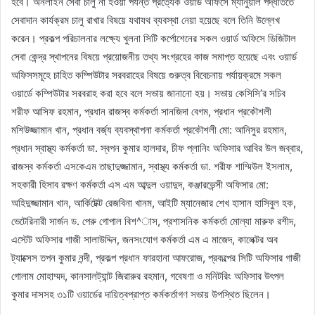
হবে। অনলাইন সেবা চালু না হওয়া পর্যন্ত প্রত্যেক ওয়ার্ড অফিসে ম্যানুয়াল পদ্ধতিতে
সেবাদান কার্যক্রম চালু রাখার বিষয়ে যথাযথ ব্যবস্থা নেয়া হয়েছে বলে তিনি উল্লেখ
করেন। প্রকল্প পরিচালনার লক্ষ্যে খুলনা সিটি কর্পোশেনের সকল ওয়ার্ড অফিসে ডিজিটাল
সেবা কেন্দ্র স্থাপনের বিষয়ে প্রয়োজনীয় তথ্য সংগ্রহের কাজ সমাপ্ত হয়েছে এবং ওয়ার্ড
অফিসসমূহে চাহিত কম্পিউটার সরবরাহের বিষয়ে গুরুত্ব বিবেচনায় পর্যায়ক্রমে সকল
ওয়ার্ডে কম্পিউটার সরবরাহ করা হবে বলে সভায় জানানো হয়। সভায় কেসিসি’র সচিব
শরীফ আসিফ রহমান, প্রধান রাজস্ব কর্মকর্তা সানজিদা বেগম, প্রধান প্রকৌশলী
মশিউজ্জামান খান, প্রধান বর্জ্য ব্যবস্থাপনা কর্মকর্তা প্রকৌশলী মো: আনিসুর রহমান,
প্রধান স্বাস্থ্য কর্মকর্তা ডা. স্বপন কুমার হালদার, চীফ প্লানিং অফিসার আবির উল জব্বার,
রাজস্ব কর্মকর্তা এসকেএম তাছাদুজ্জামান, স্বাস্থ্য কর্মকর্তা ডা. শরীফ শাম্মিউল ইসলাম,
সহকারী হিসাব রক্ষণ কর্মকর্তা এস এম আব্দুল ওয়াদুদ, কঞ্জারভেন্সী অফিসার মো:
অহিদুজ্জামান খান, আর্কিটেক্ট রেজবিনা খানম, আইটি ম্যানেজার শেখ হাসান হাসিবুল হক,
ভেটেরিনারী সার্জন ড. পেরু গোপাল বিশ^াস, প্রশাসনিক কর্মকর্তা মোল্যা মারুফ রশীদ,
এস্টেট অফিসার গাজী সালাউদ্দিন, জনসংযোগ কর্মকর্তা এম এ মাজেদ, কালেক্টর অব
ট্যাক্সেস তপন কুমার নন্দী, প্রকল্প প্রধান ফারহানা আফরোজ, প্রকল্পের সিটি অফিসার গাজী
গোলাম মোহাম্মদ, কানসালট্যান্ট জিরারুর রহমান, গবেষণা ও মনিটরিং অফিসার উৎপল
কুমার দাসসহ ৩১টি ওয়ার্ডের দায়িত্বপ্রাপ্ত কর্মকর্তাগণ সভায় উপস্থিত ছিলেন।