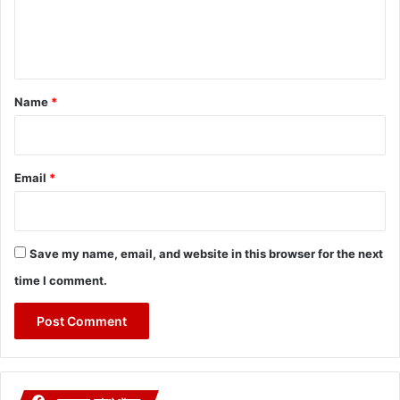
e
n
t
*
Name
*
Email
*
Save my name, email, and website in this browser for the next
time I comment.