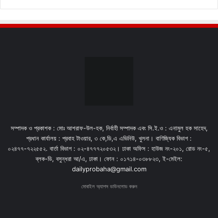
সম্পাদক ও প্রকাশক : মোঃ আশরাফ-উল-হক, নির্বাহী সম্পাদক এবং সি.ই.ও : এনামুল হক সাহেদ,
প্রধান কার্যালয় : প্রবাহ টাওয়ার, ৩ কে,ডি,এ এভিনিউ, খুলনা। বাণিজ্যিক বিভাগ :
০২৪৭৭-৭২২৫৫২. বার্তা বিভাগ : ০২-৪৭৭৭২০৫৩২। ঢাকা অফিস : হাউজ নং-২০১, রোড নং-৫,
ব্লক-ডি, বসুন্ধরা আ/এ, ঢাকা। ফোন : ০১৭১৪-০৩৮৮২৩, ই-মেইল:
dailyprobaha@gmail.com
মোবাইল অ্যাপস ডাউনলোড করুন