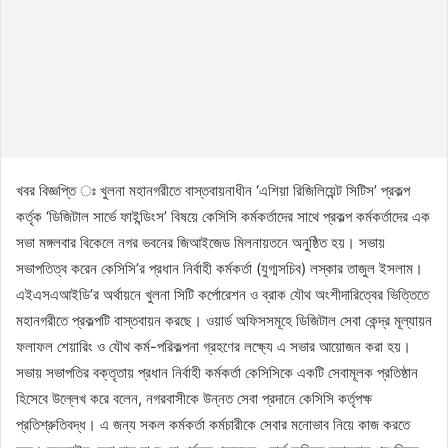
খবর বিজ্ঞপ্তি ঃ খুলনা মহানগরীতে বাস্তবায়নাধীন ‘এশিয়া রিজিলিয়েন্ট সিটিস’ প্রকল্প
কর্তৃক ‘ডিজিটাল সার্ভে ফাইন্ডিংস’ বিষয়ে কেসিসি কর্মকর্তাদের সাথে প্রকল্প কর্মকর্তাদের এক
সভা মঙ্গলবার বিকেলে নগর ভবনের জিআইজেড মিলনায়তনে অনুষ্ঠিত হয়। সভায়
সভাপতিত্ব করেন কেসিসি’র প্রধান নির্বাহী কর্মকর্তা (যুগ্মসচিব) লস্কার তাজুল ইসলাম।
এইএসএআইডি’র অর্থায়নে খুলনা সিটি কর্পোরেশন ও ব্রাক যৌথ অংশীদারিত্বের ভিত্তিতে
মহানগরীতে প্রকল্পটি বাস্তবায়ন করছে। ওয়ার্ড অফিসসমূহে ডিজিটাল সেবা কেন্দ্র মূল্যায়ন
ফলাফল শেয়ারিং ও যৌথ কর্ম-পরিকল্পনা গ্রহণের লক্ষ্যে এ সভার আয়োজন করা হয়।
সভায় সভাপতির বক্তৃতায় প্রধান নির্বাহী কর্মকর্তা কেসিসিকে একটি সেবামূলক প্রতিষ্ঠান
হিসেবে উল্লেখ করে বলেন, নগরবাসীকে উন্নত সেবা প্রদানে কেসিসি কর্তৃপক্ষ
প্রতিশ্রুতিবদ্ধ। এ জন্য সকল কর্মকর্তা কর্মচারীকে সেবার মনোভাব নিয়ে কাজ করতে