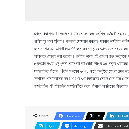
মোংলা (বাগেরহাট) প্রতিনিধি ঃ মোংলা বন্দর কর্তৃপক্ষ কর্মচারী সংঘের
খালিশপুর থানা পুলিশ। গতকাল সোমবার সন্ধ্যায় খুলনার কাস্টমস অফ
জানান, গত ২৬ আগস্ট বিএনপি কার্যালয় ভাংচুরের অভিযোগে দায়ের করা 
আদালতে প্রেরণ করা হয়েছে। খুরশিদ আলম পল্টু মোংলা বন্দর কর্তৃপক্ষে হার
গ্রেপ্তার হওয়া পল্টু খুলনা মহানগরী আওয়ামী লীগের ১৫ নম্বর ওয়ার্ডের 
সমালোচিত ছিলেন। তিনি সর্বশেষ ২০২১ সালে অনুষ্ঠিত মোংলা বন্দর কর্তৃপ
সম্পাদক পদে নির্বাচিত হন। এরপর ওই নির্বাচনের মেয়াদ শেষ হয়ে গ
রাজনৈতিক পট পরিবর্তনে সংগঠনটিতে নতুন নির্বাচন অনুষ্ঠানের সিদ্ধান্
Share
Facebook
X
LinkedI
Skype
Messenger
Share via Email