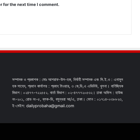
r for the next time I comment.
সম্পাদক ও প্রকাশক : মোঃ আশরাফ-উল-হক, নির্বাহী সম্পাদক এবং সি.ই.ও : এনামুল
হক সাহেদ, প্রধান কার্যালয় : প্রবাহ টাওয়ার, ৩ কে,ডি,এ এভিনিউ, খুলনা। বাণিজ্যিক
বিভাগ : ০২৪৭৭-৭২২৫৫২. বার্তা বিভাগ : ০২-৪৭৭৭২০৫৩২। ঢাকা অফিস : হাউজ
নং-২০১, রোড নং-৫, ব্লক-ডি, বসুন্ধরা আ/এ, ঢাকা। ফোন : ০১৭১৪-০৩৮৮২৩,
ই-মেইল: dailyprobaha@gmail.com