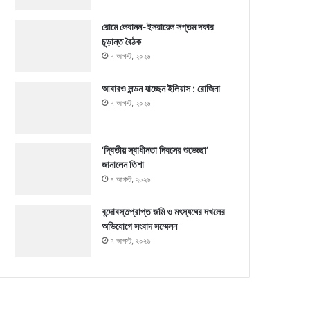
রোমে লেবানন-ইসরায়েল সপ্তম দফার
চূড়ান্ত বৈঠক
৭ আগস্ট, ২০২৬
আবারও লন্ডন যাচ্ছেন ইলিয়াস : রোজিনা
৭ আগস্ট, ২০২৬
‘দ্বিতীয় স্বাধীনতা দিবসের শুভেচ্ছা’
জানালেন তিশা
৭ আগস্ট, ২০২৬
বন্দোবস্তপ্রাপ্ত জমি ও মৎস্যঘের দখলের
অভিযোগে সংবাদ সম্মেলন
৭ আগস্ট, ২০২৬