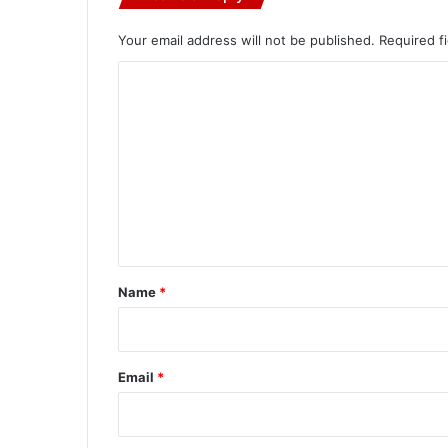
Your email address will not be published.
Required f
C
o
m
m
e
n
t
*
Name
*
Email
*