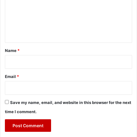
m
m
e
n
t
*
Name
*
Email
*
Save my name, email, and website in this browser for the next
time I comment.