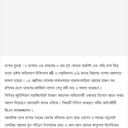
যশোর ব্যুরো ঃ যশোরে এক ডাক্তার ও তার দুই বোনকে মারপিট এবং গাড়ি চাপা দিয়ে
হত্যা চেষ্টার অভিযোগে চিকিৎসক স্ত্রী ও প্রেমিকসহ ৫/৬ জনের বিরুদ্ধে যশোর আদালতে
মামলা হয়েছে। ১৪ অক্টোবর সোমবার বাঘারপাড়ার নারকেলবাড়িয়া গ্রামের হারুন অর
রশিদের ছেলে ডাক্তার জামিউল হাসান সেতু বাদী হয়ে এ মামলা করেছেন।
সিনিয়র জুডিসিয়াল ম্যাজিস্ট্রেট ইমরান আহম্মেদ অভিযোগটি এজাহার হিসেবে গ্রহন করার
আদেশ দিয়েছেন কোতয়ালি থানার ওসিকে। বিষয়টি নিশ্চিত করেছেন বাদীর আইনজীবী
জিএম কামরুজ্জামান।
আসামিরা হলো যশোর শহরের ঘোপের খলিলের ছেলে হৃদয় হোসেন ও সদরের নতুনহাট
তেঘরিয়া গ্রামের মৃত শহিদুল ইসলামের মেয়ে ও ঘোপ জেল রোডের মাতৃসেবা ক্লিনিকের