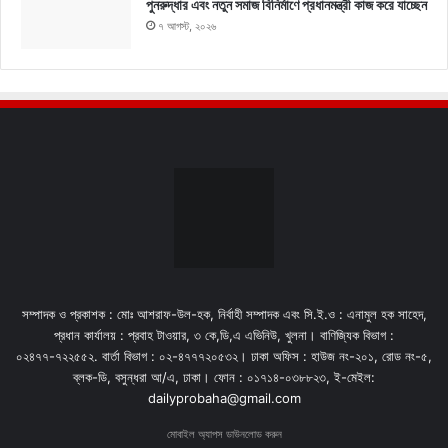
পুনরুদ্ধার এবং নতুন সমাজ বিনির্মাণে প্রধানমন্ত্রী কাজ করে যাচ্ছেন
৭ আগস্ট, ২০২৬
সম্পাদক ও প্রকাশক : মোঃ আশরাফ-উল-হক, নির্বাহী সম্পাদক এবং সি.ই.ও : এনামুল হক সাহেদ,
প্রধান কার্যালয় : প্রবাহ টাওয়ার, ৩ কে,ডি,এ এভিনিউ, খুলনা। বাণিজ্যিক বিভাগ :
০২৪৭৭-৭২২৫৫২. বার্তা বিভাগ : ০২-৪৭৭৭২০৫৩২। ঢাকা অফিস : হাউজ নং-২০১, রোড নং-৫,
ব্লক-ডি, বসুন্ধরা আ/এ, ঢাকা। ফোন : ০১৭১৪-০৩৮৮২৩, ই-মেইল:
dailyprobaha@gmail.com
মোবাইল অ্যাপস ডাউনলোড করুন