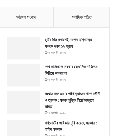
সর্বশেষ সংবাদ
সর্বাধিক পঠিত
ছুটির দিন সকালেই দেশের দু’প্রান্তে
সড়কে ঝরল ১৬ প্রাণ
৭ আগস্ট, ২০২৬
শেখ হাসিনাকে সরকার কেন নিজ দায়িত্বে
ফিরিয়ে আনছে না
৭ আগস্ট, ২০২৬
সংঘাত হলে এবার পাকিস্তানের পাশে সউদী
ও তুরস্ক : মক্কা চুক্তি নিয়ে উদ্বেগে
ভারত
৭ আগস্ট, ২০২৬
গণভোটের অধিকার চুরি করেছে সরকার :
নাহিদ ইসলাম
৭ আগস্ট, ২০২৬