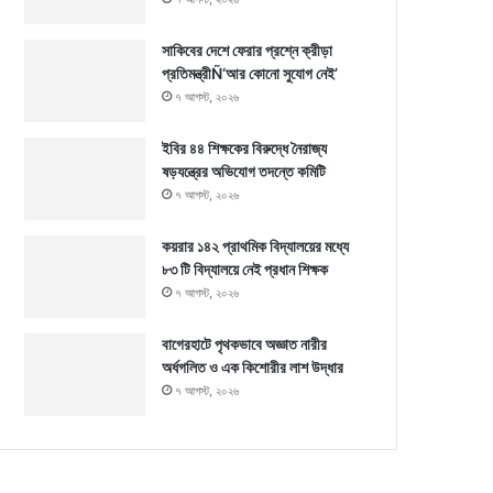
সাকিবের দেশে ফেরার প্রশ্নে ক্রীড়া
প্রতিমন্ত্রীÑ‘আর কোনো সুযোগ নেই’
৭ আগস্ট, ২০২৬
ইবির ৪৪ শিক্ষকের বিরুদ্ধে নৈরাজ্য
ষড়যন্ত্রের অভিযোগ তদন্তে কমিটি
৭ আগস্ট, ২০২৬
কয়রার ১৪২ প্রাথমিক বিদ্যালয়ের মধ্যে
৮৩ টি বিদ্যালয়ে নেই প্রধান শিক্ষক
৭ আগস্ট, ২০২৬
বাগেরহাটে পৃথকভাবে অজ্ঞাত নারীর
অর্ধগলিত ও এক কিশোরীর লাশ উদ্ধার
৭ আগস্ট, ২০২৬