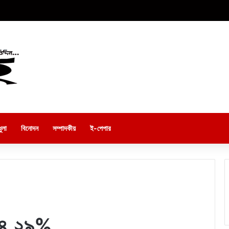
ুলা
বিনোদন
সম্পাদকীয়
ই-পেপার
 ৬৪.২৯%