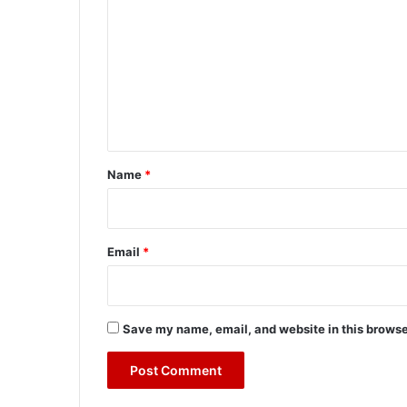
o
m
m
e
n
t
*
Name
*
Email
*
Save my name, email, and website in this browse