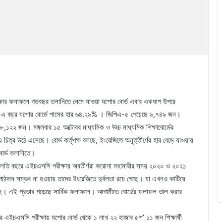
ষার ফলাফলে গতবছর তলানিতে নেমে যাওয়া যশোর বোর্ড এবার একধাপ উপরে
র। এ বছর যশোর বোর্ডে পাসের হার ৬৪.২৯% । জিপিএ-৫ পেয়েছে ৯,৭৪৯ জন।
২ জন। মঙ্গলবার ১৫ অক্টোবর মাধ্যমিক ও উচ্চ মাধ্যমিক শিক্ষাবোর্ডের
 চিত্র উঠে এসেছে। বোর্ড কর্তৃপক্ষ বলছে, ইংরেজিতে অনুত্তীর্ণের হার বেড়ে যাওয়ায়
োর্ড তলানীতে।
লেন,চলতি বছরে এইচএসসি পরীক্ষায় অবতীর্ণরা করোনা মহামারীর সময় ২০২০ ও ২০২১
পাঠদান সম্ভব না হওয়ায় তাদের ইংরেজিতে দুর্বলতা রয়ে গেছে। যা এখনও কাটিয়ে
য়েছে। এই প্রভাব পড়েছে সার্বিক ফলাফলে। আগামীতে বোর্ডের ফলাফল ভাল করার
এইচএসসি পরীক্ষায় যশোর বোর্ড থেকে ১ লাখ ২২ হাজার ৫শ’ ১১ জন শিক্ষার্থী