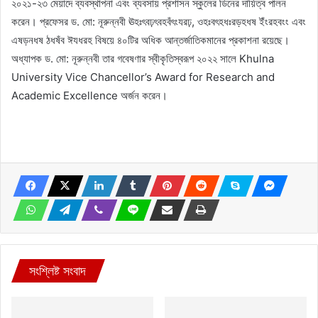
২০২১-২৩ মেয়াদে ব্যবস্থাপনা এবং ব্যবসায় প্রশাসন স্কুলের ডিনের দায়িত্ব পালন
করেন। প্রফেসর ড. মো: নূরুন্নবী ঊহঃৎবঢ়ৎবহবঁৎংযরঢ়, ওহঃবৎহধঃরড়হধষ ইঁংরহবংং এবং
এষড়নধষ ঠধষঁব ঈযধরহ বিষয়ে ৪০টির অধিক আন্তর্জাতিকমানের প্রকাশনা রয়েছে।
অধ্যাপক ড. মো: নূরুন্নবী তার গবেষণার স্বীকৃতিস্বরূপ ২০২২ সালে Khulna
University Vice Chancellor’s Award for Research and
Academic Excellence অর্জন করেন।
সংশ্লিষ্ট সংবাদ