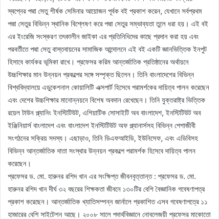
স্বপ্নের পদ্মা সেতু শীর্ষক সেমিনার আয়োজন পূর্বক বই প্রকাশ করেন, যেখানে সর্বপ্রথম
পদ্মা সেতুর বিভিন্ন স্থানিক বিশ্লেষণ করে পদ্মা সেতুর সম্ভাব্যতা তুলে ধরা হয়। এই বই
এর ইংরেজি সংস্করণ তৎকালীন জাইকা এর প্রতিনিধিদের কাছে প্রদান করা হয় এবং
পরবর্তীতে পদ্মা সেতু বাস্তবায়নের সামাজিক আন্দোলনে এই বই একটি জ্ঞানভিত্তিক ইনপুট
হিসাবে কার্যকর ভূমিকা রাখে। প্রফেসর করিম আন্তর্জাতিক প্রতিষ্ঠানের অর্থায়নে
উচ্চশিক্ষার মান উন্নয়ন প্রকল্পের সঙ্গে সম্পৃক্ত ছিলেন। তিনি বাংলাদেশের বিভিন্ন
বিশ্ববিদ্যালয়ে এডুকেশনাল কোয়ালিটি এক্সপার্ট হিসেবে পরামর্শকের দায়িত্ব পালন করেছেন
এবং দেশের উচ্চশিক্ষার মানোন্নয়নে বিশেষ অবদান রেখেছেন। তিনি যুক্তরাষ্ট্র ভিত্তিক
রয়েল টাউন প্ল্যানিং ইনস্টিটিউট, এশিয়াটিক সোসাইটি অব বাংলাদেশ, ইনস্টিটিউট অব
ইঞ্জিনিয়ার্স বাংলাদেশ এবং বাংলাদেশ ইনস্টিটিউট অফ প্ল্যানার্সসহ বিভিন্ন পেশাজীবী
সংগঠনের সক্রিয় সদস্য। এছাড়াও, তিনি ডিএফআইডি, ইউনিসেফ, এবং এডিবিসহ
বিভিন্ন আন্তর্জাতিক দাতা সংস্থার উন্নয়ন প্রকল্পে পরামর্শক হিসেবে দায়িত্ব পালন
করেছেন।
প্রফেসর ড. মো. হারুনর রশিদ খান এর সংক্ষিপ্ত জীবনবৃত্তান্ত : প্রফেসর ড. মো.
হারুনর রশিদ খান দীর্ঘ ৩২ বছরের শিক্ষকতা জীবনে ১৩০টির বেশি বৈজ্ঞানিক গবেষণাপত্র
প্রকাশ করেছেন। আন্তর্জাতিক খ্যাতিসম্পন্ন জার্নালে প্রকাশিত এসব গবেষণাপত্রে ১১
হাজারের বেশি সাইটেশন আছে। ২০০৮ সালে পদার্থবিজ্ঞানে নোবলেজয়ী প্রফেসর মাকোতো