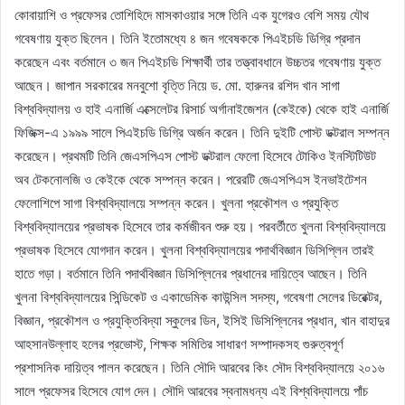
কোবায়াশি ও প্রফেসর তোশিহিদে মাসকাওয়ার সঙ্গে তিনি এক যুগেরও বেশি সময় যৌথ
গবেষণায় যুক্ত ছিলেন। তিনি ইতোমধ্যে ৪ জন গবেষককে পিএইচডি ডিগ্রি প্রদান
করেছেন এবং বর্তমানে ৩ জন পিএইচডি শিক্ষার্থী তার তত্ত্বাবধানে উচ্চতর গবেষণায় যুক্ত
আছেন। জাপান সরকারের মনবুশো বৃত্তি নিয়ে ড. মো. হারুনর রশিদ খান সাগা
বিশ্ববিদ্যালয় ও হাই এনার্জি এক্সেলেটর রিসার্চ অর্গানাইজেশন (কেইকে) থেকে হাই এনার্জি
ফিজিক্স-এ ১৯৯৯ সালে পিএইচডি ডিগ্রি অর্জন করেন। তিনি দুইটি পোস্ট ডক্টরাল সম্পন্ন
করেছেন। প্রথমটি তিনি জেএসপিএস পোস্ট ডক্টরাল ফেলো হিসেবে টোকিও ইনস্টিটিউট
অব টেকনোলজি ও কেইকে থেকে সম্পন্ন করেন। পরেরটি জেএসপিএস ইনভাইটেশন
ফেলোশিপে সাগা বিশ্ববিদ্যালয়ে সম্পন্ন করেন। খুলনা প্রকৌশল ও প্রযুক্তি
বিশ্ববিদ্যালয়ের প্রভাষক হিসেবে তার কর্মজীবন শুরু হয়। পরবর্তীতে খুলনা বিশ্ববিদ্যালয়ে
প্রভাষক হিসেবে যোগদান করেন। খুলনা বিশ্ববিদ্যালয়ের পদার্থবিজ্ঞান ডিসিপ্লিন তারই
হাতে গড়া। বর্তমানে তিনি পদার্থবিজ্ঞান ডিসিপ্লিনের প্রধানের দায়িত্বে আছেন। তিনি
খুলনা বিশ্ববিদ্যালয়ের সিন্ডিকেট ও একাডেমিক কাউন্সিল সদস্য, গবেষণা সেলের ডিরেক্টর,
বিজ্ঞান, প্রকৌশল ও প্রযুক্তিবিদ্যা স্কুলের ডিন, ইসিই ডিসিপ্লিনের প্রধান, খান বাহাদুর
আহসানউল্লাহ হলের প্রভোস্ট, শিক্ষক সমিতির সাধারণ সম্পাদকসহ গুরুত্বপূর্ণ
প্রশাসনিক দায়িত্ব পালন করেছেন। তিনি সৌদি আরবের কিং সৌদ বিশ্ববিদ্যালয়ে ২০১৬
সালে প্রফেসর হিসেবে যোগ দেন। সৌদি আরবের স্বনামধন্য এই বিশ্ববিদ্যালয়ে পাঁচ