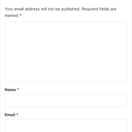
Your email address will not be published.
Required fields are
marked
*
C
o
m
m
e
n
t
*
Name
*
Email
*