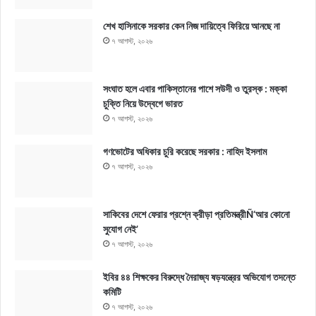
শেখ হাসিনাকে সরকার কেন নিজ দায়িত্বে ফিরিয়ে আনছে না
৭ আগস্ট, ২০২৬
সংঘাত হলে এবার পাকিস্তানের পাশে সউদী ও তুরস্ক : মক্কা
চুক্তি নিয়ে উদ্বেগে ভারত
৭ আগস্ট, ২০২৬
গণভোটের অধিকার চুরি করেছে সরকার : নাহিদ ইসলাম
৭ আগস্ট, ২০২৬
সাকিবের দেশে ফেরার প্রশ্নে ক্রীড়া প্রতিমন্ত্রীÑ‘আর কোনো
সুযোগ নেই’
৭ আগস্ট, ২০২৬
ইবির ৪৪ শিক্ষকের বিরুদ্ধে নৈরাজ্য ষড়যন্ত্রের অভিযোগ তদন্তে
কমিটি
৭ আগস্ট, ২০২৬