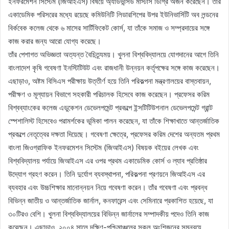
ইনফরমেশন সিস্টেম (জিআইএস) বিষয়ে অ্যাডভান্সড মাস্টার্স ডিগ্রি অর্জন করেছেন। তাঁর
একাডেমিক পরিসরের মধ্যে রয়েছে কমিউনিটি লিডারশিপের উপর ইউনিভার্সিটি অব লন্ডনের
বির্কবেক কলেজ থেকে ৬ মাসের সার্টিফিকেট কোর্স, যা তাঁকে সমাজ ও সম্প্রদায়ের সঙ্গে
কাজ করার জন্য আরো যোগ্য করেছে।
তাঁর পেশাগত অভিজ্ঞতা অত্যন্ত বৈচিত্র্যময়। খুলনা বিশ্ববিদ্যালয়ে যোগদানের আগে তিনি
বাংলাদেশ কৃষি গবেষণা ইনস্টিটিউট এবং রাজধানী উন্নয়ন কর্তৃপক্ষের সঙ্গে কাজ করেছেন।
এছাড়াও, অষ্টম বিসিএস পরীক্ষায় উত্তীর্ণ হয়ে তিনি পরিকল্পনা মন্ত্রণালয়ের বাস্তবায়ন,
পরীক্ষণ ও মূল্যায়ন বিভাগে সহকারী পরিচালক হিসেবে কাজ করেছেন। প্রফেসর করিম
বিশ্বব্যাংকের কলেজ এডুকেশন ডেভেলপমেন্ট প্রকল্পে ইন্সটিটিউশনাল ডেভেলপমেন্ট গ্রান্ট
স্পেশালিস্ট হিসেবেও পরামর্শকের ভূমিকা পালন করেছেন, যা তাঁকে শিক্ষাখাতে আন্তর্জাতিক
প্রকল্পে নেতৃত্বের দক্ষতা দিয়েছে। গবেষণা ক্ষেত্রে, প্রফেসর করিম দেশের অন্যতম প্রথম
বাংলা জিওগ্রাফিক ইনফরমেশন সিস্টেম (জিআইএস) বিষয়ক বইয়ের লেখক এবং
বিশ্ববিদ্যালয় পর্যায়ে জিআইএস এর ওপর প্রথম একাডেমিক কোর্স ও ল্যাব প্রতিষ্ঠার
উদ্যোগ গ্রহণ করেন। তিনি দুর্যোগ ব্যবস্থাপনা, পরিকল্পনা প্রণয়নে জিআইএস এর
ব্যবহার এবং উচ্চশিক্ষার মানোন্নয়ন নিয়ে গবেষণা করেন। তাঁর গবেষণা এবং প্রবন্ধ
বিভিন্ন জাতীয় ও আন্তর্জাতিক জার্নাল, কনফারেন্স এবং সেমিনারে প্রকাশিত হয়েছে, যা
৩০টিরও বেশি। খুলনা বিশ্ববিদ্যালয়ের বিভিন্ন জার্নালের সম্পাদকীয় পদেও তিনি কাজ
করেছেন। এছাড়াও, ২০০৪ সালে দক্ষিণ-পশ্চিমাঞ্চলের সকল অংশিজনের সমন্বয়ে