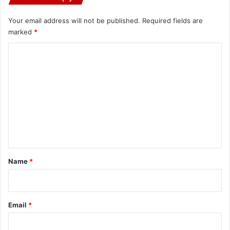
Your email address will not be published.
Required fields are
marked
*
C
o
m
m
e
n
t
*
Name
*
Email
*