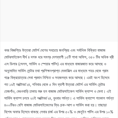
খবর বিজ্ঞপ্তিঃ উত্তরা মোটর্স দেশের সবচেয়ে জনপ্রিয় এবং সর্বাধিক বিক্রিত বাজাজ
মোটরসাইকেল দীর্ঘ ৪ দশক ধরে সমগ্র দেশব্যাপী ১৫টি শাখা অফিস, ৩৫০ টির অধিক থ্রী
এস ডিলার (সেলস, সার্ভিস ও স্পেয়ার পার্টস) এর মাধ্যমে বাজারজাত করে আসছে ও
অনুমোদিত সার্ভিস সেন্টার তথা প্রশিক্ষনপ্রাপ্ত মেকানিক্স এর মাধ্যমে শহর থেকে গ্রাম
গঞ্জে বিক্রয়োত্তর সেবা প্রদান নিশ্চিত ও সহজলভ্য করে আসছে। এরই অংশ হিসেবে
গত ১৯ই অক্টোবর’২৪, শনিবার থেকে ৫ দিন ব্যাপী উত্তরা মোটর্স এর সার্ভিস সেন্টার
তেজগাঁও, বেগুনবাড়ি ঢাকায় শুরু হল বাজাজ মোটরসাইকেল সার্ভিস ক্যাম্প ও মেলা। এই
সার্ভিস ক্যাম্প চলবে ২৩ই অক্টোবর’২৪, বুধবার পর্যন্ত। এ সার্ভিস ক্যাম্পে গতকাল পর্যন্ত
৪০০টিরও বেশি বাজাজ মোটরসাইকেলের ফ্রি চেক-আপ ও সার্ভিস করা হয়। তাছাড়া
বিশেষ অফার হিসেবে থাকছে লেবার চার্জ এর উপর ৫০% ও জেনুইন পার্টস এর উপর ১০%