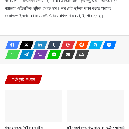
স্বাধীনতা-সার্বভৌমত্ব রক্ষায় শহীদের রক্তে ভেজা এই সবুজ ভূখন্ডে দীন প্রতিষ্ঠায় যুব
সমাজকে ঐতিহাসিক ভূমিকা রাখতে হবে। আর সেই ভূমিকা পালন করতে পারলেই
বাংলাদেশে ইসলামের বিজয় কেউ ঠেকিয়ে রাখতে পারবে না, ইনশাআল্লাহ্।
সংশ্লিষ্ট সংবাদ
খুলনায় বাড়ছে ‘সাইবার ক্রাইম’
মাইন সদৃশ বস্তু পড়ে আছে ২৪ ঘণ্টা : আসেনি