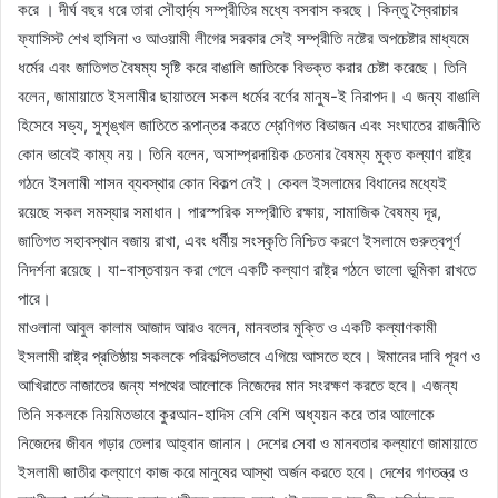
করে । দীর্ঘ বছর ধরে তারা সৌহার্দ্য সম্প্রীতির মধ্যে বসবাস করছে। কিন্তু স্বৈরাচার
ফ্যাসিস্ট শেখ হাসিনা ও আওয়ামী লীগের সরকার সেই সম্প্রীতি নষ্টের অপচেষ্টার মাধ্যমে
ধর্মের এবং জাতিগত বৈষম্য সৃষ্টি করে বাঙালি জাতিকে বিভক্ত করার চেষ্টা করেছে। তিনি
বলেন, জামায়াতে ইসলামীর ছায়াতলে সকল ধর্মের বর্ণের মানুষ-ই নিরাপদ। এ জন্য বাঙালি
হিসেবে সভ্য, সুশৃঙ্খল জাতিতে রূপান্তর করতে শ্রেণিগত বিভাজন এবং সংঘাতের রাজনীতি
কোন ভাবেই কাম্য নয়। তিনি বলেন, অসাম্প্রদায়িক চেতনার বৈষম্য মুক্ত কল্যাণ রাষ্ট্র
গঠনে ইসলামী শাসন ব্যবস্থার কোন বিকল্প নেই। কেবল ইসলামের বিধানের মধ্যেই
রয়েছে সকল সমস্যার সমাধান। পারস্পরিক সম্প্রীতি রক্ষায়, সামাজিক বৈষম্য দূর,
জাতিগত সহাবস্থান বজায় রাখা, এবং ধর্মীয় সংস্কৃতি নিশ্চিত করণে ইসলামে গুরুত্বপূর্ণ
নিদর্শনা রয়েছে। যা-বাস্তবায়ন করা গেলে একটি কল্যাণ রাষ্ট্র গঠনে ভালো ভূমিকা রাখতে
পারে।
মাওলানা আবুল কালাম আজাদ আরও বলেন, মানবতার মুক্তি ও একটি কল্যাণকামী
ইসলামী রাষ্ট্র প্রতিষ্ঠায় সকলকে পরিকল্পিতভাবে এগিয়ে আসতে হবে। ঈমানের দাবি পূরণ ও
আখিরাতে নাজাতের জন্য শপথের আলোকে নিজেদের মান সংরক্ষণ করতে হবে। এজন্য
তিনি সকলকে নিয়মিতভাবে কুরআন-হাদিস বেশি বেশি অধ্যয়ন করে তার আলোকে
নিজেদের জীবন গড়ার তেলার আহ্বান জানান। দেশের সেবা ও মানবতার কল্যাণে জামায়াতে
ইসলামী জাতীর কল্যাণে কাজ করে মানুষের আস্থা অর্জন করতে হবে। দেশের গণতন্ত্র ও