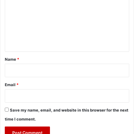
o
m
m
e
n
t
*
Name
*
Email
*
Save my name, email, and website in this browser for the next
time I comment.