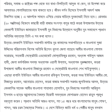
পরিবার, সমাজ ও রাষ্ট্রের পক্ষ থেকে যত বাধা-বিপত্তিই আসুক না কেন, তা উপেক্ষা করে
আল্লাহর গোলামিয়াতের পথে থাকতে হবে। জীবন দর্শন হিসেবে ইসলামী আদর্শ আজ
বিকশিত হচ্ছে। এ আদর্শকে সামনে এগিয়ে নেয়ার দায়িত্ব যুবকদেরই নিতে হবে। রোববার
(২০ অক্টোবর) বিকেলে কাছারী বাড়ী বাজার সংলগ্ন বালুর মাঠে কয়রা উপজেলার উত্তর
বেদকাশী ইউনিয়ন জামায়াতে ইসলামী যুব বিভাগের উদ্যোগে অনুষ্ঠিত যুব সমাবেশে প্রধান
অতিথির বক্তব্যে তিনি এ সব কথা বলেন।
উত্তর বেদকাশি ইউনিয়ন সভাপতি মাস্টার নূর কামালের সভাপতিত্বে ও মাওলানা সুজা
উদ্দিনের পরিচালনায বিশেষ অতিথি ছিলেন খুলনা জেলা নায়েবে আমীর মাওলানা গোলাম
সরোয়ার, সহকারী সেক্রেটারি এডভোকেট মোস্তাফিজুর রহমান, অধ্যক্ষ গাউসুল আজম
হাদী, জেলা কর্মপরিষদ সদস্য অধ্যাপক ওয়ালী উল্লাহ, অধ্যাপক নুরুজ্জামান, কয়রা
উপজেলা আমীর মাওলানা মিজানুর রহমান ও সেক্রেটারি মাওলানা শেখ সাইফুল্লাহ।
এছাড়া বাগালি ইউনিয়ন আমীর মাওলানা রফিকুল ইসলাম, কয়রা সদর ইউনিয়ন আমীর মো.
মিজানুর রহমান, আনোয়ার হোসেন, কয়রা বাজার সভাপতি সরদার জুলফিকার আলম, উত্তর
বেদকাশির সাবেক আমীর মাওলানা শাহাদাত হোসাইন, যুব বিভাগের সভাপতি আরিফুল
ইসলাম ও ছাত্র আন্দোলনের বৈষম্য বিরোধী সমন্বয়ক মোশাররফ হোসেন রাতুল প্রমুখ
বক্তৃতা করেন। প্রধান অতিথি আরও বলেন, গত ১৫ বছর ধরে বাংলাদেশের মানুষ শোষণ,
শাসন, আর চরম বৈষম্যের শিকার। এ দেশে বিভিন্ন জাতি ধর্ম ও গোষ্ঠীর মানুষ বসবাস