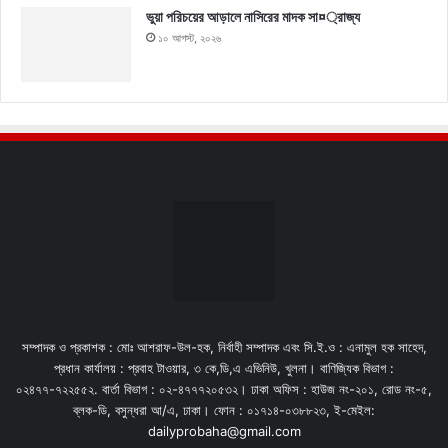
ভুয়া পরিচয়ের আড়ালে নাসিরের মাদক সা¤্রাজ্য
১০ আগস্ট, ২০২৬
সম্পাদক ও প্রকাশক : মোঃ আশরাফ-উল-হক, নির্বাহী সম্পাদক এবং সি.ই.ও : এনামুল হক সাহেদ,
প্রধান কার্যালয় : প্রবাহ টাওয়ার, ৩ কে,ডি,এ এভিনিউ, খুলনা। বাণিজ্যিক বিভাগ :
০২৪৭৭-৭২২৫৫২. বার্তা বিভাগ : ০২-৪৭৭৭২০৫৩২। ঢাকা অফিস : হাউজ নং-২০১, রোড নং-৫,
ব্লক-ডি, বসুন্ধরা আ/এ, ঢাকা। ফোন : ০১৭১৪-০৩৮৮২৩, ই-মেইল:
dailyprobaha@gmail.com