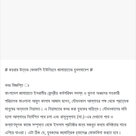
# কয়রার উত্তর বেদকাশি ইউনিয়নে জামায়াতের যুবসমাবেশ #
খবর বিজ্ঞপ্তি ঃ
বাংলাদেশ জামায়াতে ইসরামীর কেন্দ্রীয় কর্মপরিষদ সদস্য ও খুলনা অঞ্চলের সহকারী
পরিচালক মাওলানা আবুল কালাম আজাদ বলেন, যৌবনকাল আল্লাহর পক্ষ থেকে প্রত্যেক
মানুষের অন্যতম নিয়ামত। এ নিয়ামতের কদর করা যুবকের দায়িত্ব। যৌবনকালের দাবি
হলো আল্লাহর নির্দেশিত পথে চলা এবং রাসূলুল্লাহ (সা.)-এর দেখানো পথে ও
কল্যাণমূলক কাজে সম্পৃক্ত থেকে ইসলাম প্রতিষ্ঠার জন্য মজবুত কদমে বলিষ্ঠতার সাথে
এগিয়ে যাওয়া। এটা ঠিক যে, যুবকদের বহুমাত্রিক চ্যালেঞ্জ মোকাবিলা করতে হবে।