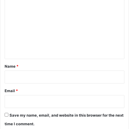
C
o
m
m
e
n
t
*
Name
*
Email
*
Save my name, email, and website in this browser for the next
time I comment.