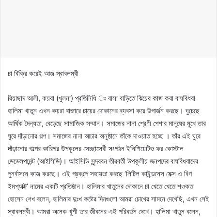
চা বিক্রি করেই আজ স্বাবলম্বী
রিয়াছাদ আলী, কয়রা (খুলনা) প্রতিনিধি ঃ বাসা বাড়িতে ঝিয়ের কাজ করা বাঘবিধবা
হালিমা খাতুন এখন কয়রা বাজারে চায়ের দোকানের ব্যবসা করে উপার্জন করছে। ঘুচেছে
আর্থিক দৈন্যতা, বেড়েছে সামাজিক সম্মান। সমাজের নানা শ্রেণী পেশার মানুষের মুখে তার
ঘুরে দাঁড়ানোর গল্প। সমাজের নানা আচার অনুষ্ঠানে তাঁকে দাওয়াত হচ্ছে । তাঁর এই ঘুরে
দাঁড়ানোর গল্পের কারিগর উপকূলের সেচ্ছাসেবী সংগঠন ইনিশিয়েটিভ ফর কোস্টাল
ডেভেলপমেন্ট (আইসিডি)। আইসিডি সুন্দরবন তীরবর্তী উপকূলীয় জনপদের বাঘবিধবাদের
পুনর্বাসনে কাজ করছে। এই প্রকল্পে সহায়তা করছে ‘লিটিল কাইন্ডনেস মেক্স এ বিগ
ইমপ্যাক্ট’ নামের একটি প্রতিষ্ঠান। হালিমার খাতুনের দোকানে চা খেতে খেতে শওকত
হোসেন শেখ বলেন, হালিমার দুঃখ কষ্টের দিনগুলো আমরা চোখের সামনে দেখেছি, এখন সেই
স্বাবলম্বী। আমরা অনেক খুশী তার জীবনের এই পরিবর্তন দেখে। হালিমা খাতুন বলেন,