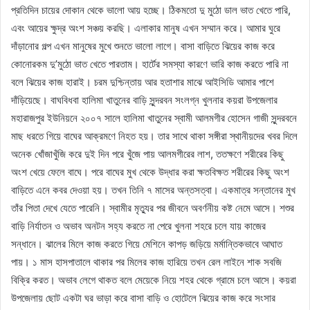
প্রতিদিন চায়ের দোকান থেকে ভালো আয় হচ্ছে। ঠিকমতো দু মুঠো ডাল ভাত খেতে পারি,
এবং আয়ের ক্ষুদ্র অংশ সঞ্চয় করছি। এলাকার মানুষ এখন সম্মান করে। আমার ঘুরে
দাঁড়ানোর গল্প এখন মানুষের মুখে শুনতে ভালো লাগে। বাসা বাড়িতে ঝিয়ের কাজ করে
কোনোরকম দু’মুঠো ভাত খেতে পারতাম। হার্টের সমস্যা কারণে ভারি কাজ করতে পারি না
বলে ঝিয়ের কাজ হারাই। চরম দুশ্চিন্তায় আর হতাশার মাঝে আইসিডি আমার পাশে
দাঁড়িয়েছে। বাঘবিধবা হালিমা খাতুনের বাড়ি সুন্দরবন সংলগ্ন খুলনার কয়রা উপজেলার
মহারাজপুর ইউনিয়নে ২০০৭ সালে হালিমা খাতুনের স্বামী আলমগীর হোসেন গাজী সুন্দরবনে
মাছ ধরতে গিয়ে বাঘের আক্রমণে নিহত হয়। তার সাথে থাকা সঙ্গীরা স্থানীয়দের খবর দিলে
অনেক খোঁজাখুঁজি করে দুই দিন পরে খুঁজে পায় আলমগীরের লাশ, ততক্ষণে শরীরের কিছু
অংশ খেয়ে ফেলে বাঘে। পরে বাঘের মুখ থেকে উদ্ধার করা ক্ষতবিক্ষত শরীরের কিছু অংশ
বাড়িতে এনে কবর দেওয়া হয়। তখন তিনি ৭ মাসের অন্তসত্বা। একমাত্র সন্তানের মুখ
তাঁর পিতা দেখে যেতে পারেনি। স্বামীর মৃত্যুর পর জীবনে অবর্ণনীয় কষ্ট নেমে আসে। শশুর
বাড়ি নির্যাতন ও অভাব অনটন সহ্য করতে না পেরে খুলনা শহরে চলে যায় কাজের
সন্ধানে। ঝালের মিলে কাজ করতে গিয়ে মেশিনে কাপড় জড়িয়ে মর্মান্তিকভাবে আঘাত
পায়। ১ মাস হাসপাতালে থাকার পর মিলের কাজ হারিয়ে তখন রেল লাইনে শাক সবজি
বিক্রি করত। অভাব লেগে থাকত বলে মেয়েকে নিয়ে শহর থেকে গ্রামে চলে আসে। কয়রা
উপজেলায় ছোট একটা ঘর ভাড়া করে বাসা বাড়ি ও হোটেলে ঝিয়ের কাজ করে সংসার