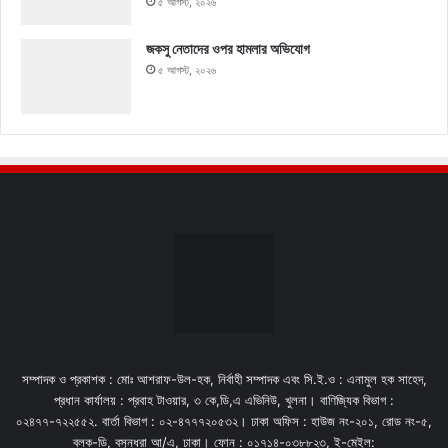
৫ আগস্ট, ২০২৬
জকসু নেতাদের ওপর হামলার অভিযোগ
৫ আগস্ট, ২০২৬
সম্পাদক ও প্রকাশক : মোঃ আশরাফ-উল-হক, নির্বাহী সম্পাদক এবং সি.ই.ও : এনামুল হক সাহেদ,
প্রধান কার্যালয় : প্রবাহ টাওয়ার, ৩ কে,ডি,এ এভিনিউ, খুলনা। বাণিজ্যিক বিভাগ :
০২৪৭৭-৭২২৫৫২. বার্তা বিভাগ : ০২-৪৭৭৭২০৫৩২। ঢাকা অফিস : হাউজ নং-২০১, রোড নং-৫,
ব্লক-ডি, বসুন্ধরা আ/এ, ঢাকা। ফোন : ০১৭১৪-০৩৮৮২৩, ই-মেইল: