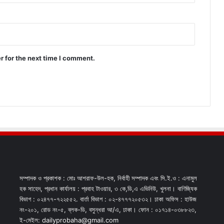
r for the next time I comment.
সম্পাদক ও প্রকাশক : মোঃ আশরাফ-উল-হক, নির্বাহী সম্পাদক এবং সি.ই.ও : এনামুল
হক সাহেদ, প্রধান কার্যালয় : প্রবাহ টাওয়ার, ৩ কে,ডি,এ এভিনিউ, খুলনা। বাণিজ্যিক
বিভাগ : ০২৪৭৭-৭২২৫৫২. বার্তা বিভাগ : ০২-৪৭৭৭২০৫৩২। ঢাকা অফিস : হাউজ
নং-২০১, রোড নং-৫, ব্লক-ডি, বসুন্ধরা আ/এ, ঢাকা। ফোন : ০১৭১৪-০৩৮৮২৩,
ই-মেইল: dailyprobaha@gmail.com