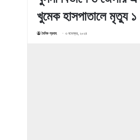
খুমেক হাসপাতালে মৃত্যু ১
দৈনিক প্রবাহ
৩ নভেম্বর, ২০২৪