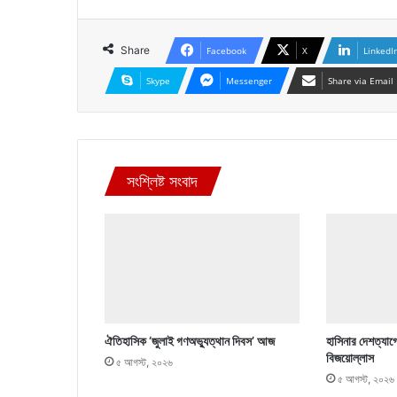
Share
Facebook
X
LinkedI
Skype
Messenger
Share via Email
সংশ্লিষ্ট সংবাদ
ঐতিহাসিক ‘জুলাই গণঅভ্যুত্থান দিবস’ আজ
হাসিনার দেশত্যাগ
বিজয়োল্লাস
৫ আগস্ট, ২০২৬
৫ আগস্ট, ২০২৬