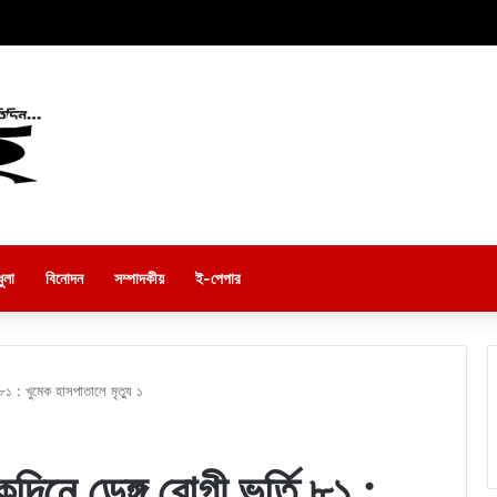
ুলা
বিনোদন
সম্পাদকীয়
ই-পেপার
 ৮১ : খুমেক হাসপাতালে মৃত্যু ১
িনে ডেঙ্গু রোগী ভর্তি ৮১ :