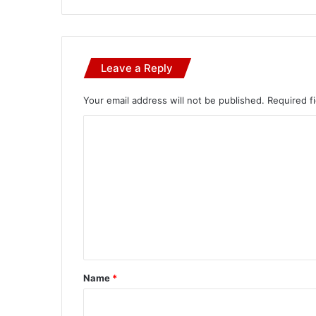
Leave a Reply
Your email address will not be published.
Required f
C
o
m
m
e
n
t
*
Name
*