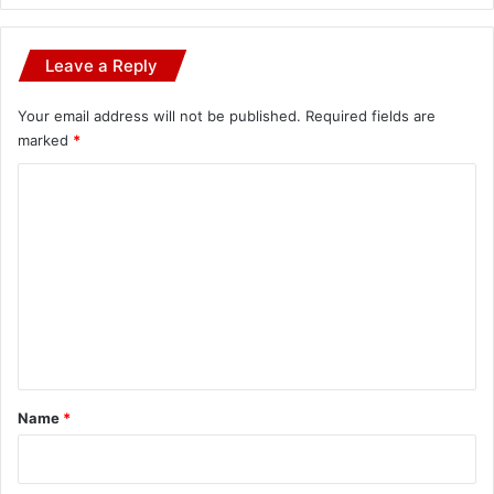
Leave a Reply
Your email address will not be published.
Required fields are
marked
*
C
o
m
m
e
n
t
*
Name
*