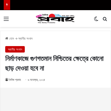
Menu
Switch
এখা
হোম
→
স্থানীয় সংবাদ
স্থানীয় সংবাদ
নির্মাণকাজে গুণগতমান নিশ্চিতের ক্ষেত্রে কোনো
ছাড় দেওয়া হবে না
দৈনিক প্রবাহ
৬ নভেম্বর, ২০২৪