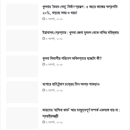
খুলনার ‘ভৈরব সেতু’ নির্মাণ প্রকল্প : ৫ বছরে কাজের অগ্রগতি
২০%, বাড়ছে সময় ও খরচ!
৯ আগস্ট, ২০২৬
ইয়াবাসহ গ্রেপ্তার : খুলনা জেলা যুবদল থেকে নাসির বহিষ্কার
৯ আগস্ট, ২০২৬
খুলনা বিভাগীয় পরিবেশ অধিদপ্তরে হচ্ছেটা কী?
৯ আগস্ট, ২০২৬
যশোরে হানি ট্র্যাপ চক্রের তিন সদস্য পাকড়াও
৯ আগস্ট, ২০২৬
ভারতের ‘হাসিনা কার্ড’ আর বন্ধুত্বপূর্ণ সম্পর্ক একসঙ্গে যায় না :
স্বরাষ্ট্রমন্ত্রী
৯ আগস্ট, ২০২৬