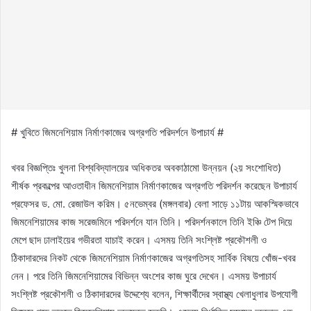
# খুবিতে জিমনেশিয়াম নির্মাণকাজের অগ্রগতি পরিদর্শনে উপাচার্য #
খবর বিজ্ঞপ্তিঃ খুলনা বিশ্ববিদ্যালয়ের অধিকতর অবকাঠামো উন্নয়ন (২য় সংশোধিত)
শীর্ষক প্রকল্পের আওতাধীন জিমনেশিয়াম নির্মাণকাজের অগ্রগতি পরিদর্শন করেছেন উপাচার্য
প্রফেসর ড. মো. রেজাউল করিম। ৫নভেম্বর (মঙ্গলবার) বেলা সাড়ে ১১টায় আকস্মিকভাবে
জিমনেশিয়ামের কাজ সরেজমিনে পরিদর্শনে যান তিনি। পরিদর্শনকালে তিনি ইঞ্চি টেপ দিয়ে
মেপে ছাদ ঢালাইয়ের গভীরতা যাচাই করেন। এসময় তিনি সংশ্লিষ্ট প্রকৌশলী ও
ঠিকাদারদের নিকট থেকে জিমনেশিয়াম নির্মাণকাজের অগ্রগতিসহ সার্বিক বিষয়ে খোঁজ-খবর
নেন। পরে তিনি জিমনেশিয়ামের বিভিন্ন অংশের কাজ ঘুরে দেখেন। এসময় উপাচার্য
সংশ্লিষ্ট প্রকৌশলী ও ঠিকাদারদের উদ্দেশ্যে বলেন, শিক্ষার্থীদের স্বাস্থ্য খেলাধুলার উপযোগী