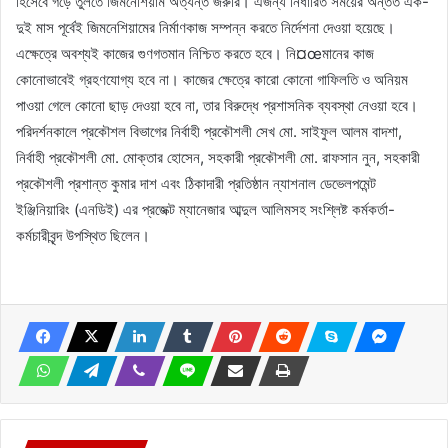
হিসেবে গড়ে তুলতে জিমনেশিয়াম অত্যন্ত জরুরি। এজন্য নির্ধারিত সময়ের অন্তত এক-
দুই মাস পূর্বেই জিমনেশিয়ামের নির্মাণকাজ সম্পন্ন করতে নির্দেশনা দেওয়া হয়েছে।
এক্ষেত্রে অবশ্যই কাজের গুণগতমান নিশ্চিত করতে হবে। নি¤œমানের কাজ
কোনোভাবেই গ্রহণযোগ্য হবে না। কাজের ক্ষেত্রে কারো কোনো গাফিলতি ও অনিয়ম
পাওয়া গেলে কোনো ছাড় দেওয়া হবে না, তার বিরুদ্ধে প্রশাসনিক ব্যবস্থা নেওয়া হবে।
পরিদর্শনকালে প্রকৌশল বিভাগের নির্বাহী প্রকৌশলী সেখ মো. সাইফুল আলম বাদশা,
নির্বাহী প্রকৌশলী মো. মোক্তার হোসেন, সহকারী প্রকৌশলী মো. রাফসান নুন, সহকারী
প্রকৌশলী প্রশান্ত কুমার দাশ এবং ঠিকাদারী প্রতিষ্ঠান ন্যাশনাল ডেভেলপমেন্ট
ইঞ্জিনিয়ারিং (এনডিই) এর প্রজেক্ট ম্যানেজার আব্দুল আলিমসহ সংশ্লিষ্ট কর্মকর্তা-
কর্মচারীবৃন্দ উপস্থিত ছিলেন।