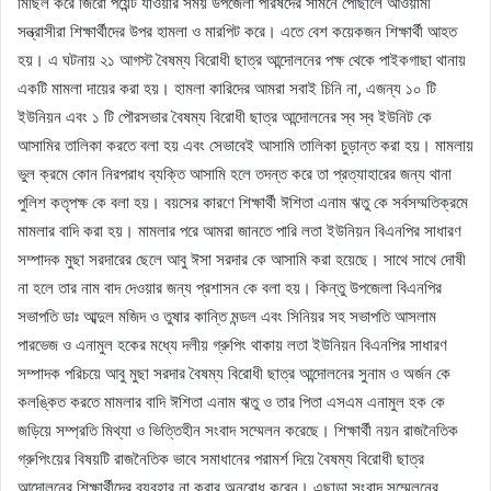
মিছিল করে জিরো পয়েন্ট যাওয়ার সময় উপজেলা পরিষদের সামনে পৌছালে আওয়ামী
সন্ত্রাসীরা শিক্ষার্থীদের উপর হামলা ও মারপিট করে। এতে বেশ কয়েকজন শিক্ষার্থী আহত
হয়। এ ঘটনায় ২১ আগস্ট বৈষম্য বিরোধী ছাত্র আন্দোলনের পক্ষ থেকে পাইকগাছা থানায়
একটি মামলা দায়ের করা হয়। হামলা কারিদের আমরা সবাই চিনি না, এজন্য ১০ টি
ইউনিয়ন এবং ১ টি পৌরসভার বৈষম্য বিরোধী ছাত্র আন্দোলনের স্ব স্ব ইউনিট কে
আসামির তালিকা করতে বলা হয় এবং সেভাবেই আসামি তালিকা চুড়ান্ত করা হয়। মামলায়
ভুল ক্রমে কোন নিরপরাধ ব্যক্তি আসামি হলে তদন্ত করে তা প্রত্যাহারের জন্য থানা
পুলিশ কতৃপক্ষ কে বলা হয়। বয়সের কারণে শিক্ষার্থী ঈশিতা এনাম ঋতু কে সর্বসম্মতিক্রমে
মামলার বাদি করা হয়। মামলার পরে আমরা জানতে পারি লতা ইউনিয়ন বিএনপির সাধারণ
সম্পাদক মুছা সরদারের ছেলে আবু ঈসা সরদার কে আসামি করা হয়েছে। সাথে সাথে দোষী
না হলে তার নাম বাদ দেওয়ার জন্য প্রশাসন কে বলা হয়। কিন্তু উপজেলা বিএনপির
সভাপতি ডাঃ আব্দুল মজিদ ও তুষার কান্তি মন্ডল এবং সিনিয়র সহ সভাপতি আসলাম
পারভেজ ও এনামুল হকের মধ্যে দলীয় গ্রুপিং থাকায় লতা ইউনিয়ন বিএনপির সাধারণ
সম্পাদক পরিচয়ে আবু মুছা সরদার বৈষম্য বিরোধী ছাত্র আন্দোলনের সুনাম ও অর্জন কে
কলঙ্কিত করতে মামলার বাদি ঈশিতা এনাম ঋতু ও তার পিতা এসএম এনামুল হক কে
জড়িয়ে সম্প্রতি মিথ্যা ও ভিত্তিহীন সংবাদ সম্মেলন করেছে। শিক্ষার্থী নয়ন রাজনৈতিক
গ্রুপিংয়ের বিষয়টি রাজনৈতিক ভাবে সমাধানের পরামর্শ দিয়ে বৈষম্য বিরোধী ছাত্র
আন্দোলনের শিক্ষার্থীদের ব্যবহার না করার অনুরোধ করেন। এছাড়া সংবাদ সম্মেলনের