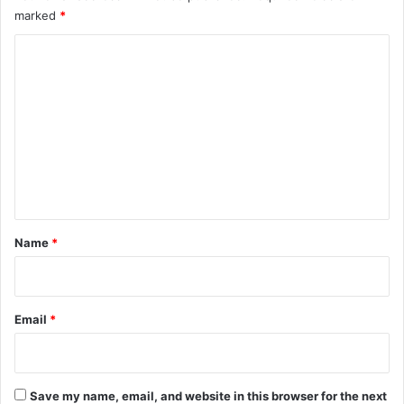
marked
*
C
o
m
m
e
n
t
*
Name
*
Email
*
Save my name, email, and website in this browser for the next