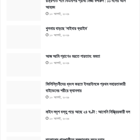
রাষ্ট্রপতি পদে বিএনপির প্রার্থী মির্জা ফখরুল : ১১ দলের অলি
আহমদ
১০ আগস্ট, ২০২৬
খুলনায় বাড়ছে ‘সাইবার ক্রাইম’
১০ আগস্ট, ২০২৬
আজ আমি প্রাণেও মরতে পারতাম: মমতা
১০ আগস্ট, ২০২৬
ফিলিস্তিনীদের ধ্বংস করতে ইসরাইলকে প্রথম সহায়তাকারী
বাইডেনের শরীরে ক্যানসার
১০ আগস্ট, ২০২৬
মাইন সদৃশ বস্তু পড়ে আছে ২৪ ঘণ্টা : আসেনি নিষ্ক্রিয়কারী দল
১০ আগস্ট, ২০২৬
দাকোপের পানখালীতে সম্ভাবনার নতুন দুয়ার