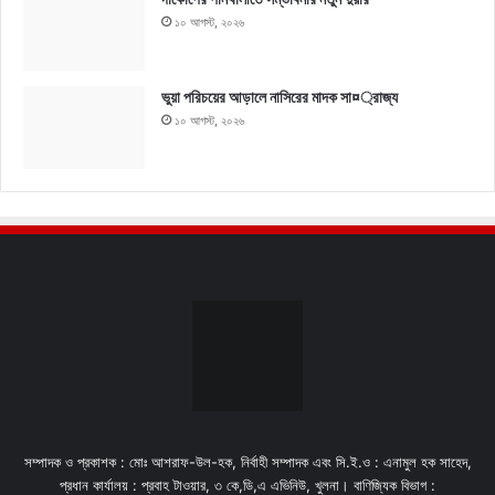
১০ আগস্ট, ২০২৬
ভুয়া পরিচয়ের আড়ালে নাসিরের মাদক সা¤্রাজ্য
১০ আগস্ট, ২০২৬
সম্পাদক ও প্রকাশক : মোঃ আশরাফ-উল-হক, নির্বাহী সম্পাদক এবং সি.ই.ও : এনামুল হক সাহেদ,
প্রধান কার্যালয় : প্রবাহ টাওয়ার, ৩ কে,ডি,এ এভিনিউ, খুলনা। বাণিজ্যিক বিভাগ :