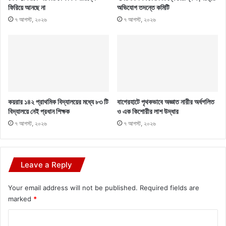
ফিরিয়ে আনছে না
অভিযোগ তদন্তে কমিটি
৭ আগস্ট, ২০২৬
৭ আগস্ট, ২০২৬
কয়রার ১৪২ প্রাথমিক বিদ্যালয়ের মধ্যে ৮৩ টি
বাগেরহাটে পৃথকভাবে অজ্ঞাত নারীর অর্ধগলিত
বিদ্যালয়ে নেই প্রধান শিক্ষক
ও এক কিশোরীর লাশ উদ্ধার
৭ আগস্ট, ২০২৬
৭ আগস্ট, ২০২৬
Leave a Reply
Your email address will not be published.
Required fields are
marked
*
C