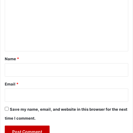
o
m
m
e
n
t
*
Name
*
Email
*
Save my name, email, and website in this browser for the next
time I comment.