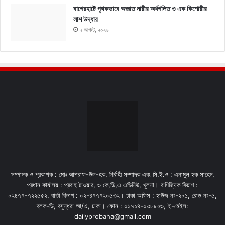
বাগেরহাটে পৃথকভাবে অজ্ঞাত নারীর অর্ধগলিত ও এক কিশোরীর
লাশ উদ্ধার
৭ আগস্ট, ২০২৬
সম্পাদক ও প্রকাশক : মোঃ আশরাফ-উল-হক, নির্বাহী সম্পাদক এবং সি.ই.ও : এনামুল হক সাহেদ,
প্রধান কার্যালয় : প্রবাহ টাওয়ার, ৩ কে,ডি,এ এভিনিউ, খুলনা। বাণিজ্যিক বিভাগ :
০২৪৭৭-৭২২৫৫২. বার্তা বিভাগ : ০২-৪৭৭৭২০৫৩২। ঢাকা অফিস : হাউজ নং-২০১, রোড নং-৫,
ব্লক-ডি, বসুন্ধরা আ/এ, ঢাকা। ফোন : ০১৭১৪-০৩৮৮২৩, ই-মেইল:
dailyprobaha@gmail.com