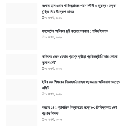
সংঘাত হলে এবার পাকিস্তানের পাশে সউদী ও তুরস্ক : মক্কা
চুক্তি নিয়ে উদ্বেগে ভারত
৭ আগস্ট, ২০২৬
গণভোটের অধিকার চুরি করেছে সরকার : নাহিদ ইসলাম
৭ আগস্ট, ২০২৬
সাকিবের দেশে ফেরার প্রশ্নে ক্রীড়া প্রতিমন্ত্রীÑ‘আর কোনো
সুযোগ নেই’
৭ আগস্ট, ২০২৬
ইবির ৪৪ শিক্ষকের বিরুদ্ধে নৈরাজ্য ষড়যন্ত্রের অভিযোগ তদন্তে
কমিটি
৭ আগস্ট, ২০২৬
কয়রার ১৪২ প্রাথমিক বিদ্যালয়ের মধ্যে ৮৩ টি বিদ্যালয়ে নেই
প্রধান শিক্ষক
৭ আগস্ট, ২০২৬