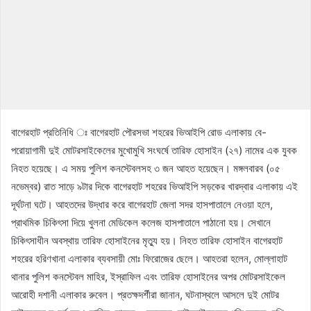
বাগেরহাট প্রতিনিধি ঃ বাগেরহাট পৌরসভা শহরের ভিআইপি রোড এলাকায় বে-
পরোয়াগামী দুই মোটরসাইকেলের মুখোমুখি সংঘর্ষে তারিফ হোসাইন (২৭) নামের এক যুবক
নিহত হয়েছে। এ সময় পুলিশ কনস্টেবলসহ ৩ জন আহত হয়েছেন। মঙ্গলবারব (০৫
নভেম্বর) রাত সাড়ে ৯টার দিকে বাগেরহাট শহরের ভিআইপি সড়কের খারদ্বার এলাকায় এই
দূর্ঘটনা ঘটে। আহতদের উদ্ধার করে বাগেরহাট জেলা সদর হাসপাতালে নেওয়া হলে,
প্রাথমিক চিকিৎসা দিয়ে খুলনা মেডিকেল কলেজ হাসপাতালে পাঠানো হয়। সেখানে
চিকিৎসাধীন অবস্থায় তারিফ হোসাইনের মৃত্যু হয়। নিহত তারিফ হোসাইন বাগেরহাট
শহরের হরিণখানা এলাকার ব্যবসায়ী মোঃ ফিরোজের ছেলে। আহতরা হলেন, মোল্লাহাট
থানার পুলিশ কনস্টেবল মাহির, ইস্রাফিল এবং তারিফ হোসাইনের অপর মোটরসাইকেল
আরোহী দশানী এলাকার রুবেল। প্রতক্ষদর্শীরা জানান, ঘটনাস্থলে আসলে দুই মোটর