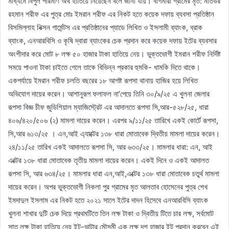
মাধ্যমে বিপুল পরিমাণ অর্থ হাতিয়ে নিয়েছেন বলে জানা যায়। বাগমারা গ্রামের মৃত: মতিউর
রহমান শরীফ এর পুত্র মোঃ ইমরান শরীফ এর নিকট হতে কয়েক দফায় ব্যবসা প্রতিষ্ঠান
বিসমিল্লাহ নিক্সন গার্মেন্টস এর প্রতিষ্ঠানের প্যাডে লিখিত ও ইসলামী ব্যাংক, ব্রাক
ব্যাংক, এনআরবিসি ও কৃষি দ্বারা ব্যাংকের চেক প্রদান করে কয়েক দফায় ইটের ব্যবসার
অংশীদার করে মোট ৮ লক্ষ ৫০ হাজার টাকা হাতিয়ে নেয়। ভুক্তভোগী ইমরান শরীফ নির্দিষ্ট
সময়ে পাওনা টাকা চাইতে গেলে তাকে বিভিন্ন প্রকার হুমকি- ধামকি দিতে থাকে।
একপর্যায়ে ইমরান শরীফ চলতি বছরের ১৮ আগষ্ট রূপসা থানায় হাজির হয়ে লিখিত
অভিযোগ দায়ের করেন। আশানুরূপ ফলাফল না’পেয়ে তিনি ৩০/৯/২৫ এ খুলনা জেলার
রূপসা বিজ্ঞ চীফ জুডিশিয়াল ম্যাজিস্ট্রেট এর আদালতে রূপসা সি,আর-৫২৮/২৫, ধারা
৪০৬/৪২০/৫০৬ (২) মামলা দায়ের করেন। এরপর ৯/১১/২৫ তারিখে একই কোর্টে রূপসা,
সি,আর ৬১৩/২৫ । এন,আই এ্যাক্টের ১৩৮ ধারা মোতাবেক দ্বিতীয় মামলা দায়ের করেন।
২৪/১১/২৫ তারিখ একই আদালতে রূপসা সি, আর ৬৩৩/২৫। মামলার ধারা: এন, আই
এক্টের ১৩৮ ধারা মোতাবেক তৃতীয় মামলা দায়ের করেন। একই দিনে ও একই আদালত
রূপসা সি, আর ৬৩৪/২৫। মামলার ধারা এন,আই,এক্টের ১৩৮ ধারা মোতাবেক চতুর্থ মামলা
দায়ের করেন। অপর ভুক্তভোগী নিকলা পুর গ্রামের মৃত আলতাব হোসেনের পুত্র শেখ
ইমদাদুল ইসলাম এর নিকট হতে ২০২১ সালে ইটের দাদন হিসেবে এনআরবিসি ব্যাংক
খুলনা শাখার দুটি চেক দিয়ে প্রথমটিতে তিন লক্ষ টাকা ও দ্বিতীয় টিতে চার লক্ষ, সর্বমোট
সাত লক্ষ টাকা হাতিয়ে নেয় ইট-ভাটার মৌসুমী এক লক্ষ দশ হাজার ইট প্রদান করবেন এই