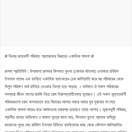
# নিঃস্ব কয়েকটি পরিবার: প্রতারকের বিরুদ্ধে একাধিক মামলা #
রূপসা প্রতিনিধি : উপজেলা রূপসার কিসমত খুলনা (খোলার বটতলা) এলাকায় রবিউল
ইসলাম নামের এক ব্যক্তি একাধিক ব্যাংকয়ের চেক জালিয়াতি করে বহু পরিবারের থেকে
বিপুল পরিমাণ অর্থ হাতিয়ে নেওয়ায় নিঃস্ব হয়ে পড়েছে । বর্তমানে ঐ সকল পরিবারের
সদস্যরা জীবন নাশের হুমকি নিয়ে চরম নিরাপত্তাহীনতায় ভুগছেন। এই সকল ভুক্তভোগী
পরিবারগুলো চরম অসহায়ত্ব হয়ে বিচারের আশায় দ্বারে দ্বারে ঘুর সুরাহার না’পেয়ে
একাধিক মামলা দায়ের করে আদালতের দ্বারস্থ হয়েছেন ন্যায় আশায়। ভূক্তভূগী পরিবার,
স্থানীয় থানায় অভিযোগ ও মামলা সূত্রে জানা যায়, কিসমত খুলনা গ্রামের হাবিবুর
রহমানের পুত্র মোঃ রবিউল ইসলাম বিভিন্ন ব্যক্তিদের কাছ থেকে কৌশলে জালিয়াতির