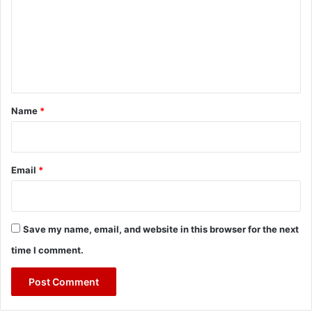
m
m
e
n
t
*
Name
*
Email
*
Save my name, email, and website in this browser for the next
time I comment.