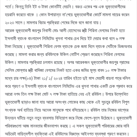
শর্তে। কিন্তু তিনি ইট ও টাকা কোনটিই দেয়নি। বরংচ একের পর এক ভুক্তভোগীদের
হয়রানি করেতে থাকে । কোন উপায়ান্ত না’পেয়ে ভুক্তভোগীরা কোর্টে মামলা দায়ের করেন
২০২৩ সালে। মামলার বিচার প্রক্রিয়া শেষের দিকে বলে জানা যায়।
আরেক ভুক্তভোগী জয়পুর নিবাসী মোঃ আলী হোসেনের স্ত্রী শিরিনা বেগমের নিকট হতে
ইসলামী ব্যাংক বাংলাদেশ লিমিটেড খুলনা শাখার চেখ দিয়ে ইট দেয়ার কথা বলে ৬ লক্ষ
টাকা নিয়েছে। ভুক্তভোগী শিরিনা বেগম ব্যাংকে চেক জমা দিলে ব্যাংক সেটিকে ডিজঅনার
করেছে। মামলা করার জন্য রবিউলকে উকিল নোটিশ প্রেরণ করেছেন শিরিনা বেগমের
উকিল। মামলার প্রক্রিয়া চলমান রয়েছে। অপর আরেকজন ভুক্তভোগীর জয়পুর গ্রামের
সেলিম মোল্লার স্ত্রী খাদিজা বেগমের নিকট হতে একর জমির মূল্য বাবদ ১০ লক্ষ টাকার
মধ্যে চার লক্ষ(০৪) টাকা ২১/ ১/ ২০২৪ তারিখ হইতে দুই মাস মেয়াদী বায়না পত্র দলিল
করে গ্রহণ ও ইসলামী ব্যাংক বাংলাদেশ লিমিটেড এর খুলনা শাখার একটি চেক প্রদান করে
আরো নগদ তিন লক্ষ টাকা মোট ৭ লক্ষ টাকা হাতিয়ে নেয় এই রবিউল। উপরে উল্লেখিত
ভুক্তভোগী ছাড়াও জানা যায় আরো অসংখ্য লোকের কাছ থেকে এই সুচতুর রবিউল বিপুল
সংখ্যক অর্থ হাতিয়ে নিয়ে অনেক মানুষকে পথে বসিয়েছেন। রবিউল তার নিজের ভাগ্যের
উন্নয়ন ঘটিয়ে নতুন নতুন ব্যবসায় বিনিয়োগ করে নিজে ফেপে-ফুলে উঠেছেন। ভুক্তভোগী
পরিবারগুলো আজ মানবতার জীবনযাপন করছে। এ সকল ভুক্তভোগী পরিবারের জোর দাবি
অচিরেই দায়িত্বশীল ব্যক্তিরা এই রবিউলের বিরুদ্ধে আইনগত ব্যবস্থা গ্রহণ করবেন।