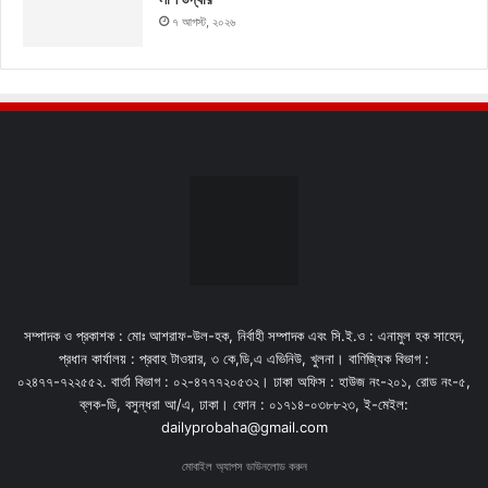
৭ আগস্ট, ২০২৬
সম্পাদক ও প্রকাশক : মোঃ আশরাফ-উল-হক, নির্বাহী সম্পাদক এবং সি.ই.ও : এনামুল হক সাহেদ,
প্রধান কার্যালয় : প্রবাহ টাওয়ার, ৩ কে,ডি,এ এভিনিউ, খুলনা। বাণিজ্যিক বিভাগ :
০২৪৭৭-৭২২৫৫২. বার্তা বিভাগ : ০২-৪৭৭৭২০৫৩২। ঢাকা অফিস : হাউজ নং-২০১, রোড নং-৫,
ব্লক-ডি, বসুন্ধরা আ/এ, ঢাকা। ফোন : ০১৭১৪-০৩৮৮২৩, ই-মেইল:
dailyprobaha@gmail.com
মোবাইল অ্যাপস ডাউনলোড করুন