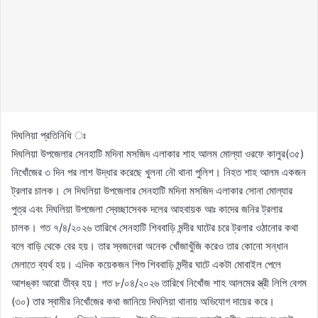
দিঘলিয়া প্রতিনিধি ঃ
দিঘলিয়া উপজেলার সেনহাটি মদিনা মসজিদ এলাকার শাহ আলম মোল্যা ওরফে কালুর(৩৫)
নিখোঁজের ৩ দিন পর লাশ উদ্ধার করেছে খুলনা নৌ থানা পুলিশ। নিহত শাহ আলম একজন
ট্রলার চালক। সে দিঘলিয়া উপজেলার সেনহাটি মদিনা মসজিদ এলাকার সোনা মোল্যার
পুত্র এবং দিঘলিয়া উপজেলা স্বেচ্ছাসেবক দলের আহবায়ক আঃ কাদের জনির ট্রলার
চালক। গত ৭/৪/২০২৬ তারিখে সেনহাটি শিববাড়ি মন্দীর ঘাটের চরে ট্রলার ওঠানোর কথা
বলে বাড়ি থেকে বের হয়। তার স্বজনেরা অনেক খোঁজাখুঁজি করেও তার কোনো সন্ধান
মেলাতে ব্যর্থ হয়। এদিক কয়েকজন শিশু শিববাড়ি মন্দীর ঘাটে একটা মোবাইল পেলে
আশঙ্কা আরো তীব্র হয়। গত ৮/০৪/২০২৬ তারিখে নিখোঁজ শাহ আলমের স্ত্রী লিপি বেগম
(৩০) তার স্বামীর নিখোঁজের কথা জানিয়ে দিঘলিয়া থানায় অভিযোগ দায়ের করে।