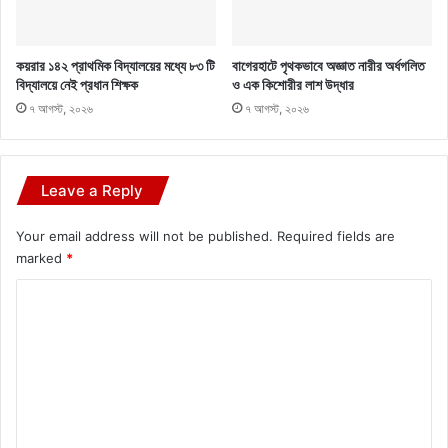
কয়রার ১৪২ প্রাথমিক বিদ্যালয়ের মধ্যে ৮৩ টি
বাগেরহাটে পৃথকভাবে অজ্ঞাত নারীর অর্ধগলিত
বিদ্যালয়ে নেই প্রধান শিক্ষক
ও এক কিশোরীর লাশ উদ্ধার
৭ আগস্ট, ২০২৬
৭ আগস্ট, ২০২৬
Leave a Reply
Your email address will not be published.
Required fields are
marked
*
C
o
m
m
e
n