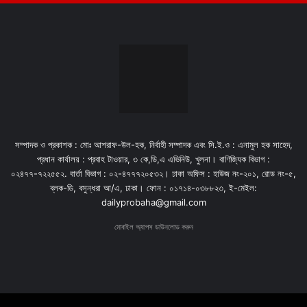
সম্পাদক ও প্রকাশক : মোঃ আশরাফ-উল-হক, নির্বাহী সম্পাদক এবং সি.ই.ও : এনামুল হক সাহেদ,
প্রধান কার্যালয় : প্রবাহ টাওয়ার, ৩ কে,ডি,এ এভিনিউ, খুলনা। বাণিজ্যিক বিভাগ :
০২৪৭৭-৭২২৫৫২. বার্তা বিভাগ : ০২-৪৭৭৭২০৫৩২। ঢাকা অফিস : হাউজ নং-২০১, রোড নং-৫,
ব্লক-ডি, বসুন্ধরা আ/এ, ঢাকা। ফোন : ০১৭১৪-০৩৮৮২৩, ই-মেইল:
dailyprobaha@gmail.com
মোবাইল অ্যাপস ডাউনলোড করুন