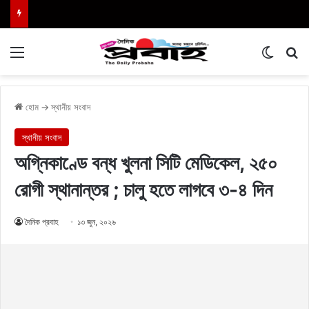
Menu
Switch
এখা
হোম
→
স্থানীয় সংবাদ
স্থানীয় সংবাদ
অগ্নিকাণ্ডে বন্ধ খুলনা সিটি মেডিকেল, ২৫০
রোগী স্থানান্তর ; চালু হতে লাগবে ৩-৪ দিন
দৈনিক প্রবাহ
১৩ জুন, ২০২৬