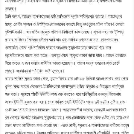
উল্লেখযোগ্য। বাইপাস সার্জারি করা ছয়জন রোগীকেও আদ-দ্বীন হাসপাতালে নেওয়া
হয়েছে।
তিনি বলেন, আগুনে হাসপাতালের দুটি অক্সিজেন প্লান্ট ক্ষতিগ্রস্ত হয়েছে। আতঙ্কের
মধ্যে রোগীর স্বজন ও উপস্থিত লোকজনের কারণে কিছু ভাঙচুরের ঘটনা ঘটলেও কোনো
লুটপাট হয়নি। ক্ষয়ক্ষতির প্রকৃত পরিমাণ নির্ধারণে কাজ চলছে। খুলনা মহানগর টুটপাড়া
ফায়ার সার্ভিসের সিনিয়র স্টেশন অফিসার মো: জাকির হোসেন জানান, হাসপাতালের
জেনারেটর থেকে শর্ট সার্কিটের কারণে আগুনের সূত্রপাত হয়ে থাকতে পারে বলে
প্রাথমিকভাবে ধারণা করা হচ্ছে। তদন্ত শেষে প্রকৃত কারণ জানা যাবে। আগুন নেভাতে
গিয়ে তাদের ৭ জন ফায়ার ফাইটার আহত হয়েছেন। তাদের মধ্যে দুজনের হাত কেটে
গেছে। অন্যান্যরা শ^াস কষ্টে ভুগছেন।
ফায়ার সার্ভিস সূত্রে জানা গেছে, বৃহস্পতিবার রাত ৯টা ৩৫ মিনিটে আগুন লাগার খবর পেয়ে
খুলনা সদর ফায়ার স্টেশনের ইউনিটগুলো ঘটনাস্থলে পৌঁছে উদ্ধার ও নিয়ন্ত্রণ কার্যক্রম
শুরু করে। প্রথমে পাঁচটি ইউনিট কাজ শুরু করলেও পরে পরিস্থিতির গুরুত্ব বিবেচনায়
আরও ইউনিট যুক্ত করা হয়। শেষ পর্যন্ত ১২টি ইউনিটের প্রায় দুই ঘণ্টার চেষ্টায় রাত
১১টা ৪৫ মিনিটে আগুন নিয়ন্ত্রণে আসে। প্রত্যক্ষদর্শীরা জানান, বেজমেন্ট এলাকায় বিকট
শব্দ শোনার পরপরই আগুনের সূত্রপাত হয়। পরে জেনারেটর কক্ষ থেকে ধোঁয়া বের হতে দেখা
গেলে ফায়ার সার্ভিসকে খবর দেওয়া হয়। এতে রোগী, স্বজন ও হাসপাতালের কর্মীদের মধ্যে
আতঙ্ক ছড়িয়ে পড়ে। উদ্ধার অভিযানে ফায়ার সার্ভিসের পাশাপাশি নৌবাহিনী, র‌্যাব, পুলিশ