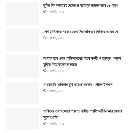
ছুটির দিন সকালেই দেশের দু’প্রান্তে সড়কে ঝরল ১৬ প্রাণ
৭ আগস্ট, ২০২৬
শেখ হাসিনাকে সরকার কেন নিজ দায়িত্বে ফিরিয়ে আনছে না
৭ আগস্ট, ২০২৬
সংঘাত হলে এবার পাকিস্তানের পাশে সউদী ও তুরস্ক : মক্কা
চুক্তি নিয়ে উদ্বেগে ভারত
৭ আগস্ট, ২০২৬
গণভোটের অধিকার চুরি করেছে সরকার : নাহিদ ইসলাম
৭ আগস্ট, ২০২৬
সাকিবের দেশে ফেরার প্রশ্নে ক্রীড়া প্রতিমন্ত্রীÑ‘আর কোনো
সুযোগ নেই’
৭ আগস্ট, ২০২৬