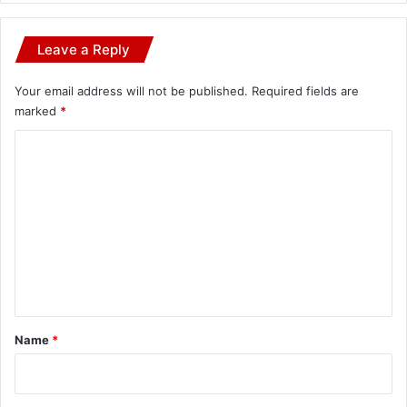
Leave a Reply
Your email address will not be published.
Required fields are
marked
*
C
o
m
m
e
n
t
*
Name
*