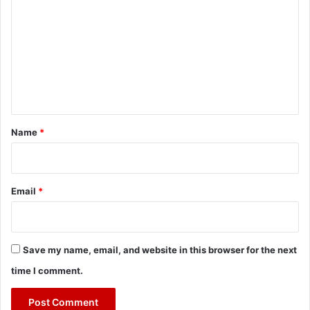
o
m
m
e
n
t
*
Name
*
Email
*
Save my name, email, and website in this browser for the next
time I comment.