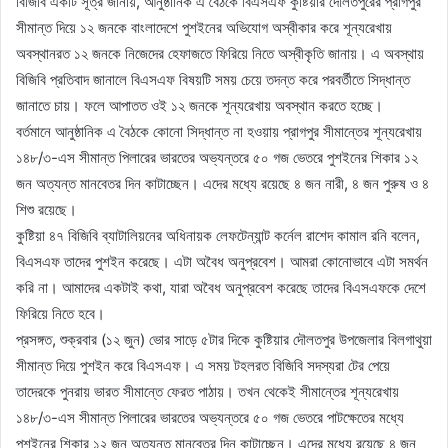
বিজিবি একটি সূত্র জানায়, আনুষ্ঠানিক এ বৈঠকে বিএসএফ কুষ্টিয়ার দৌলতপুরের প্রাগপুর
সীমান্ত দিয়ে ১২ জনকে বাংলাদেশে পুশইনের অভিযোগ অস্বীকার করে শূন্যরেখায়
অবস্থানরত ১২ জনকে নিজেদের হেফাজতে ফিরিয়ে নিতে অস্বীকৃতি জানায়। এ অবস্থায়
বিজিবি প্রতিবাদ জানালে বিএসএফ বিষয়টি সময় চেয়ে তদন্ত করে পরবর্তীতে সিদ্ধান্ত
জানাতে চায়। ফলে আপাতত ওই ১২ জনকে শূন্যরেখায় অবস্থান করতে হচ্ছে।
বর্তমানে আনুষ্ঠানিক এ বৈঠকে কোনো সিদ্ধান্ত না হওয়ায় প্রাগপুর সীমান্তের শূন্যরেখায়
১৪৮/৩-এস সীমান্ত পিলারের ভারতের অভ্যন্তরে ৫০ গজ ভেতরে পুশইনের শিকার ১২
জন অত্যন্ত মানবেতর দিন কাটাচ্ছেন। এদের মধ্যে রয়েছে ৪ জন নারী, ৪ জন পুরুষ ও ৪
শিশু রয়েছে।
কুষ্টিয়া ৪৭ বিজিবি ব্যাটালিয়নের অধিনায়ক লেফটেন্যান্ট কর্নেল রাশেদ কামাল রনি বলেন,
বিএসএফ তাদের পুশইন করেছে। এটা অবৈধ অনুপ্রবেশ। আমরা কোনোভাবে এটা সমর্থন
করি না। আমাদের একটাই কথা, যারা অবৈধ অনুপ্রবেশ করেছে তাদের বিএসএফকে দেশে
ফিরিয়ে নিতে হবে।
প্রসঙ্গত, শুক্রবার (১২ জুন) ভোর সাড়ে ৫টার দিকে কুষ্টিয়ার দৌলতপুর উপজেলার বিলগাথুয়া
সীমান্ত দিয়ে পুশইন করে বিএসএফ। এ সময় টহলরত বিজিবি সদস্যরা টের পেয়ে
তাদেরকে পুনরায় ভারত সীমান্তে ফেরত পাঠায়। তখন থেকেই সীমান্তের শূন্যরেখায়
১৪৮/৩-এস সীমান্ত পিলারের ভারতের অভ্যন্তরে ৫০ গজ ভেতরে পাটক্ষেতের মধ্যে
পুশইনের শিকার ১২ জন অত্যন্ত মানবেতর দিন কাটাচ্ছেন। এদের মধ্যে রয়েছে ৪ জন