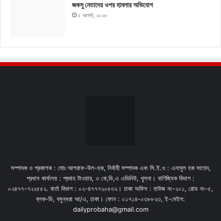
জকসু নেতাদের ওপর হামলার অভিযোগ
৫ আগস্ট, ২০২৬
সম্পাদক ও প্রকাশক : মোঃ আশরাফ-উল-হক, নির্বাহী সম্পাদক এবং সি.ই.ও : এনামুল হক সাহেদ,
প্রধান কার্যালয় : প্রবাহ টাওয়ার, ৩ কে,ডি,এ এভিনিউ, খুলনা। বাণিজ্যিক বিভাগ :
০২৪৭৭-৭২২৫৫২. বার্তা বিভাগ : ০২-৪৭৭৭২০৫৩২। ঢাকা অফিস : হাউজ নং-২০১, রোড নং-৫,
ব্লক-ডি, বসুন্ধরা আ/এ, ঢাকা। ফোন : ০১৭১৪-০৩৮৮২৩, ই-মেইল:
dailyprobaha@gmail.com