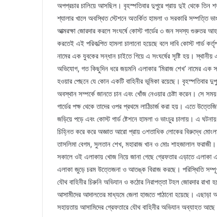
অপপ্রচার চালিয়ে আসছিল। বৃহস্পতিবার দুপুরে প্রায় দুই থেকে তিন শত
শ্যালার খালে অবস্থিত স্টেশনে অতর্কিত হামলা ও সরকারি সম্পত্তি ভাংচুর
আত্মরক্ষা জোরদার করলে সংঘর্ষে কোস্ট গার্ডের ৩ জন সদস্য গুরুতর
করতেই এই পরিকল্পিত হামলা চালানো হয়েছে বলে দাবি কোস্ট গার্ড কর্তৃপ
নামের এক যুবকের সন্ধান চাইতে গিয়ে এ সংঘর্ষের সৃষ্টি হয়। স্থানীয় 
অভিযোগ, গত কিছুদিন ধরে জয়মনি এলাকার ‘মিরাজ শেখ’ নামের এক স্
হওয়ার পেছনে যে কোন একটি বাহিনীর ভূমিকা রয়েছে। বৃহস্পতিবার দুপুরে
অবস্থান সম্পর্কে জানতে চান এবং খোঁজ নেওয়ার চেষ্টা করেন। সে সময় স
গার্ডের পক্ষ থেকে তাদের ওপর প্রথমে লাঠিচার্জ করা হয়। এতে উত্তেজিত
জড়িয়ে পড়ে এবং কোস্ট গার্ড ষ্টেশনে হামলা ও ভাংচুর চালায়। এ ঘটনায়
চিহ্নিত করে করে অজ্ঞাত আরো প্রায় ৩শতাধিক লোকের বিরুদ্ধে মোংলা
তাসলিমা বেগম, সুলতান শেখ, মহারাজ খান ও মোঃ শাহজালাল ফরাজী
সকালে ওই এলাকায় খোজ নিয়ে জানা গেছে গ্রেফতার এড়াতে এলাকা এখন
এলাকা জুড়ে চরম উত্তেজনা ও আতঙ্ক বিরাজ করছে। পরিস্থিতি সম্পূর্
যৌথ বাহিনীর চিরুনি অভিযান ও কঠোর নিরাপত্তা টহল জোরদার রাখা হ
আসামীদের আদালতের মাধ্যমে জেলা হাজতে পাঠানো হয়েছে। এছাড়া অপরা
সহায়তায় আসামিদের গ্রেফতারে যৌথ বাহিনীর অভিযান অব্যাহত আছ