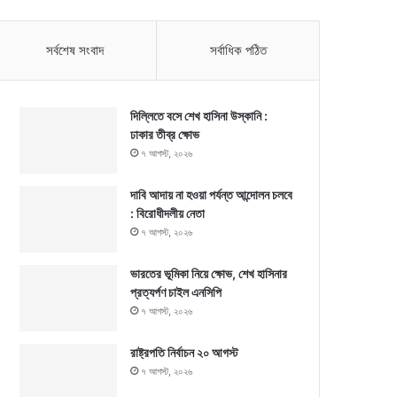
সর্বশেষ সংবাদ
সর্বাধিক পঠিত
দিল্লিতে বসে শেখ হাসিনা উস্কানি :
ঢাকার তীব্র ক্ষোভ
৭ আগস্ট, ২০২৬
দাবি আদায় না হওয়া পর্যন্ত আন্দোলন চলবে
: বিরোধীদলীয় নেতা
৭ আগস্ট, ২০২৬
ভারতের ভূমিকা নিয়ে ক্ষোভ, শেখ হাসিনার
প্রত্যর্পণ চাইল এনসিপি
৭ আগস্ট, ২০২৬
রাষ্ট্রপতি নির্বাচন ২০ আগস্ট
৭ আগস্ট, ২০২৬