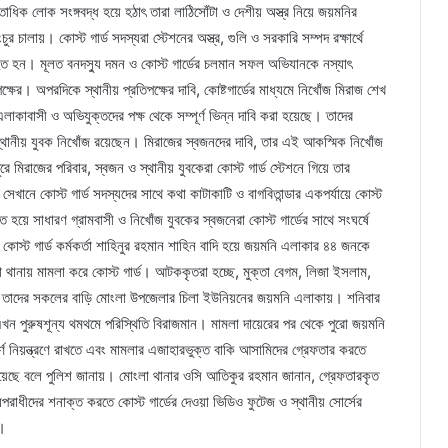
াধিক লোক সংঙ্গবদ্ধ হয়ে হঠাৎ তারা লাঠিসোঁটা ও দেশীয় অস্ত্র নিয়ে জয়মনির
 চালায়। কোস্ট গার্ড সদস্যরা স্টেশনের অস্ত্র, গুলি ও সরকারি সম্পদ রক্ষার্থে
 আহত হন। মূলত বনদস্যু দমন ও কোস্ট গার্ডের চলমান সফল অভিযানকে নস্যাৎ
ক্ষের। অপরদিকে স্থানীয় প্রতিপক্ষের দাবি, কোষ্টগার্ডের মাধ্যমে নিখোঁজ মিরাজ শেখ
এলাকাবাসী ও অভিযুক্তদের পক্ষ থেকে সম্পূর্ণ ভিন্ন দাবি করা হয়েছে। তাদের
থানীয় যুবক নিখোঁজ রয়েছেন। মিরাজের স্বজনদের দাবি, তার এই আকস্মিক নিখোঁজ
 মিরাজের পরিবার, স্বজন ও স্থানীয় যুবকেরা কোস্ট গার্ড স্টেশনে গিয়ে তার
েখানে কোস্ট গার্ড সদস্যদের সাথে কথা কাটাকাটি ও বাগবিতান্ডার একপর্যায়ে কোস্ট
 হয়ে সাধারণ গ্রামবাসী ও নিখোঁজ যুবকের স্বজনেরা কোস্ট গার্ডের সাথে সংঘর্ষে
 কোস্ট গার্ড কর্মকর্তা শাহিনুর রহমান শাহিন বাদি হয়ে জয়মনি এলাকার ৪৪ জনকে
 থানায় মামলা করে কোস্ট গার্ড। আটককৃতরা হচ্ছে, মুক্তা বেগম, লিজা ইসলাম,
। তাদের সকলের বাড়ি মোংলা উপজেলার চিলা ইউনিয়নের জয়মনি এলাকায়। শনিবার
 পুরুষশূন্য থমথমে পরিস্থিতি বিরাজমান। মামলা দায়েরের পর থেকে পুরো জয়মনি
ণ নিয়ন্ত্রণে রাখতে এবং মামলার এজাহারভুক্ত বাকি আসামিদের গ্রেফতার করতে
য়েছে বলে পুলিশ জানায়। মোংলা থানার ওসি আতিকুর রহমান জানান, গ্রেফতারকৃত
ধীদের শনাক্ত করতে কোস্ট গার্ডের দেওয়া ভিডিও ফুটেজ ও স্থানীয় সোর্সের
ে।