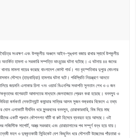
জীববৈচিত্র সংরক্ষণ এবং উপকূলীয় অঞ্চলে আইন-শৃঙ্খলা বজায় রাখার স্বার্থে উপকুলীয়
শনে অতর্কিত হামলা ও সরকারি সম্পত্তি ভাংচুরের ঘটনা ঘটেছে। এ ঘটনায় ৪৪ জনের
থানায় মামলা দায়ের করেছে বাংলাদেশ কোস্ট গার্ড। গত বৃহস্পতিবার দুপুরে মোংলার
াসমান স্টেশনে (হাড়বাড়িয়া) হামলার ঘটনা ঘটে। পরিস্থিতি নিয়ন্ত্রণে আনতে
চালিয়ে জয়মনি এলাকার চিলা ৭নং ওয়ার্ড বিএনপির সভাপতি সুলতান শেখ ও ৩ জন
কৃতদের বাগেরহাট আদালতের মাধ্যমে জেলহাজতে প্রেরন করা হয়েছে। বনদস্যু ও
ডিয়া কর্মকর্তা লেফটেন্যান্ট কমান্ডার সাব্বির আলম সুজন শুক্রবার বিকেলে এ তথ্য
 ঘোল এলাকাটি দীর্ঘদিন ধরে সুন্দরবনের বনদস্যু, চোরাকারবারি, বিষ দিয়ে মাছ
ারকারীদের একটি প্রধান কৌশলগত ঘাঁটি বা রুট হিসেবে ব্যবহৃত হয়ে আসছে। ওই
র লজিস্টিক সাপোর্ট, অস্ত্র সরবরাহ এবং চোরাচালানের পথ সম্পূর্ণ বন্ধ হয়ে যায়।
্বেষী মহল ও দুষ্কৃতকারী সিন্ডিকেট বেশ কিছুদিন ধরে স্টেশনটি উচ্ছেদের পাঁয়তারা ও