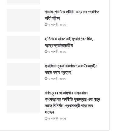
প্রথম শ্রেণিতে লটারি, অন্য সব শ্রেণিতে
ভর্তি পরীক্ষা
৭ আগস্ট, ২০২৬
হাসিনাকে ভারত এই সুযোগ কেন দিল,
প্রশ্ন স্বরাষ্ট্রমন্ত্রী’র
৭ আগস্ট, ২০২৬
ফ্যাসিবাদমুক্ত বাংলাদেশ এবং বৈষম্যহীন
সমাজ গড়ার প্রত্যয়
৭ আগস্ট, ২০২৬
গণমানুষের আকাঙ্খার বাস্তবায়ন,
ধ্বংসপ্রাপ্ত অর্থনীতি পুনরুদ্ধার এবং নতুন
সমাজ বিনির্মাণে প্রধানমন্ত্রী কাজ করে
যাচ্ছেন
৭ আগস্ট, ২০২৬