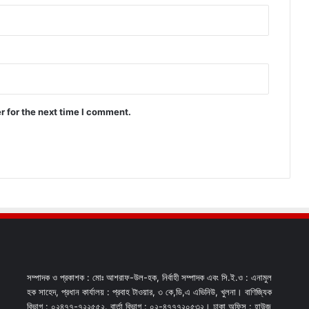
r for the next time I comment.
সম্পাদক ও প্রকাশক : মোঃ আশরাফ-উল-হক, নির্বাহী সম্পাদক এবং সি.ই.ও : এনামুল
হক সাহেদ, প্রধান কার্যালয় : প্রবাহ টাওয়ার, ৩ কে,ডি,এ এভিনিউ, খুলনা। বাণিজ্যিক
বিভাগ : ০২৪৭৭-৭২২৫৫২. বার্তা বিভাগ : ০২-৪৭৭৭২০৫৩২। ঢাকা অফিস : হাউজ