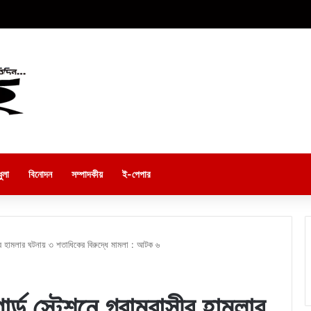
ুলা
বিনোদন
সম্পাদকীয়
ই-পেপার
সীর হামলার ঘটনায় ৩ শতাধিকের বিরুদ্ধে মামলা : আটক ৬
র্ড স্টেশনে গ্রামবাসীর হামলার