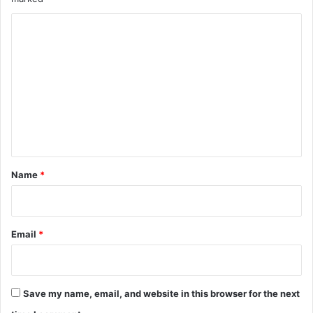
C
o
m
m
e
n
t
*
Name
*
Email
*
Save my name, email, and website in this browser for the next