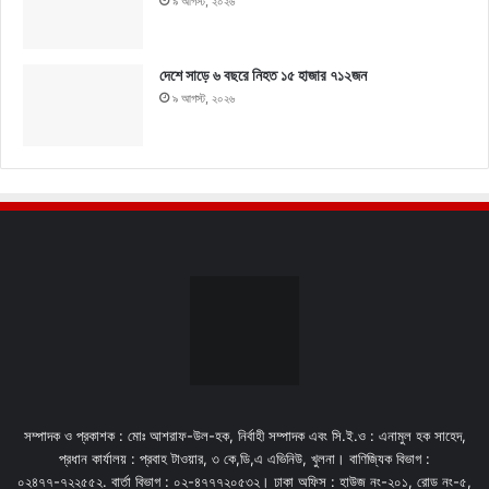
৯ আগস্ট, ২০২৬
দেশে সাড়ে ৬ বছরে নিহত ১৫ হাজার ৭১২জন
৯ আগস্ট, ২০২৬
সম্পাদক ও প্রকাশক : মোঃ আশরাফ-উল-হক, নির্বাহী সম্পাদক এবং সি.ই.ও : এনামুল হক সাহেদ,
প্রধান কার্যালয় : প্রবাহ টাওয়ার, ৩ কে,ডি,এ এভিনিউ, খুলনা। বাণিজ্যিক বিভাগ :
০২৪৭৭-৭২২৫৫২. বার্তা বিভাগ : ০২-৪৭৭৭২০৫৩২। ঢাকা অফিস : হাউজ নং-২০১, রোড নং-৫,