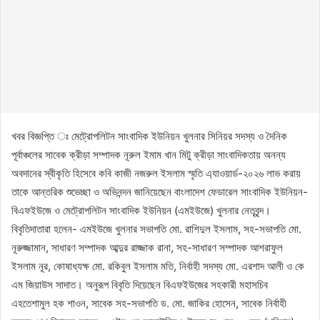
খবর বিজ্ঞপ্তি ঃ মেট্রোপলিটন সাংবাদিক ইউনিয়ন খুলনার সিনিয়র সদস্য ও দৈনিক
পূর্বাঞ্চলের সাবেক ক্রীড়া সম্পাদক নূরুল ইমাম খান মিটু ক্রীড়া সাংবাদিকতায় অনন্য
অবদানের স্বীকৃতি হিসেবে কবি কাজী নজরুল ইসলাম স্মৃতি এ্যাওয়ার্ড-২০২৬ লাভ করায়
তাকে আন্তরিক শুভেচ্ছা ও অভিনন্দন জানিয়েছেন বাংলাদেশ ফেডারেল সাংবাদিক ইউনিয়ন-
বিএফইউজে ও মেট্রোপলিটন সাংবাদিক ইউনিয়ন (এমইউজে) খুলনার নেতৃবৃন্দ।
বিবৃতিদাতারা হলেন- এমইউজে খুলনার সভাপতি মো. রাশিদুল ইসলাম, সহ-সভাপতি মো.
নূরুজ্জামান, সাধারণ সম্পাদক আব্দুর রাজ্জাক রানা, সহ-সাধারণ সম্পাদক আশরাফুল
ইসলাম নূর, কোষাধ্যক্ষ মো. রকিবুল ইসলাম মতি, নির্বাহী সদস্য মো. এরশাদ আলী ও কে
এম জিয়াউস সাদাত। অনুরূপ বিবৃতি দিয়েছেন বিএফইউজের সহকারী মহাসচিব
এহতেশামুল হক শাওন, সাবেক সহ-সভাপতি ড. মো. জাকির হোসেন, সাবেক নির্বাহী