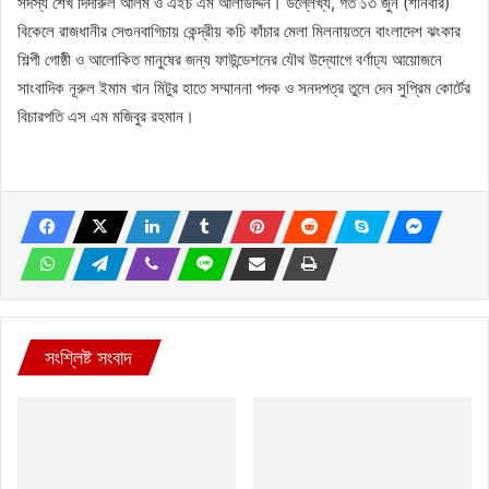
সদস্য শেখ দিদারুল আলম ও এইচ এম আলাউদ্দিন। উল্লেখ্য, গত ১৩ জুন (শনিবার)
বিকেলে রাজধানীর সেগুনবাগিচায় কেন্দ্রীয় কচি কাঁচার মেলা মিলনায়তনে বাংলাদেশ ঝংকার
শিল্পী গোষ্ঠী ও আলোকিত মানুষের জন্য ফাউন্ডেশনের যৌথ উদ্যোগে বর্ণাঢ্য আয়োজনে
সাংবাদিক নূরুল ইমাম খান মিটুর হাতে সম্মাননা পদক ও সনদপত্র তুলে দেন সুপ্রিম কোর্টের
বিচারপতি এস এম মজিবুর রহমান।
সংশ্লিষ্ট সংবাদ