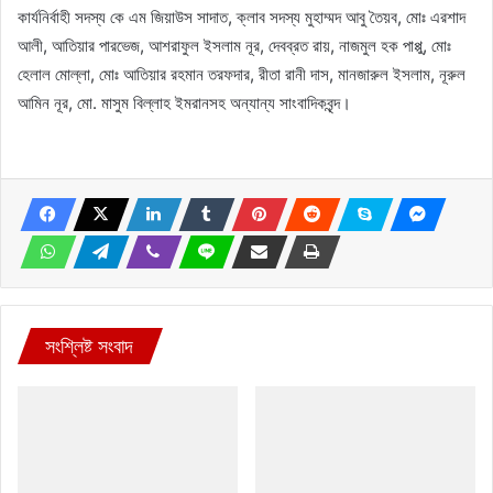
কার্যনির্বাহী সদস্য কে এম জিয়াউস সাদাত, ক্লাব সদস্য মুহাম্মদ আবু তৈয়ব, মোঃ এরশাদ
আলী, আতিয়ার পারভেজ, আশরাফুল ইসলাম নূর, দেবব্রত রায়, নাজমুল হক পাপ্পু, মোঃ
হেলাল মোল্লা, মোঃ আতিয়ার রহমান তরফদার, রীতা রানী দাস, মানজারুল ইসলাম, নূরুল
আমিন নূর, মো. মাসুম বিল্লাহ ইমরানসহ অন্যান্য সাংবাদিকবৃন্দ।
সংশ্লিষ্ট সংবাদ