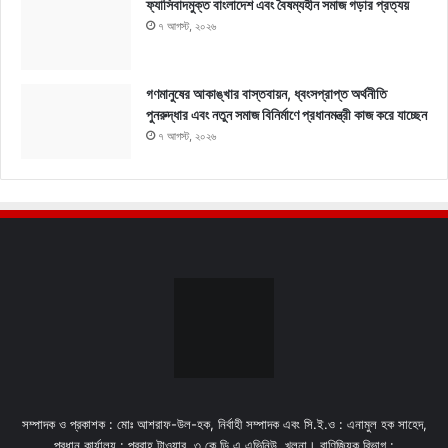
ফ্যাসিবাদমুক্ত বাংলাদেশ এবং বৈষম্যহীন সমাজ গড়ার প্রত্যয়
৭ আগস্ট, ২০২৬
গণমানুষের আকাঙ্খার বাস্তবায়ন, ধ্বংসপ্রাপ্ত অর্থনীতি
পুনরুদ্ধার এবং নতুন সমাজ বিনির্মাণে প্রধানমন্ত্রী কাজ করে যাচ্ছেন
৭ আগস্ট, ২০২৬
সম্পাদক ও প্রকাশক : মোঃ আশরাফ-উল-হক, নির্বাহী সম্পাদক এবং সি.ই.ও : এনামুল হক সাহেদ,
প্রধান কার্যালয় : প্রবাহ টাওয়ার, ৩ কে,ডি,এ এভিনিউ, খুলনা। বাণিজ্যিক বিভাগ :