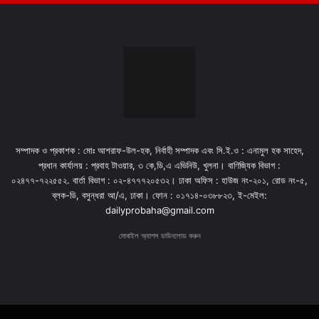
সম্পাদক ও প্রকাশক : মোঃ আশরাফ-উল-হক, নির্বাহী সম্পাদক এবং সি.ই.ও : এনামুল হক সাহেদ,
প্রধান কার্যালয় : প্রবাহ টাওয়ার, ৩ কে,ডি,এ এভিনিউ, খুলনা। বাণিজ্যিক বিভাগ :
০২৪৭৭-৭২২৫৫২. বার্তা বিভাগ : ০২-৪৭৭৭২০৫৩২। ঢাকা অফিস : হাউজ নং-২০১, রোড নং-৫,
ব্লক-ডি, বসুন্ধরা আ/এ, ঢাকা। ফোন : ০১৭১৪-০৩৮৮২৩, ই-মেইল:
dailyprobaha@gmail.com
মোবাইল অ্যাপস ডাউনলোড করুন