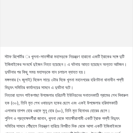
স্টাফ রিপোর্টার ঃ খুলনা-সাতক্ষীরা মহাসড়কে নিয়ন্ত্রণ হারানো একটি ট্রাকের সঙ্গে দুটি
ইজিবাইকের সংঘর্ষে দুইজন নিহত হয়েছেন। এ ঘটনায় আহত হয়েছেন অন্তত আটজন।
দুর্ঘটনার পর কিছু সময় মহাসড়কে যান চলাচল ব্যাহত হয়।
মঙ্গলবার (৭ জুলাই) বিকেল সাড়ে ৩টার দিকে খুলনা মহানগরের হরিণটানা থানাধীন পল্লী
বিদ্যুৎ সমিতির কার্যালয়ের সামনে এ দুর্ঘটনা ঘটে।
নিহতরা হলেন পাইকগাছা উপজেলার হরিঢালী ইউনিয়নের সনাতনকাঠি গ্রামের শেখ দিদারুল
হক (৩০), তিনি মৃত শেখ ওবায়দুল হকের ছেলে এবং একই উপজেলার হরিদাসকাঠি
এলাকার তাপস হোর ওরফে সুনু হোর (৬০), তিনি মৃত বিনোধর হোরের ছেলে।
পুলিশ ও প্রত্যক্ষদর্শীরা জানান, খুলনা থেকে সাতক্ষীরাগামী একটি ট্রাক পল্লী বিদ্যুৎ
সমিতির সামনে পৌঁছালে নিয়ন্ত্রণ হারিয়ে বিপরীত দিক থেকে আসা একটি ইজিবাইককে