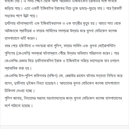
ধাক্কা দেয়। এ সময় পেছন থেকে আসা আরেকটি ইজিবাইকও ট্রাকটির সঙ্গে সংঘর্ষে
জড়িয়ে পড়ে। এতে একটি ইজিবাইক ট্রাকের নিচে ঢুকে দুমড়ে-মুচড়ে যায়। পরে ট্রাকটি
সড়কের পাশে উল্টে পড়ে।
দুর্ঘটনায় ঘটনাস্থলেই এক ইজিবাইকচালক ও এক যাত্রীর মৃত্যু হয়। আহত সাত থেকে
আটজনকে স্থানীয়রা ও ফায়ার সার্ভিসের সদস্যরা উদ্ধার করে খুলনা মেডিকেল কলেজ
হাসপাতালে ভর্তি করেন।
খবর পেয়ে হরিণটানা ও লবণচরা থানা পুলিশ, ফায়ার সার্ভিস এবং খুলনা মেট্রোপলিটন
পুলিশের (কেএমপি) সদস্যরা ঘটনাস্থলে পৌঁছে উদ্ধার অভিযান পরিচালনা করেন। পরে
কেএমপির রেকার দিয়ে দুর্ঘটনাকবলিত ট্রাক ও ইজিবাইক সরিয়ে মহাসড়কে যান চলাচল
স্বাভাবিক করা হয়।
কেএমপির উপ-পুলিশ কমিশনার (দক্ষিণ) মো. রেজাউর রহমান ঘটনার সত্যতা নিশ্চিত করে
বলেন, দুর্ঘটনায় দুইজন নিহত হয়েছেন। আহতদের খুলনা মেডিকেল কলেজ হাসপাতালে
চিকিৎসা দেওয়া হচ্ছে।
পুলিশ জানায়, নিহতদের মরদেহ ময়নাতদন্তের জন্য খুলনা মেডিকেল কলেজ হাসপাতালের
মর্গে পাঠানো হয়েছে।