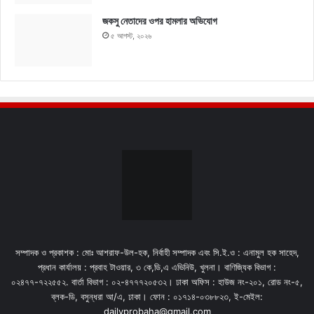
জকসু নেতাদের ওপর হামলার অভিযোগ
৫ আগস্ট, ২০২৬
সম্পাদক ও প্রকাশক : মোঃ আশরাফ-উল-হক, নির্বাহী সম্পাদক এবং সি.ই.ও : এনামুল হক সাহেদ,
প্রধান কার্যালয় : প্রবাহ টাওয়ার, ৩ কে,ডি,এ এভিনিউ, খুলনা। বাণিজ্যিক বিভাগ :
০২৪৭৭-৭২২৫৫২. বার্তা বিভাগ : ০২-৪৭৭৭২০৫৩২। ঢাকা অফিস : হাউজ নং-২০১, রোড নং-৫,
ব্লক-ডি, বসুন্ধরা আ/এ, ঢাকা। ফোন : ০১৭১৪-০৩৮৮২৩, ই-মেইল:
dailyprobaha@gmail.com