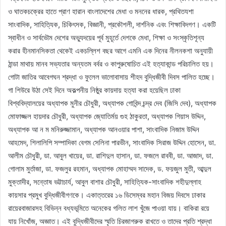
ও ঘাতকচক্রের হাতে প্রাণ হারান বাংলাদেশের মেধা ও মননের ধারক, প্রথিতযশা
সাংবাদিক, সাহিত্যিক, চিকিৎসক, বিজ্ঞানী, প্রকৌশলী, দার্শনিক এবং শিক্ষাবিদগণ। একটি
স্বাধীন ও সার্বভৌম দেশের অভ্যুদয়ের পূর্ব মুহূর্তে দেশকে মেধা, শিক্ষা ও সংস্কৃতিশূন্য
করার হীনমানসিকতা থেকেই একচল্লিশ বছর আগে এমনি এক দিনের নীলনকশা অনুযায়ী
ঠান্ডা মাথায় মানব সভ্যতার অন্যতম বর্বর ও কাপুরুষোচিত এই হত্যাকান্ড পরিচালিত হয়।
গোটা জাতির আবেগঘন শ্রদ্ধা ও ফুলেল ভালোবাসায় শীহদ বুদ্ধিজীবী দিবস পালিত হচ্ছে।
গা শিউরে উঠা সেই দিনে অকল্পনীয় নিষ্ঠুর কায়দায় হত্যা করা হয়েছিল ঢাকা
বিশ্ববিদ্যালয়ের অধ্যাপক মুনীর চৌধুরী, অধ্যাপক গোবিন্দ চন্দ্র দেব (জিসি দেব), অধ্যাপক
মোফাজ্জল হায়দার চৌধুরী, অধ্যাপক জ্যোতির্ময় গুহ ঠাকুরতা, অধ্যাপক গিয়াস উদ্দিন,
অধ্যাপক আ ন ম মনিরুজ্জামান, অধ্যাপক আনওয়ার পাশা, সাংবাদিক নিজাম উদ্দিন
আহমেদ, শিলালিপি সম্পাদিকা বেগম সেলিনা পারভীন, সাংবাদিক সিরাজ উদ্দিন হোসেন, ডা.
আলীম চৌধুরী, ডা. আবুল খায়ের, ডা. রাশিদুল হাসান, ডা. ফজলে রাববী, ডা. আজাদ, ডা.
গোলাম মুর্তাজা, ডা. ফজলুর রহমান, অধ্যাপক মোহাম্মদ সাদেক, ড. ফয়জুল মুতী, আব্দুল
মুক্তাদীর, সন্তোষ ভট্টাচার্য, আবুল বাশার চৌধুরী, সাহিত্যিক-সাংবাদিক শহীদুল্লাহ
কায়সার প্রমুখ বুদ্ধিজীবীগণকে। একাত্তরের ১৬ ডিসেম্বর মহান বিজয় দিবসে ঢাকার
রায়েরবাজারসহ বিভিন্ন বধ্যভূমিতে অনেকের গলিত লাশ খুঁজে পাওয়া যায়। বাকিরা রয়ে
যায় নিখোঁজ, অজ্ঞাত। এই বুদ্ধিজীবীদের স্মৃতি চিরজাগরুক রাখতে ও তাদের প্রতি শ্রদ্ধা