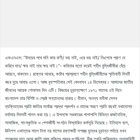
এফএনএস: ‘‘উদয়ের পথে শুনি কার বাণী/ ভয় নাই, ওরে ভয় নাই/ নিঃশেষে প্রাণ যে
করিবে দান/ ক্ষয় নাই তার ক্ষয় নাই।’’- কবিতার মতো করেই শহীদ বুদ্ধিজীবীরা বেঁচে
আছেন, থাকবেন। রক্তের আখরে, কষ্টের প্রস্রবণে শহীদ বুদ্ধিজীবীদের স্মৃতিবাহী দিনটি
বছর ঘুরে আবার এলো। আজ বৃহস্পতিবার সেই বেদনাঘন ১৪ ডিসেম্বর। আমাদের জাতীয়
জীবনের আরেক শোকাবহ দিন এটি। বিজয়ের চূড়ান্তক্ষণে ১৯৭১ সালের এই দিনে
বাংলাদেশ তার বিশিষ্ট ও শ্রেষ্ঠ সন্তানদের হারায়। ধীমান, অনন্য মনীষা সেসব
ব্যক্তিত্বের প্রতি জাতির সর্বোচ্চ শ্রদ্ধা প্রদর্শন ও তাদের স্মরণে প্রতি বছরই যথাযোগ্য
মর্যাদায় দিবসটি পালন করা হয়। এ উপলক্ষে সরকারের পাশাপাশি বিভিন্ন রাজনৈতিক,
সামাজিক, সাংস্কৃতিক ও পেশাজীবী সংগঠন বিস্তারিত কর্মসূচি নিয়েছে। ইতিহাস বলে,
ঊনিশশ একাত্তর সালে টানা নয় মাসের রক্তক্ষয়ী সশস্ত্র যুদ্ধের চূড়ান্ত পর্যায়ে যখন
শত্রুদের হাত থেকে জাতি পরম মুক্তির প্রহর গুণছিলো, ঠিক তখনি পাকিস্তান সেনাবাহিনী