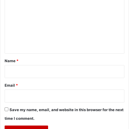
o
m
m
e
n
t
*
Name
*
Email
*
Save my name, email, and website in this browser for the next
time I comment.