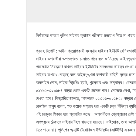
নির্বাচনের কারণে পুলিশ সাইবার ক্রাইম পরীক্ষায় মনযোগ দিতে না পারা
প্রবাহ রিপোর্ট : আইন প্রয়োগকারী সংস্থার সাইবার ইউনিট বেশিরভাগই 
সাইবার অপরাধীরা অপতৎপরতা চালাতে পারে বলে জানিয়েছে আইনশৃঙ্খলা
পরিস্থিতি নিয়ন্ত্রণে রাখতে সাইবার ইউনিটের সদস্যদের দায়িত্ব দে
সাইবার অপরাধ বেড়েছে বলে আইনশৃঙ্খলা রক্ষাকারী বাহিনী সূত্রে জা
অনলাইন লোন, লাইভ স্ট্রিমিং চ্যাট, পুরস্কার এবং অন্যান্য। বেসর
০১৯৯২-৩০৯৬৮৪ নম্বর থেকে একটি মেসেজ পান। মেসেজে লেখা, “আপন
দেওয়া হবে। বিস্তারিত জানতে, আপনাকে ০১৩২৩-০০১৮২১ নম্বরে যো
রেজাউল মাসুদ বলেন, গত কয়েক সপ্তাহ ধরে একটি চক্র বিভিন্ন ব্য
এই চক্রের শিকার হয়ে প্রতারিত হচ্ছে। অপরাধীদের গ্রেপ্তারের চেষ্ট
অপপ্রচার ঠেকাতে সাইবার টহল বাড়ানো হয়েছে। যাইহোক, তারা আগামী 
দিতে পারে না। পুলিশের অ্যান্টি টেরোরিজম ইউনিটের (এটিইউ) একজন 