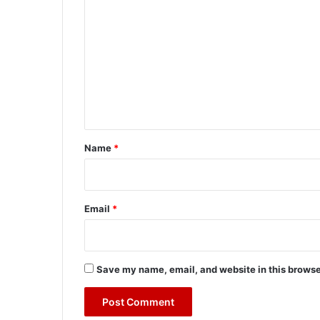
o
m
m
e
n
t
*
Name
*
Email
*
Save my name, email, and website in this browse