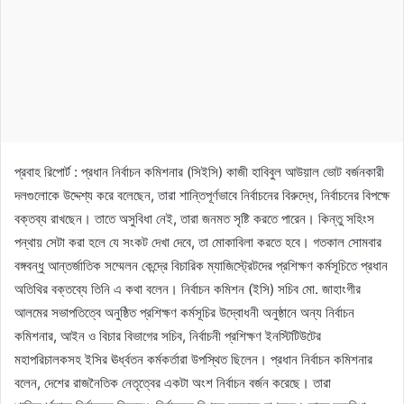
প্রবাহ রিপোর্ট : প্রধান নির্বাচন কমিশনার (সিইসি) কাজী হাবিবুল আউয়াল ভোট বর্জনকারী
দলগুলোকে উদ্দেশ্য করে বলেছেন, তারা শান্তিপূর্ণভাবে নির্বাচনের বিরুদ্ধে, নির্বাচনের বিপক্ষে
বক্তব্য রাখছেন। তাতে অসুবিধা নেই, তারা জনমত সৃষ্টি করতে পারেন। কিন্তু সহিংস
পন্থায় সেটা করা হলে যে সংকট দেখা দেবে, তা মোকাবিলা করতে হবে। গতকাল সোমবার
বঙ্গবন্ধু আন্তর্জাতিক সম্মেলন কেন্দ্রে বিচারিক ম্যাজিস্ট্রেটদের প্রশিক্ষণ কর্মসূচিতে প্রধান
অতিথির বক্তব্যে তিনি এ কথা বলেন। নির্বাচন কমিশন (ইসি) সচিব মো. জাহাংগীর
আলমের সভাপতিত্বে অনুষ্ঠিত প্রশিক্ষণ কর্মসূচির উদ্বোধনী অনুষ্ঠানে অন্য নির্বাচন
কমিশনার, আইন ও বিচার বিভাগের সচিব, নির্বাচনী প্রশিক্ষণ ইনস্টিটিউটের
মহাপরিচালকসহ ইসির ঊর্ধ্বতন কর্মকর্তারা উপস্থিত ছিলেন। প্রধান নির্বাচন কমিশনার
বলেন, দেশের রাজনৈতিক নেতৃত্বের একটা অংশ নির্বাচন বর্জন করেছে। তারা