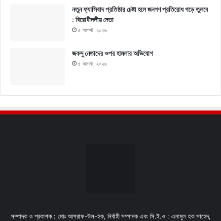
নতুন ফ্যাসিবাদ প্রতিষ্ঠার চেষ্টা হলে জনগণ প্রতিরোধ গড়ে তুলবে
: বিরোধীদলীয় নেতা
৫ আগস্ট, ২০২৬
জকসু নেতাদের ওপর হামলার অভিযোগ
৫ আগস্ট, ২০২৬
সম্পাদক ও প্রকাশক : মোঃ আশরাফ-উল-হক, নির্বাহী সম্পাদক এবং সি.ই.ও : এনামুল হক সাহেদ,