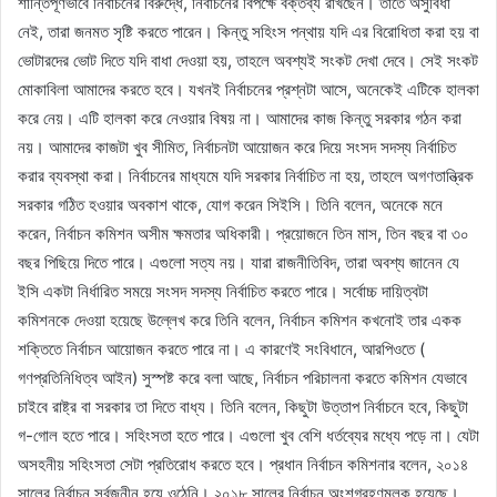
শান্তিপূর্ণভাবে নির্বাচনের বিরুদ্ধে, নির্বাচনের বিপক্ষে বক্তব্য রাখছেন। তাতে অসুবিধা
নেই, তারা জনমত সৃষ্টি করতে পারেন। কিন্তু সহিংস পন্থায় যদি এর বিরোধিতা করা হয় বা
ভোটারদের ভোট দিতে যদি বাধা দেওয়া হয়, তাহলে অবশ্যই সংকট দেখা দেবে। সেই সংকট
মোকাবিলা আমাদের করতে হবে। যখনই নির্বাচনের প্রশ্নটা আসে, অনেকেই এটিকে হালকা
করে নেয়। এটি হালকা করে নেওয়ার বিষয় না। আমাদের কাজ কিন্তু সরকার গঠন করা
নয়। আমাদের কাজটা খুব সীমিত, নির্বাচনটা আয়োজন করে দিয়ে সংসদ সদস্য নির্বাচিত
করার ব্যবস্থা করা। নির্বাচনের মাধ্যমে যদি সরকার নির্বাচিত না হয়, তাহলে অগণতান্ত্রিক
সরকার গঠিত হওয়ার অবকাশ থাকে, যোগ করেন সিইসি। তিনি বলেন, অনেকে মনে
করেন, নির্বাচন কমিশন অসীম ক্ষমতার অধিকারী। প্রয়োজনে তিন মাস, তিন বছর বা ৩০
বছর পিছিয়ে দিতে পারে। এগুলো সত্য নয়। যারা রাজনীতিবিদ, তারা অবশ্য জানেন যে
ইসি একটা নির্ধারিত সময়ে সংসদ সদস্য নির্বাচিত করতে পারে। সর্বোচ্চ দায়িত্বটা
কমিশনকে দেওয়া হয়েছে উল্লেখ করে তিনি বলেন, নির্বাচন কমিশন কখনোই তার একক
শক্তিতে নির্বাচন আয়োজন করতে পারে না। এ কারণেই সংবিধানে, আরপিওতে (
গণপ্রতিনিধিত্ব আইন) সুস্পষ্ট করে বলা আছে, নির্বাচন পরিচালনা করতে কমিশন যেভাবে
চাইবে রাষ্ট্র বা সরকার তা দিতে বাধ্য। তিনি বলেন, কিছুটা উত্তাপ নির্বাচনে হবে, কিছুটা
গ-গোল হতে পারে। সহিংসতা হতে পারে। এগুলো খুব বেশি ধর্তব্যের মধ্যে পড়ে না। যেটা
অসহনীয় সহিংসতা সেটা প্রতিরোধ করতে হবে। প্রধান নির্বাচন কমিশনার বলেন, ২০১৪
সালের নির্বাচন সর্বজনীন হয়ে ওঠেনি। ২০১৮ সালের নির্বাচন অংশগ্রহণমূলক হয়েছে।