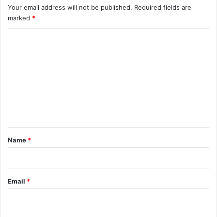
Your email address will not be published.
Required fields are
marked
*
C
o
m
m
e
n
t
*
Name
*
Email
*