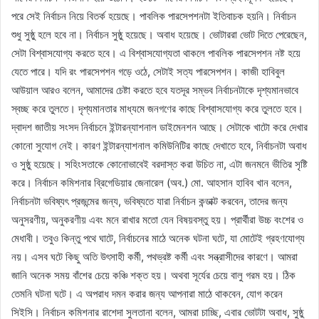
পরে সেই নির্বাচন নিয়ে বিতর্ক হয়েছে। পাবলিক পারসেপশনটা ইতিবাচক হয়নি। নির্বাচন
শুধু সুষ্ঠু হলে হবে না। নির্বাচন সুষ্ঠু হয়েছে। অবাধ হয়েছে। ভোটাররা ভোট দিতে পেরেছেন,
সেটা বিশ্বাসযোগ্য করতে হবে। এ বিশ্বাসযোগ্যতা থাকলে পাবলিক পারসেপশন নষ্ট হয়ে
যেতে পারে। যদি রং পারসেপশন গড়ে ওঠে, সেটাই সত্য পারসেপশন। কাজী হাবিবুল
আউয়াল আরও বলেন, আমাদের চেষ্টা করতে হবে যতদূর সম্ভব নির্বাচনটাকে দৃশ্যমানভাবে
স্বচ্ছ করে তুলতে। দৃশ্যমানতার মাধ্যমে জনগণের কাছে বিশ্বাসযোগ্য করে তুলতে হবে।
দ্বাদশ জাতীয় সংসদ নির্বাচনে ইন্টারন্যাশনাল ডাইমেনশন আছে। সেটাকে খাটো করে দেখার
কোনো সুযোগ নেই। কারণ ইন্টারন্যাশনাল কমিউনিটির কাছে দেখাতে হবে, নির্বাচনটা অবাধ
ও সুষ্ঠু হয়েছে। সহিংসতাকে কোনোভাবেই বরদাস্ত করা উচিত না, এটা জনমনে ভীতির সৃষ্টি
করে। নির্বাচন কমিশনার ব্রিগেডিয়ার জেনারেল (অব.) মো. আহসান হাবিব খান বলেন,
নির্বাচনটা ভবিষ্যৎ প্রজন্মের জন্য, ভবিষ্যতে যারা নির্বাচন কন্ডাক্ট করবেন, তাদের জন্য
অনুসরণীয়, অনুকরণীয় এবং মনে রাখার মতো যেন বিষয়বস্তু হয়। প্রার্থীরা উচ্চ বংশের ও
মেধাবী। তবুও কিন্তু পথে ঘাটে, নির্বাচনের মাঠে অনেক ঘটনা ঘটে, যা মোটেই গ্রহণযোগ্য
নয়। এসব ঘটে কিছু অতি উৎসাহী কর্মী, পথভ্রষ্ট কর্মী এবং সন্ত্রাসীদের কারণে। আমরা
জানি অনেক সময় বাঁশের চেয়ে কঞ্চি শক্ত হয়। অথবা সূর্যের চেয়ে বালু গরম হয়। ঠিক
তেমনি ঘটনা ঘটে। এ অপরাধ দমন করার জন্য আপনারা মাঠে থাকবেন, যোগ করেন
সিইসি। নির্বাচন কমিশনার রাশেদা সুলতানা বলেন, আমরা চাচ্ছি, এবার ভোটটা অবাধ, সুষ্ঠু