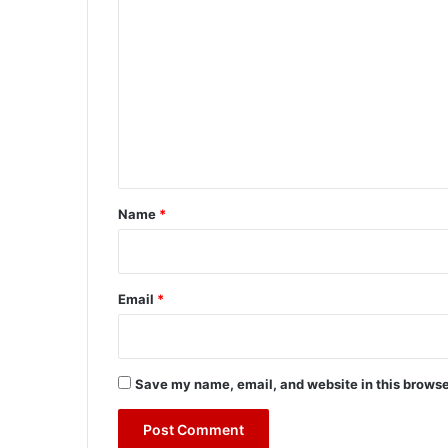
o
m
m
e
n
t
*
Name
*
Email
*
Save my name, email, and website in this browse