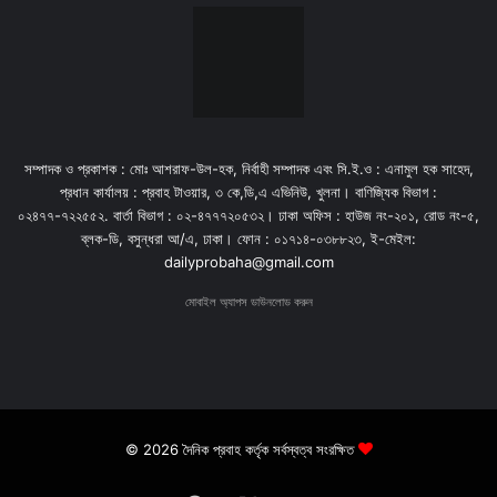
সম্পাদক ও প্রকাশক : মোঃ আশরাফ-উল-হক, নির্বাহী সম্পাদক এবং সি.ই.ও : এনামুল হক সাহেদ,
প্রধান কার্যালয় : প্রবাহ টাওয়ার, ৩ কে,ডি,এ এভিনিউ, খুলনা। বাণিজ্যিক বিভাগ :
০২৪৭৭-৭২২৫৫২. বার্তা বিভাগ : ০২-৪৭৭৭২০৫৩২। ঢাকা অফিস : হাউজ নং-২০১, রোড নং-৫,
ব্লক-ডি, বসুন্ধরা আ/এ, ঢাকা। ফোন : ০১৭১৪-০৩৮৮২৩, ই-মেইল:
dailyprobaha@gmail.com
মোবাইল অ্যাপস ডাউনলোড করুন
© 2026 দৈনিক প্রবাহ কর্তৃক সর্বস্বত্ব সংরক্ষিত