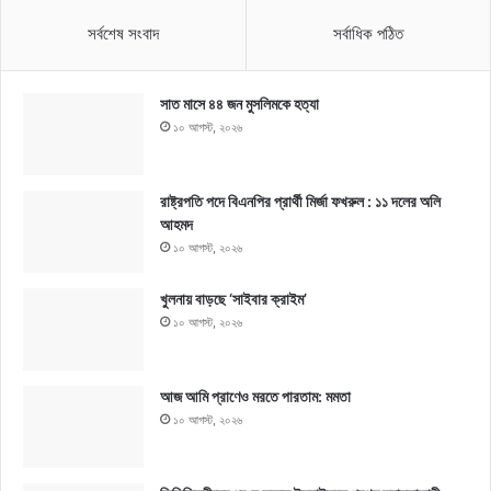
সর্বশেষ সংবাদ
সর্বাধিক পঠিত
সাত মাসে ৪৪ জন মুসলিমকে হত্যা
১০ আগস্ট, ২০২৬
রাষ্ট্রপতি পদে বিএনপির প্রার্থী মির্জা ফখরুল : ১১ দলের অলি
আহমদ
১০ আগস্ট, ২০২৬
খুলনায় বাড়ছে ‘সাইবার ক্রাইম’
১০ আগস্ট, ২০২৬
আজ আমি প্রাণেও মরতে পারতাম: মমতা
১০ আগস্ট, ২০২৬