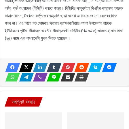
জানান, গুলিতে আহত ব্যক্তির নামে থানায় কোনো মামলা নেই। সীমান্তের ঘটনা সম্পর্কে
বর্ডার গার্ড বাংলাদেশ (বিজিবি) বলতে পারবে। বিজিবির সংকুচাইল বিওপির কামান্ডার ফারুক
কামাল বলেন, ঊর্ধ্বতন কর্তৃপক্ষের অনুমতি ছাড়া আমরা এ বিষয়ে কোনো বক্তব্য দিতে
পারব না। এর আগে গত সোমবার সকালে ব্রাহ্মণবাড়িয়ার কসবা উপজেলার বায়েক
ইউনিয়নের পুটিয়া সীমান্তে ভারতীয় সীমান্তরক্ষী বাহিনীর (বিএসএফ) গুলিতে হাসান মিয়া
(২৫) নামে এক বাংলাদেশি যুবক নিহত হয়েছেন।
সংশ্লিষ্ট সংবাদ