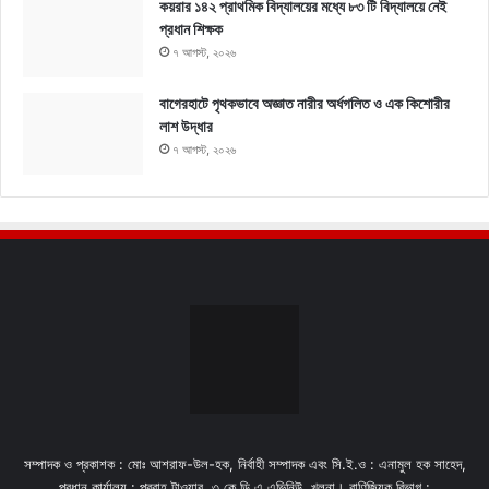
কয়রার ১৪২ প্রাথমিক বিদ্যালয়ের মধ্যে ৮৩ টি বিদ্যালয়ে নেই
প্রধান শিক্ষক
৭ আগস্ট, ২০২৬
বাগেরহাটে পৃথকভাবে অজ্ঞাত নারীর অর্ধগলিত ও এক কিশোরীর
লাশ উদ্ধার
৭ আগস্ট, ২০২৬
সম্পাদক ও প্রকাশক : মোঃ আশরাফ-উল-হক, নির্বাহী সম্পাদক এবং সি.ই.ও : এনামুল হক সাহেদ,
প্রধান কার্যালয় : প্রবাহ টাওয়ার, ৩ কে,ডি,এ এভিনিউ, খুলনা। বাণিজ্যিক বিভাগ :