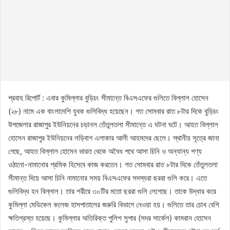
প্রবাহ রিপোর্ট : এবার কুমিল্লার বুড়িচং সীমান্তে বিএসএফের গুলিতে বিল্লাল হোসেন
(২৮) নামে এক বাংলাদেশি যুবক গুলিবিদ্ধ হয়েছেন। গত সোমবার রাত ৮টার দিকে বুড়িচং
উপজেলার রাজাপুর ইউনিয়নের চড়ানল তেঁতুলতলা সীমান্তে এ ঘটনা ঘটে। আহত বিল্লাল
হোসেন রাজাপুর ইউনিয়নের লড়িবাগ এলাকার আলী আহমদের ছেলে। স্থানীয় সূত্রে জানা
গেছে, আহত বিল্লাল হোসেন ভারত থেকে অবৈধ পথে আসা চিনি ও অন্যান্য পণ্য
ওঠানো-নামানোর শ্রমিক হিসেবে কাজ করতেন। গত সোমবার রাত ৮টার দিকে তেঁতুলতলা
সীমান্ত দিয়ে আসা চিনি নামানোর সময় বিএসএফের সদস্যরা ছররা গুলি করে। এতে
গুলিবিদ্ধ হন বিল্লাল। তার শরীরে ৩০টির মতো ছররা গুলি লেগেছে। তাকে উদ্ধার করে
কুমিল্লা মেডিকেল কলেজ হাসপাতালের জরুরি বিভাগে নেওয়া হয়। গুলিতে তার চোখ বেশি
ক্ষতিগ্রস্ত হয়েছে। কুমিল্লার অতিরিক্ত পুলিশ সুপার (সদর সার্কেল) কামরান হোসেন