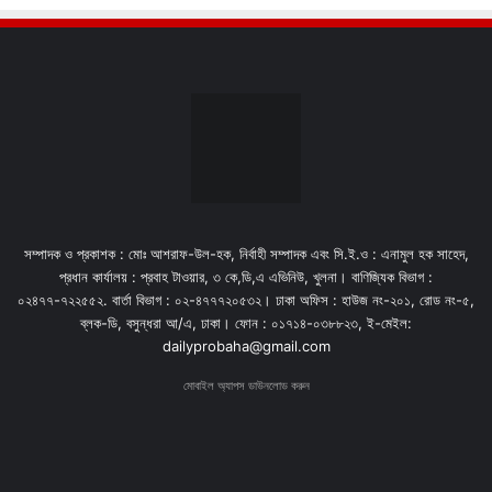
সম্পাদক ও প্রকাশক : মোঃ আশরাফ-উল-হক, নির্বাহী সম্পাদক এবং সি.ই.ও : এনামুল হক সাহেদ,
প্রধান কার্যালয় : প্রবাহ টাওয়ার, ৩ কে,ডি,এ এভিনিউ, খুলনা। বাণিজ্যিক বিভাগ :
০২৪৭৭-৭২২৫৫২. বার্তা বিভাগ : ০২-৪৭৭৭২০৫৩২। ঢাকা অফিস : হাউজ নং-২০১, রোড নং-৫,
ব্লক-ডি, বসুন্ধরা আ/এ, ঢাকা। ফোন : ০১৭১৪-০৩৮৮২৩, ই-মেইল:
dailyprobaha@gmail.com
মোবাইল অ্যাপস ডাউনলোড করুন