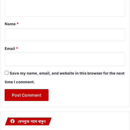
n
t
*
Name
*
Email
*
Save my name, email, and website in this browser for the next
time I comment.
ফেসবুকে সাথে থাকুন