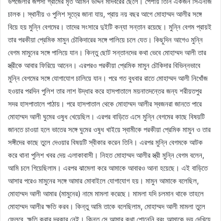
উপজেলার জপসা গ্রামের মৃত আমিন উদ্দিন মাদবরের ছেলে। পেশায় তিনি একজন সিএনজি
চালক। স্থানীয় ও পুলিশ সূত্রে জানা যায়, প্রায় নয় বছর আগে মোহাম্মদ আলীর সঙ্গে
বিয়ে হয় মুন্নি বেগমের। তাদের সংসারে দুইটি কন্যা সন্তান রয়েছে। মুন্নি বেগম প্রায়ই
তার পরকীয়া প্রেমিক মামুন চৌকিদারের সঙ্গে পালিয়ে চলে যেত। কিছুদিন আগেও মুন্নি
বেগম মামুনের সঙ্গে পালিয়ে যান। কিন্তু ছোট সন্তানদের কথা ভেবে মোহাম্মদ আলী তার
স্ত্রীকে আবার ফিরিয়ে আনেন। এরপরও পরকীয়া প্রেমিক মামুন চৌকিদার বিভিন্নভাবে
মুন্নি বেগমের সঙ্গে যোগাযোগ চালিয়ে যান। পরে গত বুধবার রাতে মোহাম্মদ আলী নিখোঁজ
হওয়ার পরদিন পুলিশ তার লাশ উদ্ধার করে হাসপাতালে ময়নাতদন্তের জন্য শরীয়তপুর
সদর হাসপাতালে পাঠায়। পরে হাসপাতাল থেকে মোহাম্মদ আলীর স্বজনরা জানতে পারে
মোহাম্মদ আলী ঘুমের ওষুধ খেয়েছিল। এরপর বাড়িতে এসে মুন্নি বেগমের কাছে বিষয়টি
জানতে চাওয়া হলে ভাতের সঙ্গে ঘুমের ওষুধ খাইয়ে স্বামীকে পরকীয়া প্রেমিক মামুন ও তার
সঙ্গীদের কাছে তুলে দেওয়ার বিষয়টি স্বীকার করেন তিনি। এরপর মুন্নি বেগমকে আটক
করে থানা পুলিশ খবর দেয় এলাকাবাসী। নিহত মোহাম্মদ আলীর স্ত্রী মুন্নি বেগম বলেন,
আমি চলে গিয়েছিলাম। এরপর ঝামেলা করে আমাকে আবারও আনা হয়েছে। এই বাড়িতে
আসার পরেও মামুনের সঙ্গে আমার মোবাইলে যোগাযোগ হয়। মামুন আমাকে বলেছিল,
মোহাম্মদ আলী আমার (মামুনের) নামে মামলা করেছে। মামলা যদি চলমান থাকে তাহলে
মোহাম্মদ আলীর ক্ষতি করব। কিন্তু আমি তাকে বলেছিলাম, মোহাম্মদ আলী মামলা তুলে
ফেলবে, ক্ষতি করার দরকার নেই। কিন্তু সে আমার কথা শোনেনি বরং আমাকে ভয় দেখিয়ে