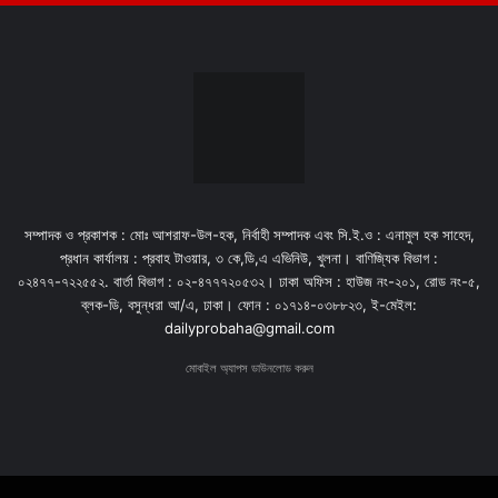
সম্পাদক ও প্রকাশক : মোঃ আশরাফ-উল-হক, নির্বাহী সম্পাদক এবং সি.ই.ও : এনামুল হক সাহেদ,
প্রধান কার্যালয় : প্রবাহ টাওয়ার, ৩ কে,ডি,এ এভিনিউ, খুলনা। বাণিজ্যিক বিভাগ :
০২৪৭৭-৭২২৫৫২. বার্তা বিভাগ : ০২-৪৭৭৭২০৫৩২। ঢাকা অফিস : হাউজ নং-২০১, রোড নং-৫,
ব্লক-ডি, বসুন্ধরা আ/এ, ঢাকা। ফোন : ০১৭১৪-০৩৮৮২৩, ই-মেইল:
dailyprobaha@gmail.com
মোবাইল অ্যাপস ডাউনলোড করুন