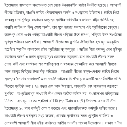
ইতোমধ্যে বাংলাদেশ স্বল্পোন্নত দেশ থেকে উন্নয়নশীল রাষ্ট্রে উন্নীত হয়েছে। আওয়ামী
লীগের ইতিহাস, বাঙালি জাতির গৌরবোজ্জ্বল অর্জন ও সংগ্রামের ইতিহাস। জাতির পিতা
বঙ্গবন্ধু শেখ মুজিবুর রহমানের নেতৃত্বে স্বাধীন-সার্বভৌম বাংলাদেশ রাষ্ট্র প্রতিষ্ঠাসহ
বাঙালি জাতির যা কিছু শ্রেষ্ঠ অর্জন, তার মূলে রয়েছে জনগণের এই প্রতিষ্ঠানের নেতৃত্ব।
জন্মলগ্ন থেকে এখন পর্যন্ত আওয়ামী লীগের শক্তির উৎস জনগণ, শক্তির উৎস সংগঠনের
তৃণমূল পর্যায়ের নেতাকর্মীরা। আওয়ামী লীগের শুভ জন্মদিন ঐতিহাসিক ২৩ জুন অঙ্কুরিত
হয়েছিল ‘স্বাধীন বাংলাদেশ রাষ্ট্র প্রতিষ্ঠার স্বপ্নসূত্র’। জাতির পিতা বঙ্গবন্ধু শেখ মুজিবুর
রহমানের আদর্শ ও মহান মুক্তিযুদ্ধের চেতনাকে সমুন্নত রেখে আওয়ামী লীগের সকল
নেতা-কর্মী এবং সমর্থকরা শত প্রতিকূলতা ও ষড়যন্ত্র মোকাবিলা করে আওয়ামী লীগকে
আজ মজবুত ভিত্তির উপর দাঁড় করিয়েছে। আওয়ামী লীগের লক্ষ্য-দেশকে জাতির পিতার
স্বপ্নের ‘সোনার বাংলাদেশ’ এবং বাঙালি জাতিকে বিশে^র বুকে একটি আত্মমর্যাদাশীল জাঁতি
হিসেবে প্রতিষ্ঠা করা। ৭৫ বছরে দেশ আজ উন্নয়ন, অগ্রগতি এবং সাফল্যের জয়গানে
মুখরিত। অপ্রতিরোধ্য আওয়ামী লীগ কেবল অতীত বর্তমান নয়, বাংলাদেশের ভবিষ্যতের
নির্মাতা। ২৩ জুন ৭৫তম প্রতিষ্ঠা বার্ষিকী (প্লাটিনাম জয়ন্তী) উপলক্ষে আওয়ামী লীগ
ইতোমধ্যে ১০ দফা কর্মসূচি ঘোষণা করেছে এবং ধারাবাহিকভাবে কর্মসূচি পালিত হচ্ছে।
আওয়ামী লীগের কর্মসূচির মধ্য রয়েছে, রোববার সূর্যোদয়ের সময় কেন্দ্রীয় কার্যালয় ও
দেশব্যাপী আওয়ামী লীগ দলীয় কার্যালয়ে জাতীয় ও দলীয় পতাকা উত্তোলন। সকাল ৭ টায়