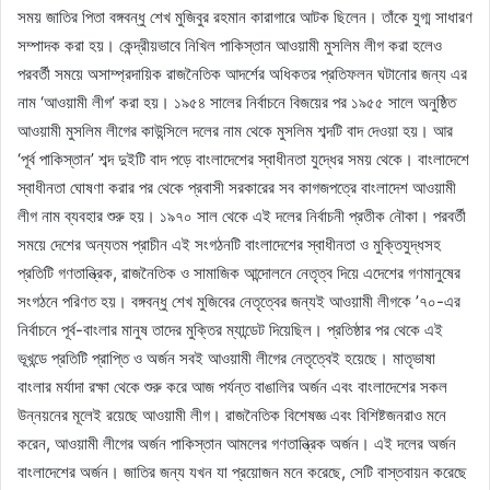
সময় জাতির পিতা বঙ্গবন্ধু শেখ মুজিবুর রহমান কারাগারে আটক ছিলেন। তাঁকে যুগ্ম সাধারণ
সম্পাদক করা হয়। কেন্দ্রীয়ভাবে নিখিল পাকিস্তান আওয়ামী মুসলিম লীগ করা হলেও
পরবর্তী সময়ে অসাম্প্রদায়িক রাজনৈতিক আদর্শের অধিকতর প্রতিফলন ঘটানোর জন্য এর
নাম ‘আওয়ামী লীগ’ করা হয়। ১৯৫৪ সালের নির্বাচনে বিজয়ের পর ১৯৫৫ সালে অনুষ্ঠিত
আওয়ামী মুসলিম লীগের কাউন্সিলে দলের নাম থেকে মুসলিম শব্দটি বাদ দেওয়া হয়। আর
‘পূর্ব পাকিস্তান’ শব্দ দুইটি বাদ পড়ে বাংলাদেশের স্বাধীনতা যুদ্ধের সময় থেকে। বাংলাদেশে
স্বাধীনতা ঘোষণা করার পর থেকে প্রবাসী সরকারের সব কাগজপত্রে বাংলাদেশ আওয়ামী
লীগ নাম ব্যবহার শুরু হয়। ১৯৭০ সাল থেকে এই দলের নির্বাচনী প্রতীক নৌকা। পরবর্তী
সময়ে দেশের অন্যতম প্রাচীন এই সংগঠনটি বাংলাদেশের স্বাধীনতা ও মুক্তিযুদ্ধসহ
প্রতিটি গণতান্ত্রিক, রাজনৈতিক ও সামাজিক আন্দোলনে নেতৃত্ব দিয়ে এদেশের গণমানুষের
সংগঠনে পরিণত হয়। বঙ্গবন্ধু শেখ মুজিবের নেতৃত্বের জন্যই আওয়ামী লীগকে ’৭০-এর
নির্বাচনে পূর্ব-বাংলার মানুষ তাদের মুক্তির ম্যান্ডেট দিয়েছিল। প্রতিষ্ঠার পর থেকে এই
ভূখন্ডে প্রতিটি প্রাপ্তি ও অর্জন সবই আওয়ামী লীগের নেতৃত্বেই হয়েছে। মাতৃভাষা
বাংলার মর্যাদা রক্ষা থেকে শুরু করে আজ পর্যন্ত বাঙালির অর্জন এবং বাংলাদেশের সকল
উন্নয়নের মূলেই রয়েছে আওয়ামী লীগ। রাজনৈতিক বিশেষজ্ঞ এবং বিশিষ্টজনরাও মনে
করেন, আওয়ামী লীগের অর্জন পাকিস্তান আমলের গণতান্ত্রিক অর্জন। এই দলের অর্জন
বাংলাদেশের অর্জন। জাতির জন্য যখন যা প্রয়োজন মনে করেছে, সেটি বাস্তবায়ন করেছে