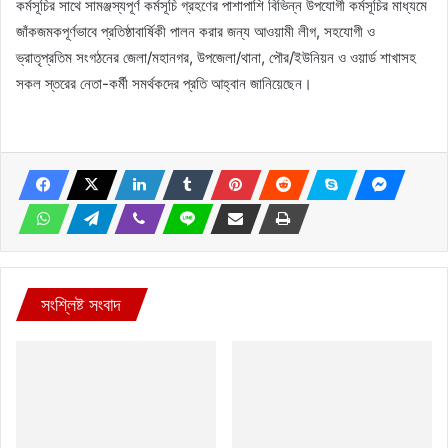
কর্মসূচির সাথে সামঞ্জস্যপূর্ণ কর্মসূচি গ্রহণের পাশাপাশি বিভিন্ন উপযোগী কর্মসূচির মাধ্যমে
জাঁকজমকপূর্ণভাবে প্রতিষ্ঠাবার্ষিকী পালন করার জন্য আওয়ামী লীগ, সহযোগী ও
ভ্রাতৃপ্রতিম সংগঠনের জেলা/মহানগর, উপজেলা/থানা, পৌর/ইউনিয়ন ও ওয়ার্ড শাখাসহ
সকল স্তরের নেতা-কর্মী সমর্থকদের প্রতি আহ্বান জানিয়েছেন।
সংশ্লিষ্ট সংবাদ