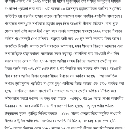
সংগ্রাম-লড়াই এবং ১৯৭১ সালের নয় মাসের মুক্তিযুদ্ধ তথা সশস্ত্র জনযুদ্ধের মাধ্যমে
বাংলাদেশ প্রতিষ্ঠা লাভ করে। ওই বছরের ১৬ ডিসেম্বর চূড়ান্ত বিজয় অর্জনের মধ্যদিয়ে
প্রতিষ্ঠিত হয় বাঙালির হাজার বছরের লালিত স্বপ্নের ফসল স্বাধীন-সার্বভৌম বাংলাদেশ।
পঁচাত্তরে বঙ্গবন্ধুকে সপরিবারে হত্যার মধ্য দিয়ে আওয়ামী লীগকে ইতিহাস থেকে মুছে
ফেলার ব্যর্থ চেষ্টা হলেও দীর্ঘ একুশ বছর লড়াই সংগ্রামের মাধ্যমে ১৯৯৬ সালের নির্বাচনে
বর্তমান প্রধানমন্ত্রী শেখ হাসিনার নেতৃত্বে জয়ী হয়ে ২৩ জুন দলটি ক্ষমতায় ফিরে আসে।
পরবর্তীতে বিএনপি-জামাত জোট সরকারের অপশাসন, দমন পীড়নের বিরুদ্ধে আন্দোলন এবং
অগণতান্ত্রিক তত্ত্বাবধায়ক সরকারের সকল ষড়যন্ত্র মোকাবিলা করে আওয়ামী লীগ ‘দিন
বদলের সনদ’ ঘোষণা দিয়ে ২০০৮ সালে জাতীয় সংসদ নির্বাচনে জনগণের ভোটে পুনরায়
বিজয় অর্জন করে এবং সেই থেকে টানা ৪ বার নির্বাচিত হয়ে সরকার গঠন করে। আওয়ামী
লীগ সরকার জাতির পিতার হত্যাকারীদের বিচারের রায় কার্যকর করেছে। ‘আন্তর্জাতিক
অপরাধ ট্রাইবুনাল’ প্রতিষ্ঠার মাধ্যমে যুদ্ধাপরাধীদের বিচার করেছে এবং রায়ও কার্যকর করা
হচ্ছে। সংবিধানে পঞ্চদশ সংশোধনীর মাধ্যমে জনগণের ভোটের অধিকার নিশ্চিত করে
অবৈধভাবে ক্ষমতা দখলের পথ বন্ধ করা হয়েছে। এছাড়াও গত ১৫ বছরে দেশের অভাবনীয়
উন্নয়ন সাধন করে একটি উন্নয়নশীল দেশে পরিনত হয়েছে। তৃণমূল পর্যায় পর্যন্ত
উন্নয়নের সুফল প্রাপ্তি নিশ্চিত করেছে। ১৯৮১ সালের ফেব্রুয়ারিতে অনুষ্ঠিত আওয়ামী
লীগের কাউন্সিল অধিবেশনে সংগঠনের সভাপতি নির্বাচিত হন বঙ্গবন্ধু কন্যা শেখ হাসিনা।
দীর্ঘ ৬ বছরের নির্বাসন শেষে ১৯৮১ সালের ১৭ মে আওয়ামী লীগের সভাপতি হিসেবে বঙ্গবন্ধু