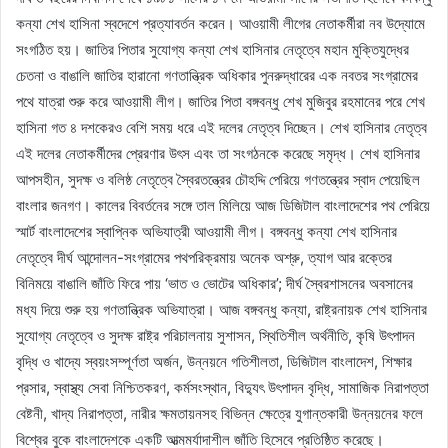
কন্যা শেখ হাসিনা স্বদেশে প্রত্যাবর্তন করেন। আওয়ামী লীগের নেতাকর্মীরা নব উদ্যোমে
সংগঠিত হয়। জাতির পিতার সুযোগ্য কন্যা শেখ হাসিনার নেতৃত্বে মহান মুক্তিযুদ্ধের
চেতনা ও বাঙালি জাতির হারানো গণতান্ত্রিক অধিকার পুনরুদ্ধারের এক নবতর সংগ্রামের
পথে যাত্রা শুরু করে আওয়ামী লীগ। জাতির পিতা বঙ্গবন্ধু শেখ মুজিবুর রহমানের পরে শেখ
হাসিনা গত ৪ দশকেরও বেশি সময় ধরে এই দলের নেতৃত্ব দিচ্ছেন। শেখ হাসিনার নেতৃত্ব
এই দলের নেতাকর্মীদের প্রেরণার উৎস এবং তা সংগঠনকে করেছে সমৃদ্ধ। শেখ হাসিনার
আপসহীন, সুদক্ষ ও বলিষ্ঠ নেতৃত্বে স্বৈরতন্ত্রের চৌহদ্দি পেরিয়ে গণতন্ত্রের স্বাদ পেয়েছিল
বাংলার জনগণ। কালের বিবর্তনের সঙ্গে তাল মিলিয়ে আজ ডিজিটাল বাংলাদেশের পথ পেরিয়ে
স্মার্ট বাংলাদেশের স্বাপ্নিক অভিযাত্রী আওয়ামী লীগ। বঙ্গবন্ধু কন্যা শেখ হাসিনার
নেতৃত্বে দীর্ঘ আন্দোলন-সংগ্রামের পথপরিক্রমায় অনেক অশ্রু, ত্যাগ আর রক্তের
বিনিময়ে বাঙালি জাঁতি ফিরে পায় ‘ভাত ও ভোটের অধিকার’; দীর্ঘ স্বৈরশাসনের অবসানের
মধ্য দিয়ে শুরু হয় গণতান্ত্রিক অভিযাত্রা। আজ বঙ্গবন্ধু কন্যা, রাষ্ট্রনায়ক শেখ হাসিনার
সুযোগ্য নেতৃত্বে ও সুদক্ষ রাষ্ট্র পরিচালনায় সুশাসন, স্থিতিশীল অর্থনীতি, কৃষি উৎপাদন
বৃদ্ধি ও খাদ্যে স্বয়ংসম্পূর্ণতা অর্জন, উন্নয়নে গতিশীলতা, ডিজিটাল বাংলাদেশ, শিক্ষার
প্রসার, স্বাস্থ্য সেবা নিশ্চিতকরণ, কর্মসংস্থান, বিদ্যুৎ উৎপাদন বৃদ্ধি, সামাজিক নিরাপত্তা
বেষ্টনী, খাদ্য নিরাপত্তা, নারীর ক্ষমতায়নসহ বিভিন্ন ক্ষেত্রে যুগান্তকারী উন্নয়নের ফলে
বিশ্বের বুকে বাংলাদেশকে একটি আত্মমর্যাদাশীল জাঁতি হিসেবে প্রতিষ্ঠিত করেছে।