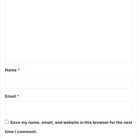
C
o
m
m
e
n
t
*
Name
*
Email
*
Save my name, email, and website in this browser for the next
time I comment.