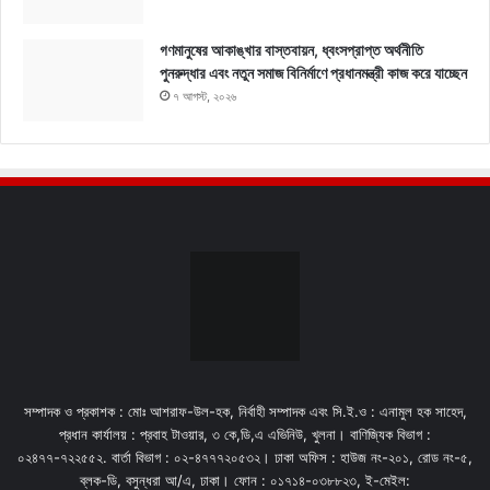
গণমানুষের আকাঙ্খার বাস্তবায়ন, ধ্বংসপ্রাপ্ত অর্থনীতি
পুনরুদ্ধার এবং নতুন সমাজ বিনির্মাণে প্রধানমন্ত্রী কাজ করে যাচ্ছেন
৭ আগস্ট, ২০২৬
সম্পাদক ও প্রকাশক : মোঃ আশরাফ-উল-হক, নির্বাহী সম্পাদক এবং সি.ই.ও : এনামুল হক সাহেদ,
প্রধান কার্যালয় : প্রবাহ টাওয়ার, ৩ কে,ডি,এ এভিনিউ, খুলনা। বাণিজ্যিক বিভাগ :
০২৪৭৭-৭২২৫৫২. বার্তা বিভাগ : ০২-৪৭৭৭২০৫৩২। ঢাকা অফিস : হাউজ নং-২০১, রোড নং-৫,
ব্লক-ডি, বসুন্ধরা আ/এ, ঢাকা। ফোন : ০১৭১৪-০৩৮৮২৩, ই-মেইল: