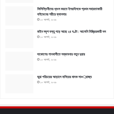
ফিলিস্তিনীদের ধ্বংস করতে ইসরাইলকে প্রথম সহায়তাকারী
বাইডেনের শরীরে ক্যানসার
১০ আগস্ট, ২০২৬
মাইন সদৃশ বস্তু পড়ে আছে ২৪ ঘণ্টা : আসেনি নিষ্ক্রিয়কারী দল
১০ আগস্ট, ২০২৬
দাকোপের পানখালীতে সম্ভাবনার নতুন দুয়ার
১০ আগস্ট, ২০২৬
ভুয়া পরিচয়ের আড়ালে নাসিরের মাদক সা¤্রাজ্য
১০ আগস্ট, ২০২৬