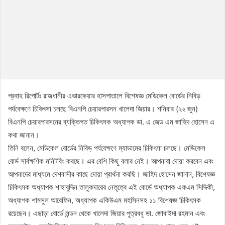
প্রবাহ রিপোর্টঃ রাজধানীর এভারকেয়ার হাসপাতালে বিশেষজ্ঞ মেডিকেল বোর্ডের নিবিড়
পর্যবেক্ষণে চিকিৎসা চলছে বিএনপি চেয়ারপারসন খালেদা জিয়ার। শনিবার (২২ জুন)
বিএনপি চেয়ারপারসনের ব্যক্তিগত চিকিৎসক অধ্যাপক ডা. এ জেড এম জাহিদ হোসেন এ
কথা জানান।
তিনি বলেন, মেডিকেল বোর্ডের নিবিড় পর্যবেক্ষণে ম্যাডামের চিকিৎসা চলছে। মেডিকেল
বোর্ড সার্বক্ষণিক মনিটরিং করছে। এর বেশি কিছু বলার নেই। আপনারা দোয়া করবেন এবং
আপনাদের মাধ্যমে দেশবাসীর কাছে দোয়া প্রার্থনা করছি। জাহিদ হোসেন জানান, বিশেষজ্ঞ
চিকিৎসক অধ্যাপক শাহাবুদ্দিন তালুকদারের নেতৃত্বে এই বোর্ডে অধ্যাপক এফএম সিদ্দিকী,
অধ্যাপক শামসুল আরেফিন, অধ্যাপক একিউএম মহসিনসহ ১১ বিশেষজ্ঞ চিকিৎসক
রয়েছেন। এছাড়া বোর্ডে লন্ডন থেকে খালেদা জিয়ার পুত্রবধূ ডা. জোবাইদা রহমান এবং