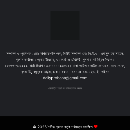
সম্পাদক ও প্রকাশক : মোঃ আশরাফ-উল-হক, নির্বাহী সম্পাদক এবং সি.ই.ও : এনামুল হক সাহেদ,
প্রধান কার্যালয় : প্রবাহ টাওয়ার, ৩ কে,ডি,এ এভিনিউ, খুলনা। বাণিজ্যিক বিভাগ :
০২৪৭৭-৭২২৫৫২. বার্তা বিভাগ : ০২-৪৭৭৭২০৫৩২। ঢাকা অফিস : হাউজ নং-২০১, রোড নং-৫,
ব্লক-ডি, বসুন্ধরা আ/এ, ঢাকা। ফোন : ০১৭১৪-০৩৮৮২৩, ই-মেইল:
dailyprobaha@gmail.com
মোবাইল অ্যাপস ডাউনলোড করুন
© 2026 দৈনিক প্রবাহ কর্তৃক সর্বস্বত্ব সংরক্ষিত