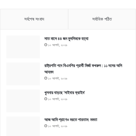
সর্বশেষ সংবাদ
সর্বাধিক পঠিত
সাত মাসে ৪৪ জন মুসলিমকে হত্যা
১০ আগস্ট, ২০২৬
রাষ্ট্রপতি পদে বিএনপির প্রার্থী মির্জা ফখরুল : ১১ দলের অলি
আহমদ
১০ আগস্ট, ২০২৬
খুলনায় বাড়ছে ‘সাইবার ক্রাইম’
১০ আগস্ট, ২০২৬
আজ আমি প্রাণেও মরতে পারতাম: মমতা
১০ আগস্ট, ২০২৬