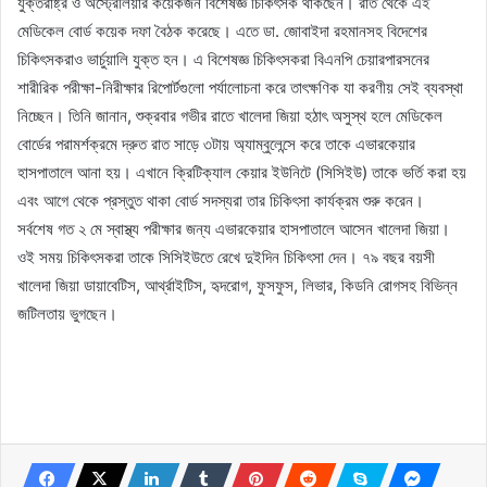
যুক্তরাষ্ট্র ও অস্ট্রেলিয়ার কয়েকজন বিশেষজ্ঞ চিকিৎসক থাকছেন। রাত থেকে এই
মেডিকেল বোর্ড কয়েক দফা বৈঠক করেছে। এতে ডা. জোবাইদা রহমানসহ বিদেশের
চিকিৎসকরাও ভার্চুয়ালি যুক্ত হন। এ বিশেষজ্ঞ চিকিৎসকরা বিএনপি চেয়ারপারসনের
শারীরিক পরীক্ষা-নিরীক্ষার রিপোর্টগুলো পর্যালোচনা করে তাৎক্ষণিক যা করণীয় সেই ব্যবস্থা
নিচ্ছেন। তিনি জানান, শুক্রবার গভীর রাতে খালেদা জিয়া হঠাৎ অসুস্থ হলে মেডিকেল
বোর্ডের পরামর্শক্রমে দ্রুত রাত সাড়ে ৩টায় অ্যাম্বুলেন্সে করে তাকে এভারকেয়ার
হাসপাতালে আনা হয়। এখানে ক্রিটিক্যাল কেয়ার ইউনিটে (সিসিইউ) তাকে ভর্তি করা হয়
এবং আগে থেকে প্রস্তুত থাকা বোর্ড সদস্যরা তার চিকিৎসা কার্যক্রম শুরু করেন।
সর্বশেষ গত ২ মে স্বাস্থ্য পরীক্ষার জন্য এভারকেয়ার হাসপাতালে আসেন খালেদা জিয়া।
ওই সময় চিকিৎসকরা তাকে সিসিইউতে রেখে দুইদিন চিকিৎসা দেন। ৭৯ বছর বয়সী
খালেদা জিয়া ডায়াবেটিস, আর্থ্রাইটিস, হৃদরোগ, ফুসফুস, লিভার, কিডনি রোগসহ বিভিন্ন
জটিলতায় ভুগছেন।