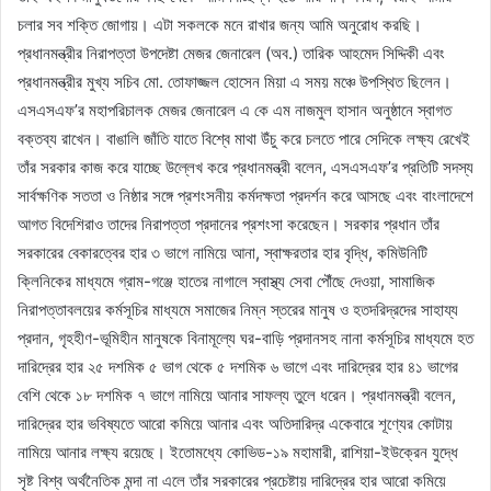
চলার সব শক্তি জোগায়। এটা সকলকে মনে রাখার জন্য আমি অনুরোধ করছি।
প্রধানমন্ত্রীর নিরাপত্তা উপদেষ্টা মেজর জেনারেল (অব.) তারিক আহমেদ সিদ্দিকী এবং
প্রধানমন্ত্রীর মুখ্য সচিব মো. তোফাজ্জল হোসেন মিয়া এ সময় মঞ্চে উপস্থিত ছিলেন।
এসএসএফ’র মহাপরিচালক মেজর জেনারেল এ কে এম নাজমুল হাসান অনুষ্ঠানে স্বাগত
বক্তব্য রাখেন। বাঙালি জাঁতি যাতে বিশ্বে মাথা উঁচু করে চলতে পারে সেদিকে লক্ষ্য রেখেই
তাঁর সরকার কাজ করে যাচ্ছে উল্লেখ করে প্রধানমন্ত্রী বলেন, এসএসএফ’র প্রতিটি সদস্য
সার্বক্ষণিক সততা ও নিষ্ঠার সঙ্গে প্রশংসনীয় কর্মদক্ষতা প্রদর্শন করে আসছে এবং বাংলাদেশে
আগত বিদেশিরাও তাদের নিরাপত্তা প্রদানের প্রশংসা করেছেন। সরকার প্রধান তাঁর
সরকারের বেকারত্বের হার ৩ ভাগে নামিয়ে আনা, স্বাক্ষরতার হার বৃদ্ধি, কমিউনিটি
ক্লিনিকের মাধ্যমে গ্রাম-গঞ্জে হাতের নাগালে স্বাস্থ্য সেবা পৌঁছে দেওয়া, সামাজিক
নিরাপত্তাবলয়ের কর্মসূচির মাধ্যমে সমাজের নিম্ন স্তরের মানুষ ও হতদরিদ্রদের সাহায্য
প্রদান, গৃহহীণ-ভূমিহীন মানুষকে বিনামূল্যে ঘর-বাড়ি প্রদানসহ নানা কর্মসূচির মাধ্যমে হত
দারিদ্রের হার ২৫ দশমিক ৫ ভাগ থেকে ৫ দশমিক ৬ ভাগে এবং দারিদ্রের হার ৪১ ভাগের
বেশি থেকে ১৮ দশমিক ৭ ভাগে নামিয়ে আনার সাফল্য তুলে ধরেন। প্রধানমন্ত্রী বলেন,
দারিদ্রের হার ভবিষ্যতে আরো কমিয়ে আনার এবং অতিদারিদ্র একেবারে শূণ্যের কোটায়
নামিয়ে আনার লক্ষ্য রয়েছে। ইতোমধ্যে কোভিড-১৯ মহামারী, রাশিয়া-ইউক্রেন যুদ্ধে
সৃষ্ট বিশ্ব অর্থনৈতিক মন্দা না এলে তাঁর সরকারের প্রচেষ্টায় দারিদ্রের হার আরো কমিয়ে