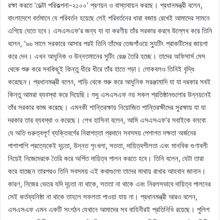
রক্ষা করতে ‘ডেল্টা পরিকল্পনা-২১০০’ প্রণয়ন ও বাস্তবায়ন করছে। প্রধানমন্ত্রী বলেন,
বাংলাদেশে বর্তমানে যে পরিবর্তন হয়েছে সেই পরিবর্তনের ধারা বজায় রেখেই আমাদের সামনে
এগিয়ে যেতে হবে। এসএসএফ’র জন্য যা যা করণীয় তাঁর সরকার করবে উল্লেখ করে তিনি
বলেন, ’৯৬ সালে সরকারে আসার পরই তিনি তাঁদের তেজগাঁওয়ে স্যুটিং প্রাকটিসের জায়গা
করে দেন। এখন আধুনিক ও উন্নতমানের সুটিং রেঞ্জ তৈরি হচ্ছে। তাদের অফিসার্স মেস
থেকে শুরু করে সবকিছুই কিন্তু ধীরে ধীরে তাঁর হাতে গড়া। লোকবলও তিনিই বৃদ্ধি
করেছেন। প্রধানমন্ত্রী বলেন, গাড়ি থেকে শুরু করে আধুনিক সরঞ্জামাদি যা যা দরকার সবই
কিন্তু আমরা ব্যবস্থা করে দিয়েছি। শুধু এসএসএফ নয় সকল প্রতিষ্ঠানগুলোর উন্নয়নেই
তাঁর সরকার কাজ করেছে। এমনকী শান্তিরক্ষায় নিয়োজিত শান্তিরক্ষীদের সুরক্ষায় যা যা
দরকার তার ব্যবস্থা ও করেছে। শেখ হাসিনা বলেন, আমি এসএসএফ’র সবাইকে বলবো
যে অতি গুরুত্বপূর্ণ ব্যক্তিবর্গের নিরাপত্তা প্রদানে সবসময় পেশাগত দক্ষতা অর্জনের
পাশাপাশি প্রত্যেকেই দৃঢ়তা, উন্নত শৃংখলা, সততা, দায়িত্বশীলতা এবং মানবিক গুণাবলী
নিয়েই নিজেদেরকে তৈরি করে অর্পিত দায়িত্ব পালন করতে হবে। তিনি বলেন, যেটা তারা
করে যাচ্ছেন তারপরও তিনি সবসময় এই কথাগুলো তাদের মাথায় রাখার আহবান জানান।
কারণ, নিজের ভেতর যদি দৃঢ়তা না থাকে, সততা না থাকে এবং নিরলসভাবে দায়িত্ব পালনের
সেই কর্তব্যনিষ্ঠা না থাকে তাহলে সফলতা পাওয়া যায় না। প্রধানমন্ত্রী আরও বলেন,
এসএসএফ এমন একটি সংগঠন যেখানে আমাদের সব বাহিনীরই প্রতিনিধি রয়েছে। পুলিশ