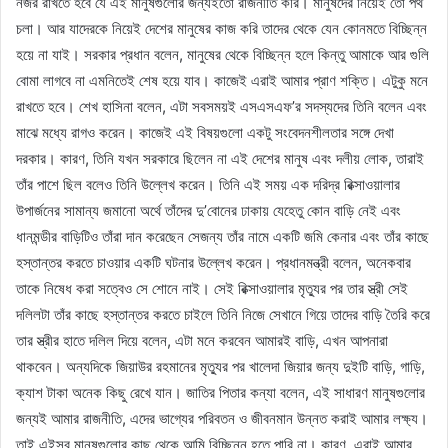
নজর রাখতে হবে যে এই মানুষগুলোর জন্যইতো রাজনীতি করি। মানুষদের নিয়েই তো পথ
চলা। আর যাদেরকে নিয়েই দেশের মানুষের কাজ করি তাদের থেকে যেন কোনমতে বিচ্ছিন্ন
হয়ে না যাই। সরকার প্রধান বলেন, মানুষের থেকে বিচ্ছিন্ন হলে কিন্তু আমাকে আর গুলি
বোমা লাগবে না এমনিতেই শেষ হয়ে যাব। কাজেই এরাই আমার প্রাণ শক্তি। এটুকু মনে
রাখতে হবে। শেখ হাসিনা বলেন, এটা সবসময়ই এসএসএফ’র সদস্যদের তিনি বলেন এবং
মাঝে মধ্যে রাগও করেন। কাজেই এই বিষয়গুলো একটু সংবেদনশীলতার সঙ্গে দেখা
দরকার। কারণ, তিনি যখন সরকারে ছিলেন না এই দেশের মানুষ এবং দলীয় লোক, তারাই
তাঁর পাশে ছিল বলেও তিনি উল্লেখ করেন। তিনি এই সময় এক দরিদ্র রিক্সাওয়ালার
উপার্জনের সামান্য জমানো অর্থে তাঁদের দু’বোনের ঢাকায় যেহেতু কোন বাড়ি নেই এবং
ধানমন্ডীর বাড়িটিও তাঁরা দান করেছেন সেজন্য তাঁর নামে একটি জমি কেনার এবং তাঁর কাছে
হস্তান্তর করতে চাওয়ার একটি ঘটনার উল্লেখ করেন। প্রধানমন্ত্রী বলেন, অনেকবার
তাকে নিষেধ করা সত্বেও সে শোনে নাই। সেই রিক্সাওয়ালার মৃত্যুর পর তার স্ত্রী সেই
দলিলটা তাঁর কাছে হস্তান্তর করতে চাইলে তিনি নিজে সেখানে গিয়ে তাদের বাড়ি তৈরি করে
তার স্ত্রীর হাতে দলিল দিয়ে বলেন, এটা মনে করবেন আমারই বাড়ি, এখন আপনারা
থাকবেন। অন্যদিকে জিয়াউর রহমানের মৃত্যুর পর খালেদা জিয়ার জন্য দুইটি বাড়ি, গাড়ি,
ক্যাশ টাকা অনেক কিছু রেখে যান। জাতির পিতার কন্যা বলেন, এই সাধারণ মানুষগুলোর
জন্যই আমার রাজনীতি, এদের ভাগ্যের পরিবতন ও জীবনমান উন্নত করাই আমার লক্ষ্য।
তাই এইসব মানুষগুলোর কাছ থেকে আমি বিচ্ছিন্ন হতে পারি না। কারণ, এরাই আমার