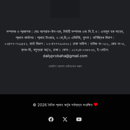
সম্পাদক ও প্রকাশক : মোঃ আশরাফ-উল-হক, নির্বাহী সম্পাদক এবং সি.ই.ও : এনামুল হক সাহেদ,
প্রধান কার্যালয় : প্রবাহ টাওয়ার, ৩ কে,ডি,এ এভিনিউ, খুলনা। বাণিজ্যিক বিভাগ :
০২৪৭৭-৭২২৫৫২. বার্তা বিভাগ : ০২-৪৭৭৭২০৫৩২। ঢাকা অফিস : হাউজ নং-২০১, রোড নং-৫,
ব্লক-ডি, বসুন্ধরা আ/এ, ঢাকা। ফোন : ০১৭১৪-০৩৮৮২৩, ই-মেইল:
dailyprobaha@gmail.com
মোবাইল অ্যাপস ডাউনলোড করুন
© 2026 দৈনিক প্রবাহ কর্তৃক সর্বস্বত্ব সংরক্ষিত
Facebook
X
YouTube