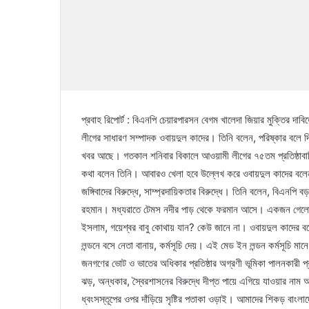
প্রবাহ রিপোর্ট : বিএনপি চেয়ারপারসন বেগম খালেদা জিয়ার মুক্তির দাব
লীগের সাধারণ সম্পাদক ওবায়দুল কাদের। তিনি বলেন, পরিষ্কার বলে 
খবর আছে। গতকাল শনিবার বিকালে আওয়ামী লীগের ৭৫তম প্রতিষ্ঠাবার্ষ
কথা বলেন তিনি। আবারও খেলা হবে উল্লেখ করে ওবায়দুল কাদের বলেন, খেলা
জঙ্গিবাদের বিরুদ্ধে, সাম্প্রদায়িকতার বিরুদ্ধে। তিনি বলেন, বিএ
রহমান। মধ্যরাতে টেমস নদীর পাড় থেকে ফরমান আসে। একজন গেল
ইসলাম, গয়েশ্বর বাবু কোথায় যান? কেউ জানে না। ওবায়দুল কাদের বলে
লন্ডনে বসে নেতা বানায়, কর্মসূচি দেয়। এই মেড ইন লন্ডন কর্মসূচি মা
জনগণের ভোট ও ভাতের অধিকার প্রতিষ্ঠার অগ্রণী ভূমিকা পালনকারী প্
ঝড়, অন্ধকার, স্বৈরশাসনের বিরুদ্ধে দীপ্ত পায়ে এগিয়ে যাওয়ার নাম
ধ্বংসস্তূপের ওপর দাঁড়িয়ে সৃষ্টির পতাকা ওড়াই। আমাদের শিকড় বাংল