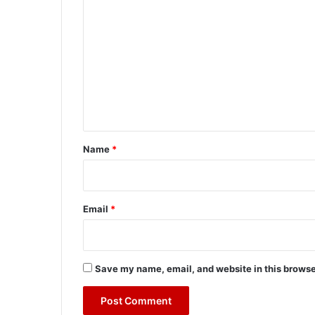
o
m
m
e
n
t
*
Name
*
Email
*
Save my name, email, and website in this browse