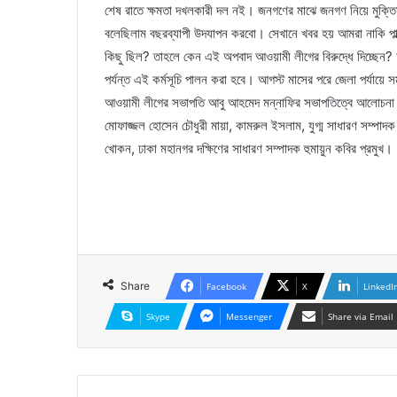
শেষ রাতে ক্ষমতা দখলকারী দল নই। জনগণের মাঝে জনগণ নিয়ে মুক্তিযুদ্ধ 
বলেছিলাম বছরব্যাপী উদযাপন করবো। সেখানে খবর হয় আমরা নাকি পাল্ট
কিছু ছিল? তাহলে কেন এই অপবাদ আওয়ামী লীগের বিরুদ্ধে দিচ্ছেন? আ
পর্যন্ত এই কর্মসূচি পালন করা হবে। আগস্ট মাসের পরে জেলা পর্যায়ে
আওয়ামী লীগের সভাপতি আবু আহমেদ মন্নাফির সভাপতিত্বে আলোচনা 
মোফাজ্জল হোসেন চৌধুরী মায়া, কামরুল ইসলাম, যুগ্ম সাধারণ সম্পাদক
খোকন, ঢাকা মহানগর দক্ষিণের সাধারণ সম্পাদক হুমায়ুন কবির প্রমুখ।
Share
Facebook
X
LinkedI
Skype
Messenger
Share via Email