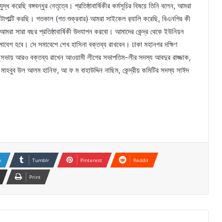
করেছি বঙ্গবন্ধুর নেতৃত্বে। প্রতিষ্ঠাবার্ষিকীর কর্মসূচির বিষয়ে তিনি বলেন, আমরা
াপাল্টি করছি। গতকাল (গত শুক্রবার) আমরা সাইকেল র‌্যালি করেছি, বিএনপির কী
মরা সারা বছর প্রতিষ্ঠাবার্ষিকী উদযাপন করবো। আমাদের কেন্দ্র থেকে ইউনিয়ন
 সমাবেশ হবে। সে সমাবেশে শেখ হাসিনা বক্তব্য রাখবেন। ঢাকা মহানগর দক্ষিণ
সভায় আরও বক্তব্য রাখেন আওয়ামী লীগের সভাপতিম-লীর সদস্য আবদুর রাজ্জাক,
 মাহবুব উল আলম হানিফ, আ ফ ম বাহাউদ্দিন নাছিম, কেন্দ্রীয় কমিটির সদস্য সাঈদ
n
Tumblr
Pinterest
Reddit
Print