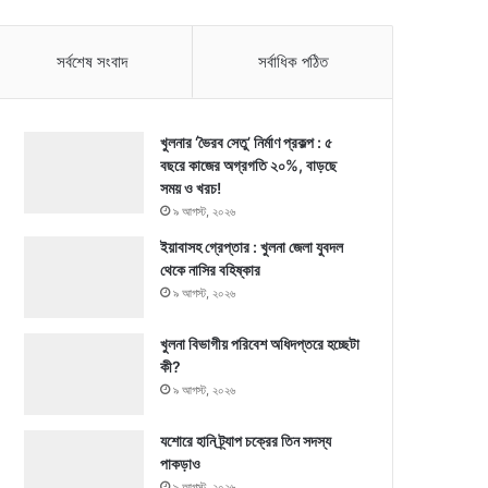
সর্বশেষ সংবাদ
সর্বাধিক পঠিত
খুলনার ‘ভৈরব সেতু’ নির্মাণ প্রকল্প : ৫
বছরে কাজের অগ্রগতি ২০%, বাড়ছে
সময় ও খরচ!
৯ আগস্ট, ২০২৬
ইয়াবাসহ গ্রেপ্তার : খুলনা জেলা যুবদল
থেকে নাসির বহিষ্কার
৯ আগস্ট, ২০২৬
খুলনা বিভাগীয় পরিবেশ অধিদপ্তরে হচ্ছেটা
কী?
৯ আগস্ট, ২০২৬
যশোরে হানি ট্র্যাপ চক্রের তিন সদস্য
পাকড়াও
৯ আগস্ট, ২০২৬