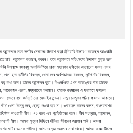
িতে আন্দোলনে নামা দলটির নেতাদের উদ্দেশে কড়া হুঁশিয়ারি উচ্চারণ করেছেন আওয়ামী
দিতে চাই, আন্দোলন করছেন, করেন। তবে আন্দোলনে সহিংসতার উপাদান যুক্ত হলে
িকী উপলক্ষে বঙ্গবন্ধু অ্যাভিনিউয়ে ঢাকা মহানগর দক্ষিণের আলোচনা সভায় এসব
 হবে দুর্নীতির বিরুদ্ধে, খেলা হবে অর্থপাচারের বিরুদ্ধে, লুটপাটের বিরুদ্ধে,
নপি বড় বড় কথা বলে। তাদের আন্দোলন ভুয়া। বিএনপিতে এখন আতঙ্কের নাম তারেক
ো, আরেকজন এলো, মধ্যরাতের ফরমান। তারেক রহমানের এ ফরমানে ফখরুল
ন, লন্ডনে বসে কর্মসূচি দেয় মেড ইন লন্ডন। নতুন নেতৃত্ব পাঠায় ফরমান আকারে।
নে কী? খেলা কিন্তু হবে, ছেড়ে দেওয়া হবে না। ওবায়দুল কাদের বলেন, বাংলাদেশের
রতিষ্ঠান আওয়ামী লীগ। ৭৫ বছর এই প্রতিষ্ঠানের বয়স। দীর্ঘ সংগ্রাম, আন্দোলন,
 আওয়ামী লীগ। আমরা মৃত্যুর মিছিলে দাঁড়িয়ে জীবনের জয়গান গাই। আমরা
াদেশের মাটির অনেক গভীরে। আমাদের জন্ম জনতার মাঝ থেকে। আমরা অস্ত্র উঁচিয়ে