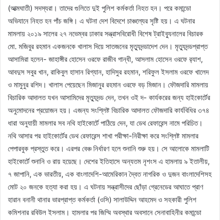
(আত্মঘাতী) সদস্যরা। তাদের গুলিতে দুই পুলিশ কর্মকর্তা নিহত হন। পরে কমান্ডো
অভিযানে নিহত হন পাঁচ জঙ্গি। এ ঘটনা দেশ বিদেশে চাঞ্চল্যের সৃষ্টি হয়। এ ঘটনার
মামলায় ২০১৯ সালের ২৭ নভেম্বর ঢাকার সন্ত্রাসবিরোধী বিশেষ ট্রাইব্যুনালের বিচারক
মো. মজিবুর রহমান একজনকে খালাস দিয়ে সাতজনের মৃত্যুদন্ডাদেশ দেন। মৃত্যুদন্ডপ্রাপ্ত
আসামিরা হলেন- জাহাঙ্গীর হোসেন ওরফে রাজীব গান্ধী, আসলাম হোসেন ওরফে র‌্যাশ,
আবদুস সবুর খান, রাকিবুল হাসান রিগ্যান, হাদিসুর রহমান, শরিফুল ইসলাম ওরফে খালেদ
ও মামুনুর রশিদ। খালাস পেয়েছেন মিজানুর রহমান ওরফে বড় মিজান। ফৌজদারি মামলায়
বিচারিক আদালত যখন আসামিদের মৃত্যুদন্ড দেন, তখন ওই দ- কার্যকরের জন্য হাইকোর্টের
অনুমোদনের প্রয়োজন হয়। এজন্য সংশ্লিষ্ট বিচারিক আদালত ফৌজদারি কার্যবিধির ৩৭৪
ধারা অনুযায়ী মামলার সব নথি হাইকোর্টে পাঠিয়ে দেন, যা ডেথ রেফারেন্স নামে পরিচিত।
নথি আসার পর হাইকোর্টের ডেথ রেফারেন্স শাখা পরীক্ষা-নিরীক্ষা করে সংশ্লিষ্ট মামলার
পেপারবুক প্রস্তুত করে। এরপর বেঞ্চ নির্ধারণ হলে শুনানি শুরু হয়। সে আলোকে মামলাটি
হাইকোর্টে শুনানি ও রায় হয়েছে। দেশের ইতিহাসে অন্যতম নৃশংস এ হামলায় ৯ ইতালীয়,
৭ জাপানি, এক ভারতীয়, এক বাংলাদেশি-আমেরিকান দ্বৈত নাগরিক ও দুজন বাংলাদেশিসহ
মোট ২০ জনকে হত্যা করা হয়। এ ঘটনায় সন্ত্রাসীদের ছোঁড়া গ্রেনেডের আঘাতে প্রাণ
হারান বনানী থানার ভারপ্রাপ্ত কর্মকর্তা (ওসি) সালাউদ্দিন আহমেদ ও সহকারী পুলিশ
কমিশনার রবিউল ইসলাম। হামলার পর জিম্মি অবস্থার অবসানে সেনাবাহিনীর কমান্ডো