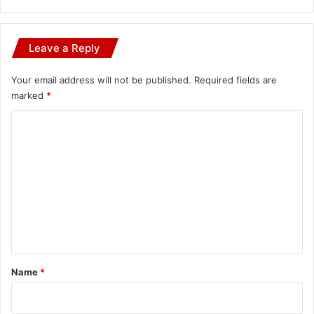
Leave a Reply
Your email address will not be published.
Required fields are
marked
*
C
o
m
m
e
n
t
*
Name
*