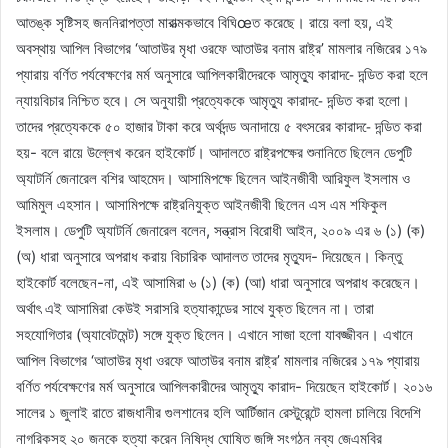
আতঙ্ক সৃষ্টিসহ জননিরাপত্তা মারাত্মকভাবে বিঘিœত করেছে। রায়ে বলা হয়, এই
অবস্থায় আপিল বিভাগের ‘আতাউর মৃধা ওরফে আতাউর বনাম রাষ্ট্র’ মামলার নজিরের ১৭৯
প্যারায় বর্ণিত পর্যবেক্ষণের মর্ম অনুসারে আপিলকারীদেরকে আমৃত্যু কারাদ-ে দন্ডিত করা হলে
ন্যায়বিচার নিশ্চিত হবে। সে অনুযায়ী প্রত্যেককে আমৃত্যু কারাদ-ে দন্ডিত করা হলো।
তাদের প্রত্যেককে ৫০ হাজার টাকা করে অর্থদন্ড অনাদায়ে ৫ বৎসরের কারাদ-ে দন্ডিত করা
হয়- বলে রায়ে উল্লেখ করেন হাইকোর্ট। আদালতে রাষ্ট্রপক্ষের শুনানিতে ছিলেন ডেপুটি
অ্যাটর্নি জেনারেল বশির আহমেদ। আসামিপক্ষে ছিলেন আইনজীবী আরিফুল ইসলাম ও
আমিমুল এহসান। আসামিপক্ষে রাষ্ট্রনিযুক্ত আইনজীবী ছিলেন এস এম শফিকুল
ইসলাম। ডেপুটি অ্যাটর্নি জেনারেল বলেন, সন্ত্রাস বিরোধী আইন, ২০০৯ এর ৬ (১) (ক)
(অ) ধারা অনুসারে অপরাধ করায় বিচারিক আদালত তাদের মৃত্যুদ- দিয়েছেন। কিন্তু
হাইকোর্ট বলেছেন-না, এই আসামিরা ৬ (১) (ক) (আ) ধারা অনুসারে অপরাধ করেছেন।
অর্থাৎ এই আসামিরা কেউই সরাসরি হত্যাকান্ডের সাথে যুক্ত ছিলেন না। তারা
সহযোগিতার (অ্যাবেটমেন্ট) সঙ্গে যুক্ত ছিলেন। এখানে সাজা হলো যাবজ্জীবন। এখানে
আপিল বিভাগের ‘আতাউর মৃধা ওরফে আতাউর বনাম রাষ্ট্র’ মামলার নজিরের ১৭৯ প্যারায়
বর্ণিত পর্যবেক্ষণের মর্ম অনুসারে আপিলকারীদের আমৃত্যু কারাদ- দিয়েছেন হাইকোর্ট। ২০১৬
সালের ১ জুলাই রাতে রাজধানীর গুলশানের হলি আর্টিজান রেস্টুরেন্টে হামলা চালিয়ে বিদেশি
নাগরিকসহ ২০ জনকে হত্যা করেন নিষিদ্ধ ঘোষিত জঙ্গি সংগঠন নব্য জেএমবির