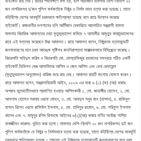
হাইকোর্ট রায় দেয়। রায়ের পর্যবেক্ষণে বলা হয়, হলি আর্টিজান হামলায় দেশি-বিদেশি ২০
জন নাগরিকসহ দু’জন পুলিশ কর্মকর্তাকে নিষ্ঠুর ও নির্মম ভাবে হত্যা করা হয়েছে। তাতে
বহির্বিশ্বে দেশের ভাবমূর্তি চরমভাবে ক্ষতিগ্রস্ত হয়েছে বলে রায়ে উল্লেখ করেছে
হাইকোর্ট। রাজধানীর গুলশানের হলি আর্টিজান বেকারিতে আলোচিত সন্ত্রাসী হামলা
মামলায় বিচারিক আদালতের দেয়া মৃত্যুদন্ডাদেশ কমিয়ে ৭ আসামীর আমৃত্যু কারাদন্ডাদেশের
রায়ে এই মন্তব্য করেছেন উচ্চ আদালত। রায়ে আদালত বলেন, নিষ্ঠুরতম হত্যাকান্ডটি
জনসাধারণের মনে চরম আতঙ্ক সৃষ্টিসহ জননিরাপত্তা মারাত্মকভাবে বিঘিœত করেছে।
বিচারপতি সহিদুল করিম ও বিচারপতি মো. মোস্তাফিজুর রহমানের সমন্বয়ে গঠিত একটি
হাইকোর্ট ডিভিশন বেঞ্চ আসামিদের আপিল ও জেল আপিল এবং ডেথ রেফারেন্স
(মৃত্যুদন্ডাদেশ অনুমোদন) খারিজ করে রায় দেয়। আদালত রায়টি বাংলায় ঘোষণা করেন।
রায়ে আদালত বলেন, সন্ত্রাসবিরোধী আইন, ২০০৯ এর ধারা ৬ (১) (ক) (আ) ধারার
অপরাধ সন্দেহাতীতভাবে প্রমাণিত হওয়ায় আপিলকারী ১. মো. জাহাঙ্গীর হোসেন, ২. মো.
আসলাম হোসেন সরদার ওরফে মোহন, ৩. মো. আবদুস সবুর খান (হাসান), ৪. রাকিবুল
হাসান রিগেন ওরফে রাফিউল ইসলাম, ৫. মো. হাদিসুর রহমান, ৬. মো. শরিফুল ইসলাম
খালেদ এবং ৭. মামুনুর রশিদ রিপনকে আইনের ৬(২)(আ) ধারায় বর্ণিত সর্বোচ্চ শাস্তি
যাবজ্জীবন কারাদ-ে দন্ডিত করা হলো। মামলায় দেশি-বিদেশি ২০ জন নাগরিকসহ দুই জন
পুলিশ কর্মকর্তাকে যে নিষ্ঠুর ও নির্মমভাবে হত্যা করা হয়েছে, তাতে বহির্বিশ্বে দেশের ভাবমূর্তি
চরমভাবে ক্ষতিগ্রস্ত হয়েছে। তাছাড়া এই নিষ্ঠুরতম হত্যাকান্ডটি জনসাধারণের মনে চরম