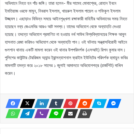
অভিযানে নিহত হন পাঁচ জঙ্গি। তারা হলেন- মীর সামেহ মোবাশ্বের, রোহান ইবনে
ইমতিয়াজ ওরফে মামুন, নিবরাস ইসলাম, খায়রুল ইসলাম পায়েল ও শফিকুল ইসলাম
উজ্জ্বল। এছাড়াও বিভিন্ন সময়ে আইনশৃঙ্খলা রক্ষাকারী বাহিনীর অভিযানের সময় নিহত
হয়েছেন নব্য জেএমবির আরও আট সদস্য। তাদের অভিযোগ থেকে অব্যাহতি দেওয়া
হয়েছে। তদন্তে অভিযোগ প্রমাণিত না হওয়ায় নর্থ সাউথ বিশ্ববিদ্যালয়ের শিক্ষক আবুল
হাসনাত রেজা করিমও অভিযোগ থেকে অব্যাহতি পান। ওই ঘটনায় সন্ত্রাসবিরোধী আইনে
গুলশান থানায় একটি মামলা করেন ওই থানার উপপরিদর্শক (এসআই) রিপন কুমার দাস।
পুলিশের কাউন্টার টেররিজম অ্যান্ড ট্রান্সন্যাশনাল ক্রাইম ইউনিটের পরিদর্শক হুমায়ুন কবির
মামলাটি তদন্ত করে ২০১৮ সালের ১ জুলাই আদালতে অভিযোগপত্র (চার্জশিট) দাখিল
করেন।