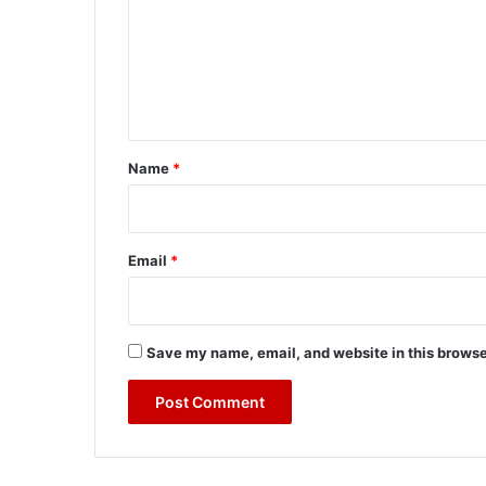
m
e
n
t
*
Name
*
Email
*
Save my name, email, and website in this browse