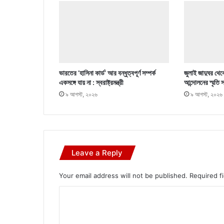
ভারতের ‘হাসিনা কার্ড’ আর বন্ধুত্বপূর্ণ সম্পর্ক
জুলাই জাদুঘর থেক
একসঙ্গে যায় না : স্বরাষ্ট্রমন্ত্রী
আন্দোলনের স্মৃতি
৯ আগস্ট, ২০২৬
৯ আগস্ট, ২০২৬
Leave a Reply
Your email address will not be published.
Required f
C
o
m