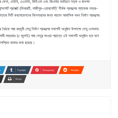
ি সার কেনা, এডিবি, এএফডি, জিইএফ এবং জিওবির অর্থায়নে সড়ক ও জনপথ
সপোর্ট প্রজেক্ট (বিআরটি, গাজীপুর-এয়ারপোর্ট)’ শীর্ষক প্রকল্পের প্যাকেজ নম্বর-
উত্তর সিটি করপোরেশনের ক্লিনারদের জন্য বহুতল আবাসিক ভবন নির্মাণ প্রকল্পের
ৈঠকে পদ্মা বহুমুখী সেতু নির্মাণ প্রকল্পের সমাপনী অনুষ্ঠান উপলক্ষে সেতু এলাকায়
শুক্রবার (৫ জুলাই) পদ্মা সেতুর মাওয়া প্রান্তে এই সমাপনী অনুষ্ঠান হবে বলে
ে উপস্থিত থাকার কথা রয়েছে।
n
Tumblr
Pinterest
Reddit
Print