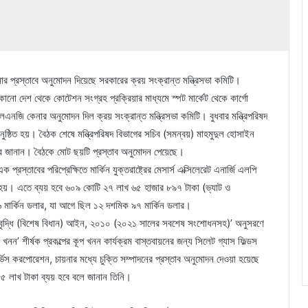
র প্রস্তাবে অনুমোদন দিয়েছে সরকারের ক্রয় সংক্রান্ত মন্ত্রিসভা কমিটি।
 কোনো দেশ থেকে কোটেশন সংগ্রহ প্রক্রিয়ার মাধ্যমে স্পট মার্কেট থেকে কার্গো
নজি কেনার অনুমোদন দিল ক্রয় সংক্রান্ত মন্ত্রিসভা কমিটি। বুধবার মন্ত্রিপরিষদ
নুষ্ঠিত হয়। বৈঠক শেষে মন্ত্রিপরিষদ বিভাগের সচিব (সমন্বয়) মাহমুদুল হোসাইন
দের জানান। বৈঠকে মোট ছয়টি প্রস্তাব অনুমোদন পেয়েছে।
স্তাবের পরিপ্রেক্ষিতে মার্কিন যুক্তরাষ্ট্রের মেসার্স এক্সিলেরেট এনার্জি এলপি
 হয়। এতে ব্যয় হবে ৬০৯ কোটি ২৭ লাখ ৬৫ হাজার ৮৯৭ টাকা (ভ্যাট ও
মার্কিন ডলার, যা আগে ছিল ১২ দশমিক ৯৭ মার্কিন ডলার।
বরাহ বৃদ্ধি (বিশেষ বিধান) আইন, ২০১০ (২০২১ সালের সবশেষ সংশোধনসহ)’ অনুসরণে
ন’ শীর্ষক প্রকল্পের কূপ খনন কার্যক্রম বাস্তবায়নের জন্য সিলেট গ্যাস ফিল্ডস
িস করপোরেশন, চায়নার মধ্যে চুক্তি সম্পাদনের প্রস্তাব অনুমোদন দেওয়া হয়েছে
৫ লাখ টাকা ব্যয় হবে বলে জানান তিনি।