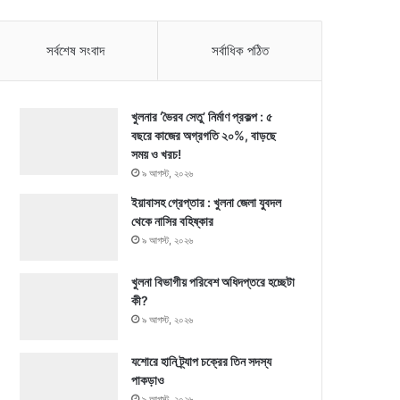
সর্বশেষ সংবাদ
সর্বাধিক পঠিত
খুলনার ‘ভৈরব সেতু’ নির্মাণ প্রকল্প : ৫
বছরে কাজের অগ্রগতি ২০%, বাড়ছে
সময় ও খরচ!
৯ আগস্ট, ২০২৬
ইয়াবাসহ গ্রেপ্তার : খুলনা জেলা যুবদল
থেকে নাসির বহিষ্কার
৯ আগস্ট, ২০২৬
খুলনা বিভাগীয় পরিবেশ অধিদপ্তরে হচ্ছেটা
কী?
৯ আগস্ট, ২০২৬
যশোরে হানি ট্র্যাপ চক্রের তিন সদস্য
পাকড়াও
৯ আগস্ট, ২০২৬