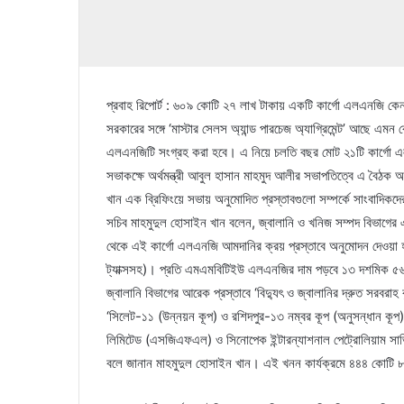
প্রবাহ রিপোর্ট : ৬০৯ কোটি ২৭ লাখ টাকায় একটি কার্গো এলএনজি কেনা
সরকারের সঙ্গে ‘মাস্টার সেলস অ্যান্ড পারচেজ অ্যাগ্রিমেন্ট’ আছে এমন
এলএনজিটি সংগ্রহ করা হবে। এ নিয়ে চলতি বছর মোট ২১টি কার্গো এলএ
সভাকক্ষে অর্থমন্ত্রী আবুল হাসান মাহমুদ আলীর সভাপতিত্বে এ বৈঠক অ
খান এক ব্রিফিংয়ে সভায় অনুমোদিত প্রস্তাবগুলো সম্পর্কে সাংবাদিক
সচিব মাহমুদুল হোসাইন খান বলেন, জ্বালানি ও খনিজ সম্পদ বিভাগের এক প্র
থেকে এই কার্গো এলএনজি আমদানির ক্রয় প্রস্তাবে অনুমোদন দেওয়া
ট্যাক্সসহ)। প্রতি এমএমবিটিইউ এলএনজির দাম পড়বে ১৩ দশমিক ৫৬ 
জ্বালানি বিভাগের আরেক প্রস্তাবে ‘বিদ্যুৎ ও জ্বালানির দ্রুত সর
‘সিলেট-১১ (উন্নয়ন কূপ) ও রশিদপুর-১৩ নম্বর কূপ (অনুসন্ধান কূপ) খন
লিমিটেড (এসজিএফএল) ও সিনোপেক ইন্টারন্যাশনাল পেট্রোলিয়াম সার্ভ
বলে জানান মাহমুদুল হোসাইন খান। এই খনন কার্যক্রমে ৪৪৪ কোটি ৮