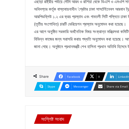
এছাড়া রাষ্ট্রীয় পর্যায়ে সৌদি আরব ও রাশিয়া থেকে ডিএপি ও এমওপ
অধিদপ্তর কর্তৃক বাস্তবায়নাধীন ‘গ্রেটার ঢাকা সাসটেইনেবল আরবান ট্রান্
আরপিডব্লিউ ১.২ এর ক্রয় প্রস্তাব এবং গাবতলী সিটি পল্লিতে ঢাকা 
(তৃতীয় সংশোধিত) চারটি ভেরিয়েশন প্রস্তাব অনুমোদন করা হয়েছে।
এর আগে অনুষ্ঠিত সরকারি অর্থনৈতিক বিষয় সংক্রান্ত মন্ত্রিসভা কমিটির ব
বিভিন্ন কাজের জন্য সরাসরি করায় পদ্ধতি অনুমোদন করা হয়েছে। আগামী 
জানা গেছে। অনুষ্ঠানে প্রধানমন্ত্রী শেখ হাসিনা প্রধান অতিথি হিসেব
Share
Facebook
X
LinkedI
Skype
Messenger
Share via Email
সংশ্লিষ্ট সংবাদ