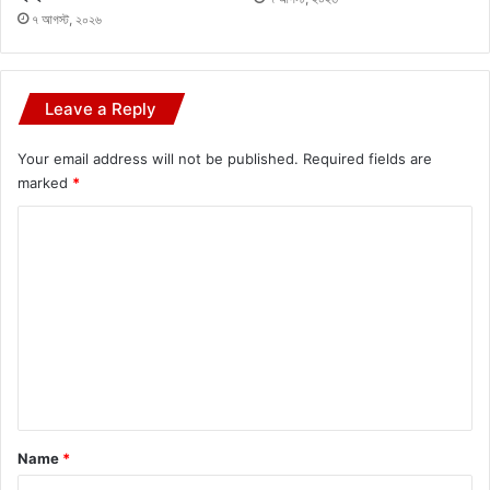
৭ আগস্ট, ২০২৬
Leave a Reply
Your email address will not be published.
Required fields are
marked
*
C
o
m
m
e
n
t
*
Name
*