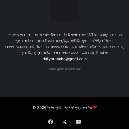
সম্পাদক ও প্রকাশক : মোঃ আশরাফ-উল-হক, নির্বাহী সম্পাদক এবং সি.ই.ও : এনামুল হক সাহেদ,
প্রধান কার্যালয় : প্রবাহ টাওয়ার, ৩ কে,ডি,এ এভিনিউ, খুলনা। বাণিজ্যিক বিভাগ :
০২৪৭৭-৭২২৫৫২. বার্তা বিভাগ : ০২-৪৭৭৭২০৫৩২। ঢাকা অফিস : হাউজ নং-২০১, রোড নং-৫,
ব্লক-ডি, বসুন্ধরা আ/এ, ঢাকা। ফোন : ০১৭১৪-০৩৮৮২৩, ই-মেইল:
dailyprobaha@gmail.com
মোবাইল অ্যাপস ডাউনলোড করুন
© 2026 দৈনিক প্রবাহ কর্তৃক সর্বস্বত্ব সংরক্ষিত
Facebook
X
YouTube