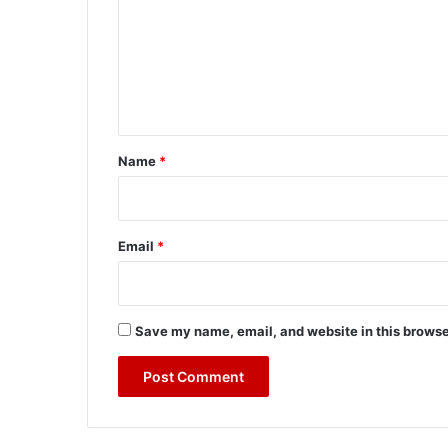
m
m
e
n
t
*
Name
*
Email
*
Save my name, email, and website in this browse