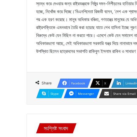
স্তব্ধ করে দেওয়ার জন্য রাষ্ট্রযন্ত্রকে নিষ্ঠুর দমন-নিপীড়নের হাতিয়
হচ্ছে, নিখোঁজ করে দিচ্ছে।’বিএনপিনেতা রিজভী বলেন, ‘দেশ এক শ্
পর এক হরণ করেছে। মানুষ অধিকার বঞ্চিত, গণতন্ত্রে মানুষের যে অধি
রাষ্ট্রশক্তিকে এমনভাবে তৈরি করা হয়েছে যাতে শেখ হাসিনা ইচ্ছে পূ
বিরুদ্ধে কেউ যেন মিছিল না করতে পারে। এদেশে কেউ যেন সমাবেশ না 
অধিকারগুলো আছে, সেই অধিকারগুলো সরকারি যন্ত্র দিয়ে নানাভাবে
উপস্থিত ছিলেন ছাত্রদলের সভাপতি রাকিবুল ইসলাম রাকিব ও সাধারণ
Share
Facebook
X
LinkedI
Skype
Messenger
Share via Email
সংশ্লিষ্ট সংবাদ