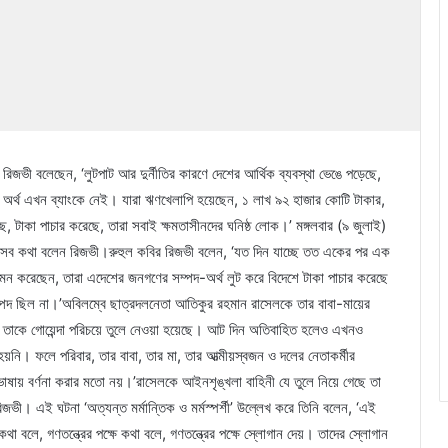
ির রিজভী বলেছেন, ‘লুটপাট আর দুর্নীতির কারণে দেশের আর্থিক ব্যবস্থা ভেঙে পড়েছে,
অর্থ এখন ব্যাংকে নেই। যারা ঋণখেলাপি হয়েছেন, ১ লাখ ৯২ হাজার কোটি টাকার,
 টাকা পাচার করেছে, তারা সবাই ক্ষমতাসীনদের ঘনিষ্ঠ লোক।’ মঙ্গলবার (৯ জুলাই)
লনে এসব কথা বলেন রিজভী।রুহুল কবির রিজভী বলেন, ‘যত দিন যাচ্ছে তত একের পর এক
দমন করেছেন, তারা এদেশের জনগণের সম্পদ-অর্থ লুট করে বিদেশে টাকা পাচার করেছে
পদ ছিল না।’অবিলম্বে ছাত্রদলনেতা আতিকুর রহমান রাসেলকে তার বাবা-মায়ের
র তাকে গোয়েন্দা পরিচয়ে তুলে নেওয়া হয়েছে। আট দিন অতিবাহিত হলেও এখনও
য়নি। ফলে পরিবার, তার বাবা, তার মা, তার আত্মীয়স্বজন ও দলের নেতাকর্মীর
ভাষায় বর্ণনা করার মতো নয়।’রাসেলকে আইনশৃঙ্খলা বাহিনী যে তুলে নিয়ে গেছে তা
ভী। এই ঘটনা ‘অত্যন্ত মর্মান্তিক ও মর্মস্পর্শী’ উল্লেখ করে তিনি বলেন, ‘এই
কথা বলে, গণতন্ত্রের পক্ষে কথা বলে, গণতন্ত্রের পক্ষে স্লোগান দেয়। তাদের স্লোগান