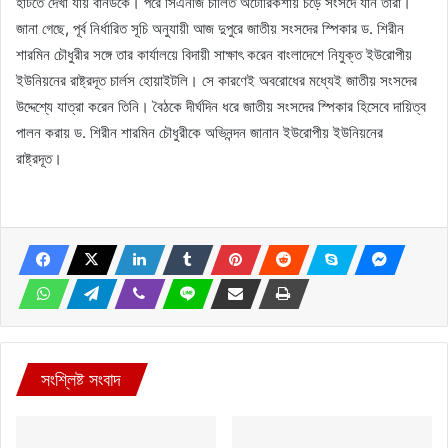
হাঁটতে দেখা যায় বার্নডকে। পরে সিএনজি চালিত অটোরিকশায় চড়ে সংসদে যান তারা।
জানা গেছে, পূর্ব নির্ধারিত সূচি অনুযায়ী আজ দুপুরে জাতীয় সংসদের স্পিকার ড. শিরীন
শারমিন চৌধুরীর সঙ্গে তার কার্যালয়ে বিদায়ী সাক্ষাৎ করেন বাংলাদেশে নিযুক্ত ইউরোপীয়
ইউনিয়নের রাষ্ট্রদূত চার্লস হোয়াইটলি। সে কারণেই অবরোধের মধ্যেই জাতীয় সংসদের
উদ্দেশ্যে যাত্রা করেন তিনি। বৈঠকে দীর্ঘদিন ধরে জাতীয় সংসদের স্পিকার হিসেবে দায়িত্ব
পালন করায় ড. শিরীন শারমিন চৌধুরীকে অভিনন্দন জানান ইউরোপীয় ইউনিয়নের
রাষ্ট্রদূত।
সংশ্লিষ্ট সংবাদ