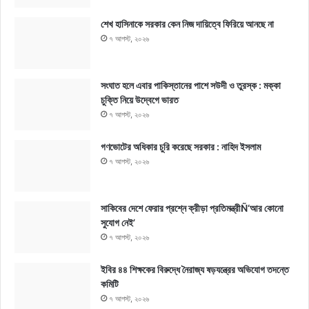
শেখ হাসিনাকে সরকার কেন নিজ দায়িত্বে ফিরিয়ে আনছে না
৭ আগস্ট, ২০২৬
সংঘাত হলে এবার পাকিস্তানের পাশে সউদী ও তুরস্ক : মক্কা
চুক্তি নিয়ে উদ্বেগে ভারত
৭ আগস্ট, ২০২৬
গণভোটের অধিকার চুরি করেছে সরকার : নাহিদ ইসলাম
৭ আগস্ট, ২০২৬
সাকিবের দেশে ফেরার প্রশ্নে ক্রীড়া প্রতিমন্ত্রীÑ‘আর কোনো
সুযোগ নেই’
৭ আগস্ট, ২০২৬
ইবির ৪৪ শিক্ষকের বিরুদ্ধে নৈরাজ্য ষড়যন্ত্রের অভিযোগ তদন্তে
কমিটি
৭ আগস্ট, ২০২৬