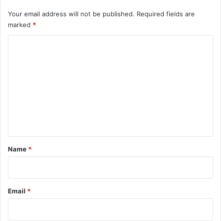
Your email address will not be published.
Required fields are
marked
*
C
o
m
m
e
n
t
*
Name
*
Email
*