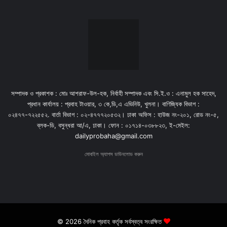
সম্পাদক ও প্রকাশক : মোঃ আশরাফ-উল-হক, নির্বাহী সম্পাদক এবং সি.ই.ও : এনামুল হক সাহেদ,
প্রধান কার্যালয় : প্রবাহ টাওয়ার, ৩ কে,ডি,এ এভিনিউ, খুলনা। বাণিজ্যিক বিভাগ :
০২৪৭৭-৭২২৫৫২. বার্তা বিভাগ : ০২-৪৭৭৭২০৫৩২। ঢাকা অফিস : হাউজ নং-২০১, রোড নং-৫,
ব্লক-ডি, বসুন্ধরা আ/এ, ঢাকা। ফোন : ০১৭১৪-০৩৮৮২৩, ই-মেইল:
dailyprobaha@gmail.com
মোবাইল অ্যাপস ডাউনলোড করুন
© 2026 দৈনিক প্রবাহ কর্তৃক সর্বস্বত্ব সংরক্ষিত