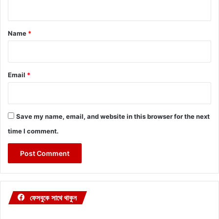
n
t
*
Name
*
Email
*
Save my name, email, and website in this browser for the next
time I comment.
ফেসবুকে সাথে থাকুন