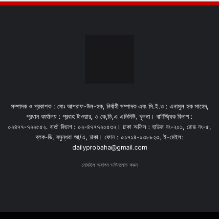
সম্পাদক ও প্রকাশক : মোঃ আশরাফ-উল-হক, নির্বাহী সম্পাদক এবং সি.ই.ও : এনামুল হক সাহেদ,
প্রধান কার্যালয় : প্রবাহ টাওয়ার, ৩ কে,ডি,এ এভিনিউ, খুলনা। বাণিজ্যিক বিভাগ :
০২৪৭৭-৭২২৫৫২. বার্তা বিভাগ : ০২-৪৭৭৭২০৫৩২। ঢাকা অফিস : হাউজ নং-২০১, রোড নং-৫,
ব্লক-ডি, বসুন্ধরা আ/এ, ঢাকা। ফোন : ০১৭১৪-০৩৮৮২৩, ই-মেইল:
dailyprobaha@gmail.com
মোবাইল অ্যাপস ডাউনলোড করুন