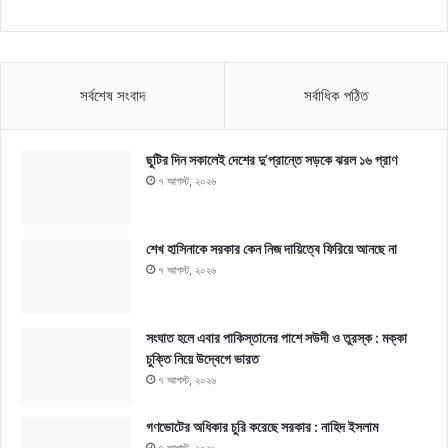
সর্বশেষ সংবাদ
সর্বাধিক পঠিত
ছুটির দিন সকালেই দেশের দু’প্রান্তে সড়কে ঝরল ১৬ প্রাণ
৭ আগস্ট, ২০২৬
শেখ হাসিনাকে সরকার কেন নিজ দায়িত্বে ফিরিয়ে আনছে না
৭ আগস্ট, ২০২৬
সংঘাত হলে এবার পাকিস্তানের পাশে সউদী ও তুরস্ক : মক্কা
চুক্তি নিয়ে উদ্বেগে ভারত
৭ আগস্ট, ২০২৬
গণভোটের অধিকার চুরি করেছে সরকার : নাহিদ ইসলাম