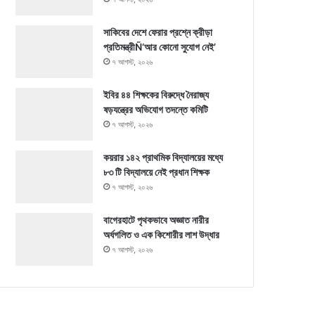
সাকিবের দেশে ফেরার প্রশ্নে ক্রীড়া
প্রতিমন্ত্রীÑ‘আর কোনো সুযোগ নেই’
৭ আগস্ট, ২০২৬
ইবির ৪৪ শিক্ষকের বিরুদ্ধে নৈরাজ্য
ষড়যন্ত্রের অভিযোগ তদন্তে কমিটি
৭ আগস্ট, ২০২৬
কয়রার ১৪২ প্রাথমিক বিদ্যালয়ের মধ্যে
৮৩ টি বিদ্যালয়ে নেই প্রধান শিক্ষক
৭ আগস্ট, ২০২৬
বাগেরহাটে পৃথকভাবে অজ্ঞাত নারীর
অর্ধগলিত ও এক কিশোরীর লাশ উদ্ধার
৭ আগস্ট, ২০২৬