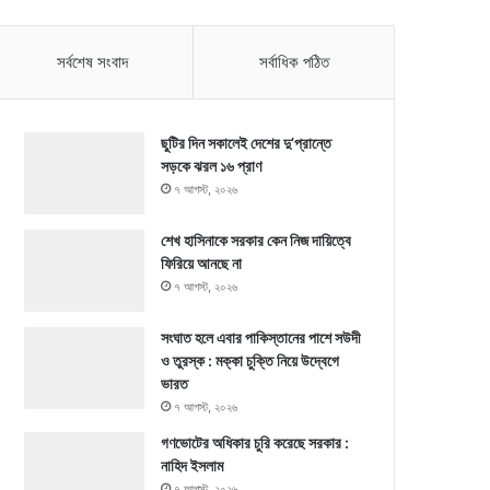
সর্বশেষ সংবাদ
সর্বাধিক পঠিত
ছুটির দিন সকালেই দেশের দু’প্রান্তে
সড়কে ঝরল ১৬ প্রাণ
৭ আগস্ট, ২০২৬
শেখ হাসিনাকে সরকার কেন নিজ দায়িত্বে
ফিরিয়ে আনছে না
৭ আগস্ট, ২০২৬
সংঘাত হলে এবার পাকিস্তানের পাশে সউদী
ও তুরস্ক : মক্কা চুক্তি নিয়ে উদ্বেগে
ভারত
৭ আগস্ট, ২০২৬
গণভোটের অধিকার চুরি করেছে সরকার :
নাহিদ ইসলাম
৭ আগস্ট, ২০২৬