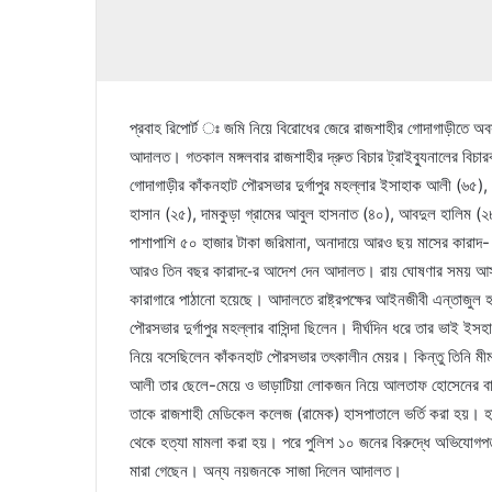
প্রবাহ রিপোর্ট ঃ জমি নিয়ে বিরোধের জেরে রাজশাহীর গোদাগাড়ীতে অব
আদালত। গতকাল মঙ্গলবার রাজশাহীর দ্রুত বিচার ট্রাইব্যুনালের বিচ
গোদাগাড়ীর কাঁকনহাট পৌরসভার দুর্গাপুর মহল্লার ইসাহাক আলী (৬৫), 
হাসান (২৫), দামকুড়া গ্রামের আবুল হাসনাত (৪০), আবদুল হালিম (২
পাশাপাশি ৫০ হাজার টাকা জরিমানা, অনাদায়ে আরও ছয় মাসের কারাদ
আরও তিন বছর কারাদ-ের আদেশ দেন আদালত। রায় ঘোষণার সময় আসামি
কারাগারে পাঠানো হয়েছে। আদালতে রাষ্ট্রপক্ষের আইনজীবী এন্তাজুল
পৌরসভার দুর্গাপুর মহল্লার বাসিন্দা ছিলেন। দীর্ঘদিন ধরে তার ভাই
নিয়ে বসেছিলেন কাঁকনহাট পৌরসভার তৎকালীন মেয়র। কিন্তু তিনি মীম
আলী তার ছেলে-মেয়ে ও ভাড়াটিয়া লোকজন নিয়ে আলতাফ হোসেনের ব
তাকে রাজশাহী মেডিকেল কলেজ (রামেক) হাসপাতালে ভর্তি করা হয়। হা
থেকে হত্যা মামলা করা হয়। পরে পুলিশ ১০ জনের বিরুদ্ধে অভিযো
মারা গেছেন। অন্য নয়জনকে সাজা দিলেন আদালত।