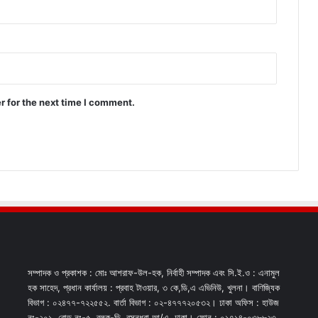
r for the next time I comment.
সম্পাদক ও প্রকাশক : মোঃ আশরাফ-উল-হক, নির্বাহী সম্পাদক এবং সি.ই.ও : এনামুল
হক সাহেদ, প্রধান কার্যালয় : প্রবাহ টাওয়ার, ৩ কে,ডি,এ এভিনিউ, খুলনা। বাণিজ্যিক
বিভাগ : ০২৪৭৭-৭২২৫৫২. বার্তা বিভাগ : ০২-৪৭৭৭২০৫৩২। ঢাকা অফিস : হাউজ
নং-২০১, রোড নং-৫, ব্লক-ডি, বসুন্ধরা আ/এ, ঢাকা। ফোন : ০১৭১৪-০৩৮৮২৩,