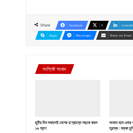
Share
Facebook
X
LinkedI
Skype
Messenger
Share via Email
সংশ্লিষ্ট সংবাদ
ছুটির দিন সকালেই দেশের দু’প্রান্তে সড়কে ঝরল
সংঘাত হলে এবার 
১৬ প্রাণ
তুরস্ক : মক্কা চু