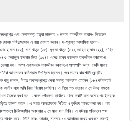
সরপ্রাপ্ত এক সেনাসদস্য হত্যা মামলায় ৯ জনকে যাবজ্জীবন কারাদ- দিয়েছেন
ারক মোহাঃ মহিদুজ্জামান এ রায় ঘোষণা করেন। দ-প্রাপ্ত আসামিরা হলেন-
মোঃ হাসান (৫২), মনি খাতুন (২৬), মুক্তা খাতুন (৩২), জাহিদ হাসান (২২), নাহিদ
৮) ও সেরাজুল ইসলাম মিয়া (৩০)। এদের মধ্যে দুজনকে যাবজ্জীবন কারাদ-ের
- দেওয়া হয়। অপর একজনকে যাবজ্জীবন কারাদ-ের পাশাপাশি অন্য একটি ধারায়
রা আদালতের কাঠগড়ায় উপস্থিত ছিলেন। পরে তাদের রাজশাহী কেন্দ্রীয়
 হক বাবু জানান, নিহত অবসরপ্রাপ্ত সেনা সদস্য আলতাফ হোসেন (৫৮) কাঁকনহাট
 ইসহাক আলীর সঙ্গে জমি নিয়ে বিরোধ চলছিল। এ নিয়ে গত বছরের ৩ মে উভয় পক্ষকে
াংসা বৈঠকে ব্যর্থ হন। সেদিন পৌরসভা কার্যালয় থেকে সবাই চলে আসার পর ইসহাক
াড়িতে হামলা করেন। এ সময় আলতাফকে পিটিয়ে ও কুপিয়ে আহত করা হয়। পরে
সপাতালে চিকিৎসাধীন অবস্থায় ৬ মে মারা যান তিনি। এ ঘটনায় পরিবারের পক্ষ
গপত্র দাখিল করে। তিনি আরও জানান, মামলার ১০ আসামির মধ্যে একজন আগেই