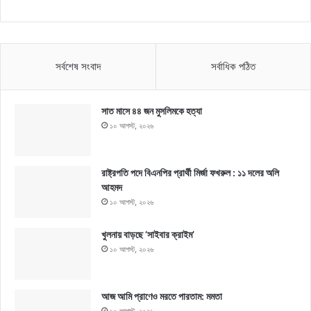
সর্বশেষ সংবাদ
সর্বাধিক পঠিত
সাত মাসে ৪৪ জন মুসলিমকে হত্যা
১০ আগস্ট, ২০২৬
রাষ্ট্রপতি পদে বিএনপির প্রার্থী মির্জা ফখরুল : ১১ দলের অলি
আহমদ
১০ আগস্ট, ২০২৬
খুলনায় বাড়ছে ‘সাইবার ক্রাইম’
১০ আগস্ট, ২০২৬
আজ আমি প্রাণেও মরতে পারতাম: মমতা