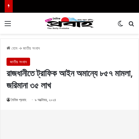
Menu
Switch
এখা
হোম
→
জাতীয় সংবাদ
জাতীয় সংবাদ
রাজধানীতে ট্রাফিক আইন অমান্যে ৮৫৭ মামলা,
জরিমানা ৩৫ লাখ
দৈনিক প্রবাহ
৯ অক্টোবর, ২০২৪