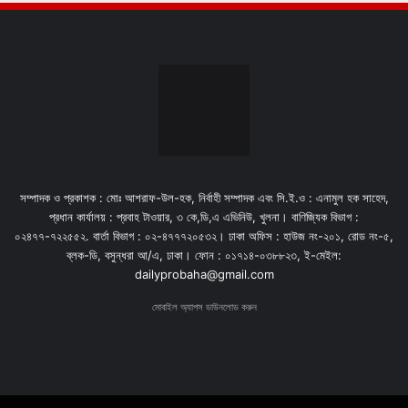
সম্পাদক ও প্রকাশক : মোঃ আশরাফ-উল-হক, নির্বাহী সম্পাদক এবং সি.ই.ও : এনামুল হক সাহেদ,
প্রধান কার্যালয় : প্রবাহ টাওয়ার, ৩ কে,ডি,এ এভিনিউ, খুলনা। বাণিজ্যিক বিভাগ :
০২৪৭৭-৭২২৫৫২. বার্তা বিভাগ : ০২-৪৭৭৭২০৫৩২। ঢাকা অফিস : হাউজ নং-২০১, রোড নং-৫,
ব্লক-ডি, বসুন্ধরা আ/এ, ঢাকা। ফোন : ০১৭১৪-০৩৮৮২৩, ই-মেইল:
dailyprobaha@gmail.com
মোবাইল অ্যাপস ডাউনলোড করুন