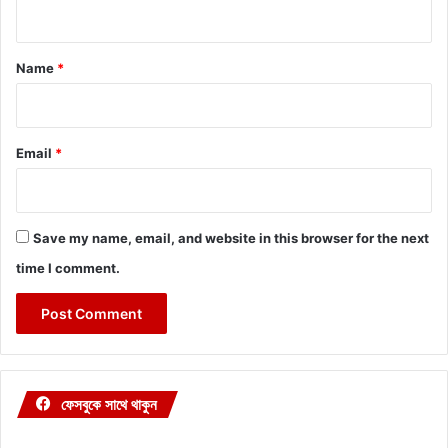
n
t
*
Name
*
Email
*
Save my name, email, and website in this browser for the next
time I comment.
ফেসবুকে সাথে থাকুন