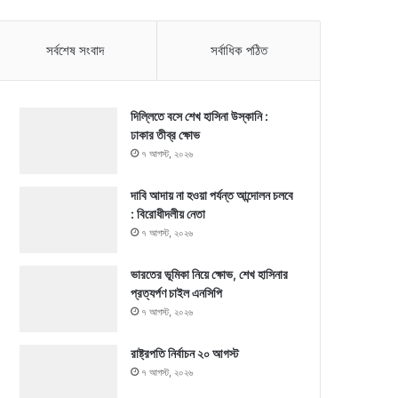
সর্বশেষ সংবাদ
সর্বাধিক পঠিত
দিল্লিতে বসে শেখ হাসিনা উস্কানি :
ঢাকার তীব্র ক্ষোভ
৭ আগস্ট, ২০২৬
দাবি আদায় না হওয়া পর্যন্ত আন্দোলন চলবে
: বিরোধীদলীয় নেতা
৭ আগস্ট, ২০২৬
ভারতের ভূমিকা নিয়ে ক্ষোভ, শেখ হাসিনার
প্রত্যর্পণ চাইল এনসিপি
৭ আগস্ট, ২০২৬
রাষ্ট্রপতি নির্বাচন ২০ আগস্ট
৭ আগস্ট, ২০২৬