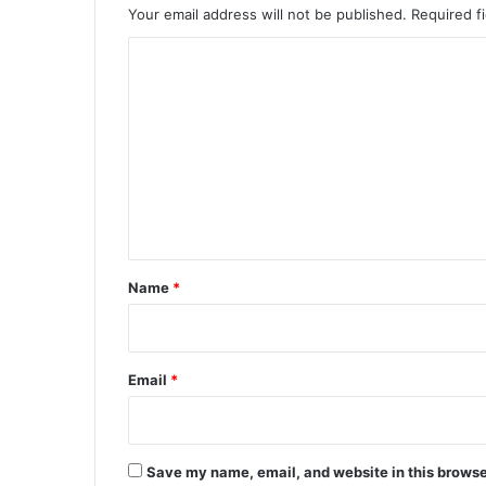
Your email address will not be published.
Required f
C
o
m
m
e
n
t
*
Name
*
Email
*
Save my name, email, and website in this browse