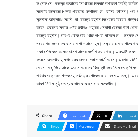
অধ্যক্ষ মো. ফজলুর রহমানের নিখোঁজের বিষয়টি উপজেলা নির্বাহী কর্মকর
সরকারি কলেজের শিক্ষক পরিষদের সম্পাদক মো. আমির হোসেন। গত রোবব
সুলতানা আক্তারও স্বামী মো. ফজলুর রহমান নিখোঁজের বিষয়টি উল্লেখ
করেন, শুক্রবার সকাল ৮টায় নবীগঞ্জ শহরের ওসমানী রোডের বাসা থেকে ব
ফজলুর রহমান। তারপর থেকে তার খোঁজ পাওয়া যাচ্ছিল না। অধ্যক্ষ ম
দায়ের পর দেশের সব থানায় বার্তা পাঠানো হয়। সন্ধ্যায় ঢাকার শাহব
ঢাকা মেডিকেল কলেজ হাসপাতালের মর্গে পাওয়া গেছে। এসআই আরও জান
অজ্ঞান অবস্থায় হাসপাতালের জরুরি বিভাগে ভর্তি করেন। এরপর তিনি 
কোনো কিছু দিয়ে তাকে অজ্ঞান করে সব কিছু লুট করে নিয়ে গেছে ছিনত
পরিবার ও ছাত্র-শিক্ষকসহ সর্বমহলে শোকের ছায়া নেমে এসেছে। অধ্যক
কারণ নির্ণয়ে সুষ্ঠু তদন্তের দাবি করেছেন তার সহকর্মীরা।
Share
Facebook
X
LinkedI
Skype
Messenger
Share via Email