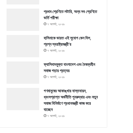
প্রথম শ্রেণিতে লটারি, অন্য সব শ্রেণিতে
ভর্তি পরীক্ষা
৭ আগস্ট, ২০২৬
হাসিনাকে ভারত এই সুযোগ কেন দিল,
প্রশ্ন স্বরাষ্ট্রমন্ত্রী’র
৭ আগস্ট, ২০২৬
ফ্যাসিবাদমুক্ত বাংলাদেশ এবং বৈষম্যহীন
সমাজ গড়ার প্রত্যয়
৭ আগস্ট, ২০২৬
গণমানুষের আকাঙ্খার বাস্তবায়ন,
ধ্বংসপ্রাপ্ত অর্থনীতি পুনরুদ্ধার এবং নতুন
সমাজ বিনির্মাণে প্রধানমন্ত্রী কাজ করে
যাচ্ছেন
৭ আগস্ট, ২০২৬