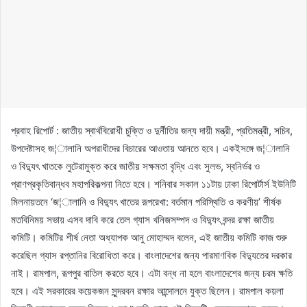
প্রবাহ রিপোর্ট : জাতীয় স্বার্থবিরোধী চুক্তি ও দুর্নীতির জন্য দায়ী মন্ত্রী, প্রতিমন্ত্রী, সচিব,
উপদেষ্টাসহ জ¦ালানি অপরাধীদের বিচারের আওতায় আনতে হবে। একইসঙ্গে জ¦ালানি
ও বিদ্যুৎ খাতকে লুটেরামুক্ত করে জাতীয় সক্ষমতা বৃদ্ধি এবং সুলভ, স্বনির্ভর ও
প্রাণপ্রকৃতিবান্ধব মহাপরিকল্পনা নিতে হবে। শনিবার সকাল ১১টায় ঢাকা রিপোর্টার্স ইউনিটি
মিলনায়তনে ‘জ¦ালানি ও বিদ্যুৎ খাতের রূপরেখা: বর্তমান পরিস্থিতি ও করণীয়’ শীর্ষক
মতবিনিময় সভায় এসব দাবি করে তেল গ্যাস খনিজসম্পদ ও বিদ্যুৎ বন্দর রক্ষা জাতীয়
কমিটি। কমিটির শীর্ষ নেতা অধ্যাপক আনু মোহাম্মদ বলেন, এই জাতীয় কমিটি কাজ শুরু
করেছিল গ্যাস রপ্তানির বিরোধিতা করে। বাংলাদেশের জন্য পারমাণবিক বিদ্যুতের দরকার
নাই। রামপাল, রূপপুর বাতিল করতে হবে। এটা বন্ধ না হলে বাংলাদেশের জন্য চরম ক্ষতি
হবে। এই সরকারের কয়েকজন সুন্দরবন রক্ষার আন্দোলনে যুক্ত ছিলেন। রামপাল কয়লা