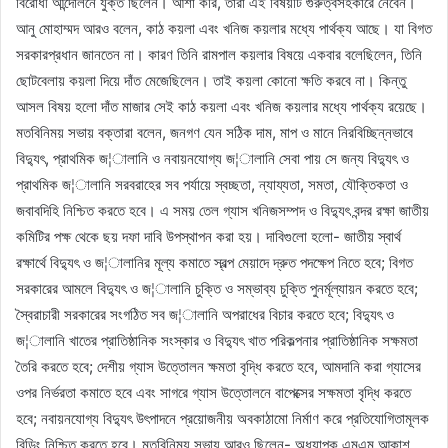
বিরোধী আন্দোলনে যুক্ত ছিলেন। আশা করি, তারা এই বিষয়টি গুরুত্বসহকারে নেবেন।
আনু মোহাম্মদ আরও বলেন, কাঠ কয়লা এবং খনিজ কয়লার মধ্যে পার্থক্য আছে। যা বিগত
সরকারপ্রধান জানতেন না। কারণ তিনি রামপাল কয়লার বিষয়ে একবার বলেছিলেন, তিনি
ছোটবেলায় কয়লা দিয়ে দাঁত মেজেছিলেন। তাই কয়লা কোনো ক্ষতি করবে না। কিন্তু
আসল বিষয় হলো দাঁত মাজার সেই কাঠ কয়লা এবং খনিজ কয়লার মধ্যে পার্থক্য রয়েছে।
মতবিনিময় সভায় বক্তারা বলেন, জনগণ যেন সঠিক দাম, মাপ ও মানে নিরবিচ্ছিন্নভাবে
বিদ্যুৎ, প্রাথমিক জ¦ালানি ও নবায়নযোগ্য জ¦ালানি সেবা পায় সে জন্য বিদ্যুৎ ও
প্রাথমিক জ¦ালানি সরবরাহের সব পর্যায়ে স্বচ্ছতা, ন্যায্যতা, সমতা, যৌক্তিকতা ও
জবাবদিহি নিশ্চিত করতে হবে। এ সময় তেল গ্যাস খনিজসম্পদ ও বিদ্যুৎ বন্দর রক্ষা জাতীয়
কমিটির পক্ষ থেকে ছয় দফা দাবি উপস্থাপন করা হয়। দাবিগুলো হলো- জাতীয় স্বার্থ
রক্ষার্থে বিদ্যুৎ ও জ¦ালানির মূল্য কমাতে স্বল্প মেয়াদে দ্রুত পদক্ষেপ নিতে হবে; বিগত
সরকারের আমলে বিদ্যুৎ ও জ¦ালানি চুক্তি ও সম্ভাব্য চুক্তি পুনর্মূল্যায়ন করতে হবে;
স্বৈরাচারী সরকারের সংগঠিত সব জ¦ালানি অপরাধের বিচার করতে হবে; বিদ্যুৎ ও
জ¦ালানি খাতের প্রাতিষ্ঠানিক সংস্কার ও বিদ্যুৎ খাত পরিকল্পনার প্রাতিষ্ঠানিক সক্ষমতা
তৈরি করতে হবে; দেশীয় গ্যাস উত্তোলন ক্ষমতা বৃদ্ধি করতে হবে, আমদানি করা গ্যাসের
ওপর নির্ভরতা কমাতে হবে এবং সাগরে গ্যাস উত্তোলনে বাপেক্সের সক্ষমতা বৃদ্ধি করতে
হবে; নবায়নযোগ্য বিদ্যুৎ উৎপাদনে প্রয়োজনীয় অবকাঠামো নির্মাণ করে প্রতিযোগিতামূলক
বিডিং নিশ্চিত করতে হবে। মতবিনিময় সভায় আরও ছিলেন- অধ্যাপক এমএম আকাশ,