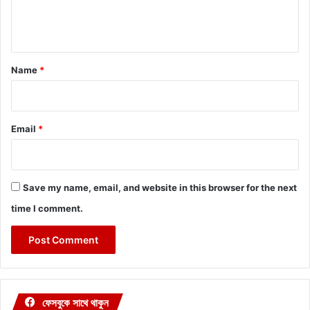
e
n
t
*
Name
*
Email
*
Save my name, email, and website in this browser for the next
time I comment.
ফেসবুকে সাথে থাকুন