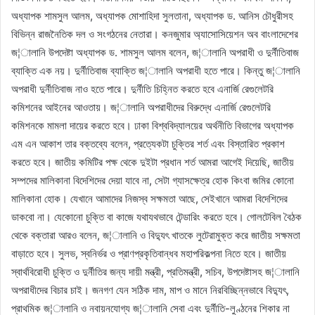
অধ্যাপক শামসুল আলম, অধ্যাপক মোশাহিদা সুলতানা, অধ্যাপক ড. আনিস চৌধুরীসহ
বিভিন্ন রাজনৈতিক দল ও সংগঠনের নেতারা। কনজুমার অ্যাসোসিয়েশন অব বাংলাদেশের
জ¦ালানি উপদেষ্টা অধ্যাপক ড. শামসুল আলম বলেন, জ¦ালানি অপরাধী ও দুর্নীতিবাজ
ব্যাক্তি এক নয়। দুর্নীতিবাজ ব্যাক্তি জ¦ালানি অপরাধী হতে পারে। কিন্তু জ¦ালানি
অপরাধী দুর্নীতিবাজ নাও হতে পারে। দুর্নীতি চিহ্নিত করতে হবে এনার্জি রেগুলেটরি
কমিশনের আইনের আওতায়। জ¦ালানি অপরাধীদের বিরুদ্ধে এনার্জি রেগুলেটরি
কমিশনকে মামলা দায়ের করতে হবে। ঢাকা বিশ্ববিদ্যালয়ের অর্থনীতি বিভাগের অধ্যাপক
এম এন আকাশ তার বক্তব্যে বলেন, প্রত্যেকটা চুক্তির শর্ত এবং বিস্তারিত প্রকাশ
করতে হবে। জাতীয় কমিটির পক্ষ থেকে দুইটা প্রধান শর্ত আমরা আগেই দিয়েছি, জাতীয়
সম্পদের মালিকানা বিদেশিদের দেয়া যাবে না, সেটা গ্যাসক্ষেত্র হোক কিংবা জমির কোনো
মালিকানা হোক। যেখানে আমাদের নিজস্ব সক্ষমতা আছে, সেইখানে আমরা বিদেশিদের
ডাকবো না। যেকোনো চুক্তি বা কাজে যথাযথভাবে টেন্ডারিং করতে হবে। গোলটেবিল বৈঠক
থেকে বক্তারা আরও বলেন, জ¦ালানি ও বিদ্যুৎ খাতকে লুটেরামুক্ত করে জাতীয় সক্ষমতা
বাড়াতে হবে। সুলভ, স্বনির্ভর ও প্রাণপ্রকৃতিবান্ধব মহাপরিকল্পনা নিতে হবে। জাতীয়
স্বার্থবিরোধী চুক্তি ও দুর্নীতির জন্য দায়ী মন্ত্রী, প্রতিমন্ত্রী, সচিব, উপদেষ্টাসহ জ¦ালানি
অপরাধীদের বিচার চাই। জনগণ যেন সঠিক দাম, মাপ ও মানে নিরবিচ্ছিন্নভাবে বিদ্যুৎ,
প্রাথমিক জ¦ালানি ও নবায়নযোগ্য জ¦ালানি সেবা এবং দুর্নীতি-লুণ্ঠনের শিকার না