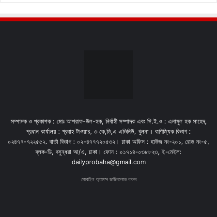
সম্পাদক ও প্রকাশক : মোঃ আশরাফ-উল-হক, নির্বাহী সম্পাদক এবং সি.ই.ও : এনামুল হক সাহেদ,
প্রধান কার্যালয় : প্রবাহ টাওয়ার, ৩ কে,ডি,এ এভিনিউ, খুলনা। বাণিজ্যিক বিভাগ :
০২৪৭৭-৭২২৫৫২. বার্তা বিভাগ : ০২-৪৭৭৭২০৫৩২। ঢাকা অফিস : হাউজ নং-২০১, রোড নং-৫,
ব্লক-ডি, বসুন্ধরা আ/এ, ঢাকা। ফোন : ০১৭১৪-০৩৮৮২৩, ই-মেইল:
dailyprobaha@gmail.com
মোবাইল অ্যাপস ডাউনলোড করুন