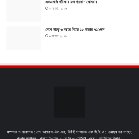
এসএসসি পরীক্ষার ফল প্রকাশ সোমবার
৯ আগস্ট, ২০২৬
দেশে সাড়ে ৬ বছরে নিহত ১৫ হাজার ৭১২জন
৯ আগস্ট, ২০২৬
সম্পাদক ও প্রকাশক : মোঃ আশরাফ-উল-হক, নির্বাহী সম্পাদক এবং সি.ই.ও : এনামুল হক সাহেদ,
প্রধান কার্যালয় : প্রবাহ টাওয়ার, ৩ কে,ডি,এ এভিনিউ, খুলনা। বাণিজ্যিক বিভাগ :