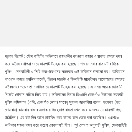
প্রবাহ রিপোর্ট : যৌথ বাহিনীর অভিযানে রাজধানীর কাওরান বাজার এলাকায় রাস্তা দখল
করে অবৈধ স্থাপনা ও দোকানপাট উচ্ছেদ করা হয়েছে। গত সোমবার রাত ৮টার দিকে
পুলিশ, সেনাবাহিনী ও সিটি করপোরেশনের সমন্বয়ে এই অভিযান চালানো হয়। অভিযানে
কাওরান বাজার মসজিদ মার্কেট, চিকেন মার্কেট ও ডিআইডি মার্কেটসহ আশেপাশের রাস্তায়
অবৈধভাবে গড়ে ওঠা শতাধিক দোকানপাট উচ্ছেদ করা হয়েছে। এ সময় অনেক দোকানি
নিজেই দোকান সরিয়ে নিয়ে যায়। অভিযানের বিষয়ে ডিএমপি তেজগাঁও বিভাগের সহকারী
পুলিশ কমিশনার (এসি, তেজগাঁও জোন) সালেহ্ মুহম্মদ জাকারিয়া বলেন, গতকাল (গত
সোমবার) কাওরান বাজার এলাকায় সিংহভাগ রাস্তা দখল করে অসংখ্য দোকানপাট গড়ে
উঠেছিল। এর দুই দিন আগে মাইকিং করে তাদের চলে যেতে বলা হয়েছিল। এরপরও
অধিকার সড়ক দখল করে কয়েশ দোকানপাট ছিল। পূর্ব ঘোষণা অনুযায়ী পুলিশ, সেনাবাহিনী