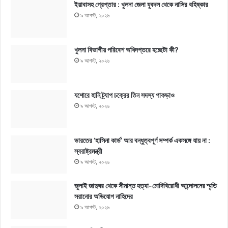
ইয়াবাসহ গ্রেপ্তার : খুলনা জেলা যুবদল থেকে নাসির বহিষ্কার
৯ আগস্ট, ২০২৬
খুলনা বিভাগীয় পরিবেশ অধিদপ্তরে হচ্ছেটা কী?
৯ আগস্ট, ২০২৬
যশোরে হানি ট্র্যাপ চক্রের তিন সদস্য পাকড়াও
৯ আগস্ট, ২০২৬
ভারতের ‘হাসিনা কার্ড’ আর বন্ধুত্বপূর্ণ সম্পর্ক একসঙ্গে যায় না :
স্বরাষ্ট্রমন্ত্রী
৯ আগস্ট, ২০২৬
জুলাই জাদুঘর থেকে সীমান্ত হত্যা-মোদিবিরোধী আন্দোলনের স্মৃতি
সরানোর অভিযোগ নাহিদের
৯ আগস্ট, ২০২৬