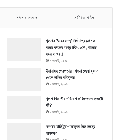
সর্বশেষ সংবাদ
সর্বাধিক পঠিত
খুলনার ‘ভৈরব সেতু’ নির্মাণ প্রকল্প : ৫
বছরে কাজের অগ্রগতি ২০%, বাড়ছে
সময় ও খরচ!
৯ আগস্ট, ২০২৬
ইয়াবাসহ গ্রেপ্তার : খুলনা জেলা যুবদল
থেকে নাসির বহিষ্কার
৯ আগস্ট, ২০২৬
খুলনা বিভাগীয় পরিবেশ অধিদপ্তরে হচ্ছেটা
কী?
৯ আগস্ট, ২০২৬
যশোরে হানি ট্র্যাপ চক্রের তিন সদস্য
পাকড়াও
৯ আগস্ট, ২০২৬