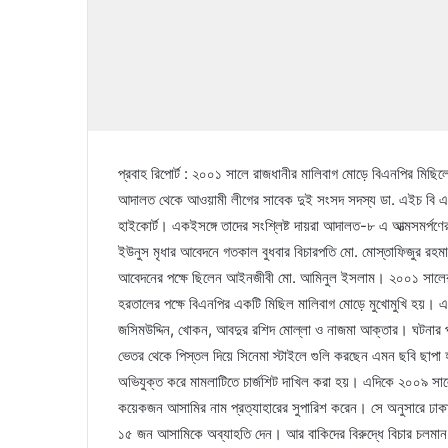
প্রবাহ রিপোর্ট : ২০০১ সালে রাজধানীর মালিবাগ মোড়ে বিএনপির মিছিলে চ
আদালত থেকে আওয়ামী লীগের সাবেক দুই সংসদ সদস্য ডা. এইচ বি এম
হাইকোর্ট। একইসঙ্গে তাদের সংশ্লিষ্ট দায়রা আদালত-৮ এ আত্মসমর্পণে
ইউনুস মৃধার আবেদনে গতকাল বুধবার বিচারপতি মো. মোস্তাফিজুর রহ
আবেদনের পক্ষে ছিলেন আইনজীবী মো. আমিনুল ইসলাম। ২০০১ সালের ১৩
হরতালের পক্ষে বিএনপির একটি মিছিল মালিবাগ মোড়ে মুখোমুখি হয়। এ
জসিমউদ্দিন, খোকন, আবদুর রশিদ মোল্লা ও নাজমা আক্তার। ঘটনার পর
ভেতর থেকে পিস্তল দিয়ে সিনেমা স্টাইলে গুলি করছেন এমন ছবি ছ
অভিযুক্ত করে মামলাটিতে চার্জশিট দাখিল করা হয়। এদিকে ২০০৯ সালের
কয়েকজন আসামির নাম প্রত্যাহারের সুপারিশ করেন। সে অনুসারে ঢাকার
১৫ জন আসামিকে অব্যাহতি দেন। আর বাকিদের বিরুদ্ধে বিচার চলমা