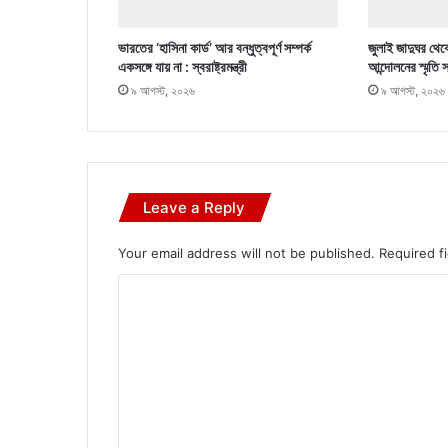
ভারতের ‘হাসিনা কার্ড’ আর বন্ধুত্বপূর্ণ সম্পর্ক
জুলাই জাদুঘর থেক
একসঙ্গে যায় না : স্বরাষ্ট্রমন্ত্রী
আন্দোলনের স্মৃতি
৯ আগস্ট, ২০২৬
৯ আগস্ট, ২০২৬
Leave a Reply
Your email address will not be published.
Required f
C
o
m
m
e
n