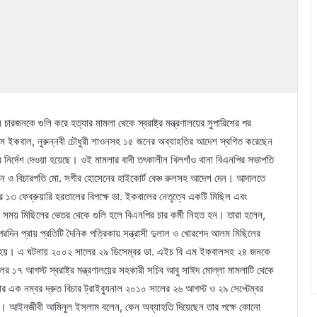
ারজনকে গুলি করে হত্যার মামলা থেকে স্বরাষ্ট্র মন্ত্রণালয়ের সুপারিশের পর
 ইকবাল, নুরুন্নবী চৌধুরী শাওনসহ ১৫ জনের অব্যাহতির আদেশ স্থগিত করেছেন
র নির্দেশ দেওয়া হয়েছে। ওই মামলার বাদী তৎকালীন খিলগাঁও থানা বিএনপির সভাপতি
মান ও বিচারপতি মো. সগীর হোসেনের হাইকোর্ট বেঞ্চ রুলসহ আদেশ দেন। আদালতে
 ফেব্রুয়ারি হরতালের বিপক্ষে ডা. ইকবালের নেতৃত্বে একটি মিছিল এবং
 সময় মিছিলের ভেতর থেকে গুলি হলে বিএনপির চার কর্মী নিহত হন। তারা হলেন,
দিন প্রায় প্রতিটি দৈনিক পত্রিকায় সন্ত্রাসী দুলাল ও খোরশেদ আলম মিছিলের
াপা হয়। এ ঘটনায় ২০০২ সালের ২৯ ডিসেম্বর ডা. এইচ বি এম ইকবালসহ ২৪ জনকে
 ১৭ আগস্ট স্বরাষ্ট্র মন্ত্রণালয়ের সহকারী সচিব আবু সাঈদ মোল্লা মামলাটি থেকে
 এক নম্বর দ্রুত বিচার ট্রাইব্যুনাল ২০১০ সালের ২৬ আগস্ট ও ২৯ সেপ্টেম্বর
ন। আইনজীবী আমিনুল ইসলাম বলেন, কেন অব্যাহতি দিয়েছেন তার পক্ষে কোনো