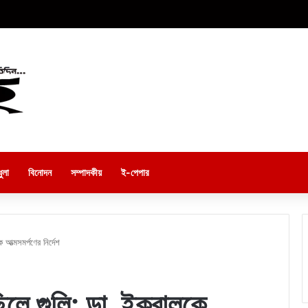
ুলা
বিনোদন
সম্পাদকীয়
ই-পেপার
আত্মসমর্পণের নির্দেশ
িলে গুলি: ডা. ইকবালকে