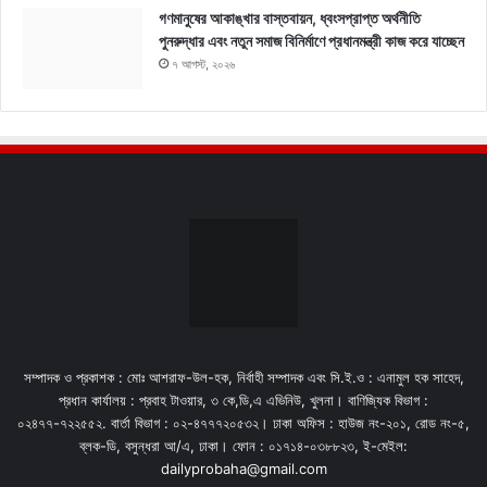
গণমানুষের আকাঙ্খার বাস্তবায়ন, ধ্বংসপ্রাপ্ত অর্থনীতি
পুনরুদ্ধার এবং নতুন সমাজ বিনির্মাণে প্রধানমন্ত্রী কাজ করে যাচ্ছেন
৭ আগস্ট, ২০২৬
সম্পাদক ও প্রকাশক : মোঃ আশরাফ-উল-হক, নির্বাহী সম্পাদক এবং সি.ই.ও : এনামুল হক সাহেদ,
প্রধান কার্যালয় : প্রবাহ টাওয়ার, ৩ কে,ডি,এ এভিনিউ, খুলনা। বাণিজ্যিক বিভাগ :
০২৪৭৭-৭২২৫৫২. বার্তা বিভাগ : ০২-৪৭৭৭২০৫৩২। ঢাকা অফিস : হাউজ নং-২০১, রোড নং-৫,
ব্লক-ডি, বসুন্ধরা আ/এ, ঢাকা। ফোন : ০১৭১৪-০৩৮৮২৩, ই-মেইল:
dailyprobaha@gmail.com