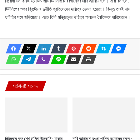
বিরোধী দল কনজারভেটিভ পার্টি টিউলিপকে বরখাস্তের দাবি জানিয়েছিল। তারা বলছিল,
টিউলিপের ওপর ব্রিটেনের দুর্নীতি প্রতিরোধের দায়িত্ব দেওয়া হয়েছে। কিন্তু তারই নাম
দুর্নীতির সঙ্গে জড়িয়েছে। এতে তিনি মন্ত্রিত্বের দায়িত্ব পালনের নৈতিকতা হারিয়েছেন।
সংশ্লিষ্ট সংবাদ
দিল্লিতে বসে শেখ হাসিনা উস্কানি : ঢাকার
দাবি আদায় না হওয়া পর্যন্ত আন্দোলন চলবে :