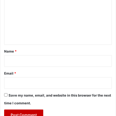
o
m
m
e
n
t
*
Name
*
Email
*
Save my name, email, and website in this browser for the next
time I comment.