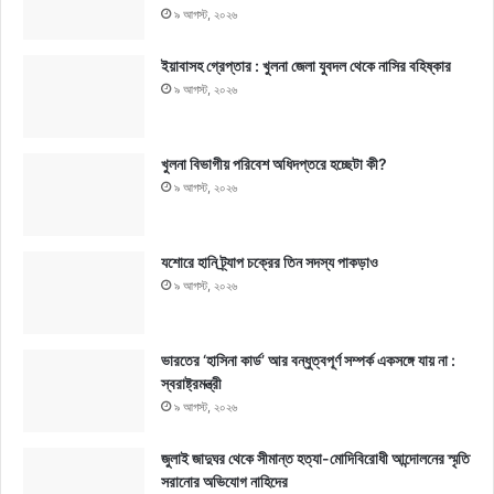
৯ আগস্ট, ২০২৬
ইয়াবাসহ গ্রেপ্তার : খুলনা জেলা যুবদল থেকে নাসির বহিষ্কার
৯ আগস্ট, ২০২৬
খুলনা বিভাগীয় পরিবেশ অধিদপ্তরে হচ্ছেটা কী?
৯ আগস্ট, ২০২৬
যশোরে হানি ট্র্যাপ চক্রের তিন সদস্য পাকড়াও
৯ আগস্ট, ২০২৬
ভারতের ‘হাসিনা কার্ড’ আর বন্ধুত্বপূর্ণ সম্পর্ক একসঙ্গে যায় না :
স্বরাষ্ট্রমন্ত্রী
৯ আগস্ট, ২০২৬
জুলাই জাদুঘর থেকে সীমান্ত হত্যা-মোদিবিরোধী আন্দোলনের স্মৃতি
সরানোর অভিযোগ নাহিদের