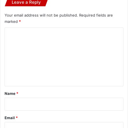
Leave a Reply
Your email address will not be published.
Required fields are
marked
*
C
o
m
m
e
n
t
*
Name
*
Email
*