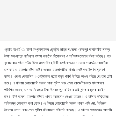
প্রবাহ রিপোর্ট ঃ ঢাকা বিশ্ববিদ্যালয় কেন্দ্রীয় ছাত্র সংসদের (ডাকসু) কার্যনির্বাহী সদস্য
উম্মা উসওয়াতুন রাফিয়ার বাসায় ককটেল বিস্ফোরণ ও অগ্নিসংযোগের ঘটনা ঘটেছে। গত
বুধবার রাত পৌনে ৩টার দিকে ময়মনসিংহ সিটি কর্পোরেশনের ১ নম্বর ওয়ার্ডের ঢোলাদিয়া
এলাকায় এ হামলার ঘটনা ঘটে। এসময় হামলাকারীরা বাসার গেটে ককটেল বিস্ফোরণ
ঘটায়। এরপর কেরোসিন ও পেট্রোলের মতো দাহ্য পদার্থ ছিটিয়ে আগুন ধরিয়ে দেওয়ার চেষ্টা
করে। এ ঘটনায় কোতোয়ালি মডেল থানা পুলিশ খবর পেয়ে তাৎক্ষণিকভাবে ঘটনাস্থল
পরির্দশন করেছে বলে জানিয়েছেন উম্মা উসওয়াতুন রাফিয়ার ভাই খন্দকার জুলকারনাইন
রাদ। তিনি বলেন, হামলার ঘটনায় থানায় অভিযোগ দেওয়া হয়েছে। এ ঘটনায় জড়িতদের
অবিলম্বে গ্রেপ্তার করা হোক। এ বিষয়ে কোতোয়ালি মডেল থানার ওসি মো. শিবিরুল
ইসলাম বলেন, খবর পেয়ে পুলিশ ঘটনাস্থল পরিদর্শন করেছে। এ ঘটনায় অজ্ঞাতদের আসামি