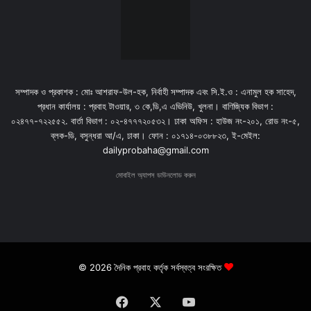
সম্পাদক ও প্রকাশক : মোঃ আশরাফ-উল-হক, নির্বাহী সম্পাদক এবং সি.ই.ও : এনামুল হক সাহেদ,
প্রধান কার্যালয় : প্রবাহ টাওয়ার, ৩ কে,ডি,এ এভিনিউ, খুলনা। বাণিজ্যিক বিভাগ :
০২৪৭৭-৭২২৫৫২. বার্তা বিভাগ : ০২-৪৭৭৭২০৫৩২। ঢাকা অফিস : হাউজ নং-২০১, রোড নং-৫,
ব্লক-ডি, বসুন্ধরা আ/এ, ঢাকা। ফোন : ০১৭১৪-০৩৮৮২৩, ই-মেইল:
dailyprobaha@gmail.com
মোবাইল অ্যাপস ডাউনলোড করুন
© 2026 দৈনিক প্রবাহ কর্তৃক সর্বস্বত্ব সংরক্ষিত
Facebook
X
YouTube