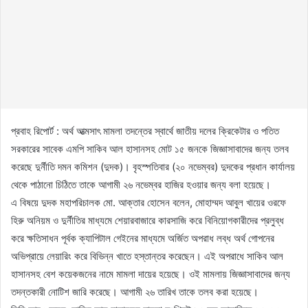
প্রবাহ রিপোর্ট : অর্থ আত্মসাৎ মামলা তদন্তের স্বার্থে জাতীয় দলের ক্রিকেটার ও পতিত
সরকারের সাবেক এমপি সাকিব আল হাসানসহ মোট ১৫ জনকে জিজ্ঞাসাবাদের জন্য তলব
করেছে দুর্নীতি দমন কমিশন (দুদক)। বৃহস্পতিবার (২০ নভেম্বর) দুদকের প্রধান কার্যালয়
থেকে পাঠানো চিঠিতে তাকে আগামী ২৬ নভেম্বর হাজির হওয়ার জন্য বলা হয়েছে।
এ বিষয়ে দুদক মহাপরিচালক মো. আক্তার হোসেন বলেন, মোহাম্মদ আবুল খায়ের ওরফে
হিরু অনিয়ম ও দুর্নীতির মাধ্যমে শেয়ারবাজারে কারসাজি করে বিনিয়োগকারীদের প্রলুব্ধ
করে ক্ষতিসাধন পূর্বক ক্যাপিটাল গেইনের মাধ্যমে অর্জিত অপরাধ লব্ধ অর্থ গোপনের
অভিপ্রায়ে লেয়ারিং করে বিভিন্ন খাতে হস্তান্তর করেছেন। এই অপরাধে সাকিব আল
হাসানসহ বেশ কয়েকজনের নামে মামলা দায়ের হয়েছে। ওই মামলায় জিজ্ঞাসাবাদের জন্য
তদন্তকারী নোটিশ জারি করেছে। আগামী ২৬ তারিখ তাকে তলব করা হয়েছে।