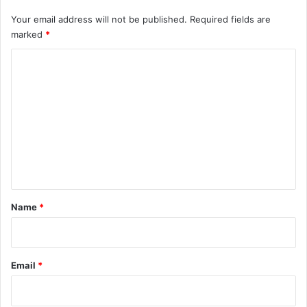
Your email address will not be published.
Required fields are
marked
*
C
o
m
m
e
n
t
*
Name
*
Email
*