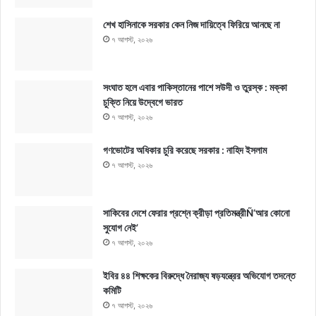
শেখ হাসিনাকে সরকার কেন নিজ দায়িত্বে ফিরিয়ে আনছে না
৭ আগস্ট, ২০২৬
সংঘাত হলে এবার পাকিস্তানের পাশে সউদী ও তুরস্ক : মক্কা
চুক্তি নিয়ে উদ্বেগে ভারত
৭ আগস্ট, ২০২৬
গণভোটের অধিকার চুরি করেছে সরকার : নাহিদ ইসলাম
৭ আগস্ট, ২০২৬
সাকিবের দেশে ফেরার প্রশ্নে ক্রীড়া প্রতিমন্ত্রীÑ‘আর কোনো
সুযোগ নেই’
৭ আগস্ট, ২০২৬
ইবির ৪৪ শিক্ষকের বিরুদ্ধে নৈরাজ্য ষড়যন্ত্রের অভিযোগ তদন্তে
কমিটি
৭ আগস্ট, ২০২৬